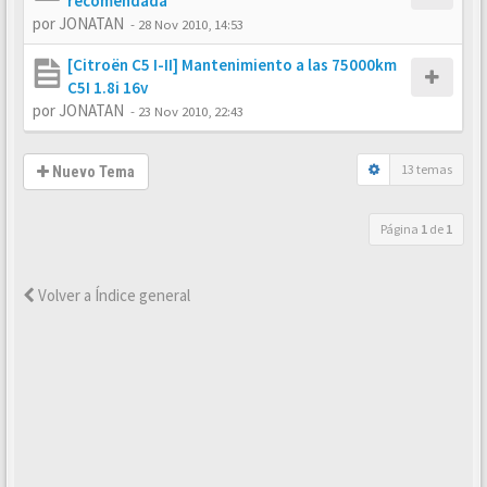
recomendada
por
JONATAN
-
28 Nov 2010, 14:53
[Citroën C5 I-II] Mantenimiento a las 75000km
C5I 1.8i 16v
por
JONATAN
-
23 Nov 2010, 22:43
13 temas
Nuevo Tema
Página
1
de
1
Volver a Índice general