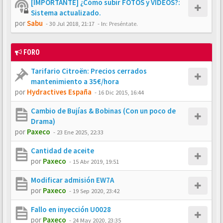
[IMPORTANTE] ¿Cómo subir FOTOS y VÍDEOS?:
Sistema actualizado.
por
Sabu
-
30 Jul 2018, 21:17
- In:
Preséntate.
FORO
Tarifario Citroën: Precios cerrados
mantenimiento a 35€/hora
por
Hydractives España
-
16 Dic 2015, 16:44
Cambio de Bujías & Bobinas (Con un poco de
Drama)
por
Paxeco
-
23 Ene 2025, 22:33
Cantidad de aceite
por
Paxeco
-
15 Abr 2019, 19:51
Modificar admisión EW7A
por
Paxeco
-
19 Sep 2020, 23:42
Fallo en inyección U0028
por
Paxeco
-
24 May 2020, 23:35