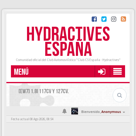
HYDRACTIVES
ESPAÑA
Comunidad oficial del Club Automovilístico "Club C5 España - Hydractives"
MENÚ
[EW7] 1.8I 117CV Y 127CV.
Bienvenido,
Anonymous
Fecha actual 08 Ago 2026, 08:54