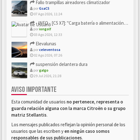
Fallo trampillas aireadores climatizador
por
GsaC5
07 Ago 2026, 11:24
- INFO - [C5 X7]: "Carga batería o alimentación eléctri...
por
iongolf
03 Ago 2026, 12:33
Elevalunas
por
celeventosa
02 Ago 2026, 07:26
suspensión delantera dura
por
galgo
29 Jul 2026, 21:28
AVISO IMPORTANTE
Esta comunidad de usuarios
no pertenece, representa o
guarda relación alguna con la marca Citroën o su grupo
matriz Stellantis
.
Los mensajes publicados reflejan la opinión personal de los
usuarios que las escriben y
en ningún caso somos
responsables de sus publicaciones
.