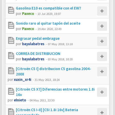
Gasolina E10 es compatible con el EW7
por
Paxeco
-
13 Jul 2020, 19:07
Sonido raro al quitar tapón del aceite
por
Paxeco
-
19 Abr 2020, 22:49
Engrasar pedal embrague
por
bayulabatres
-
07 May 2018, 13:18
CORREA DE DISTRIBUCION
por
bayulabatres
-
03 May 2018, 10:20
[Citroën C5 I] distribucion C5 gasolina 2004-
2008
por
xuxin_xr4i
-
31 May 2013, 18:24
[Citroën C5 X7] Diferencias entre motores 1.8i
16v
por
elnieto
-
04 May 2011, 22:30
[Citroën C5 I-II] [C5I 1.8i 16v] Bateria