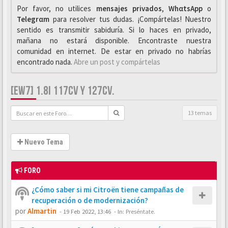
Por favor, no utilices
mensajes privados
,
WhαtsApp
o
Telegrαm
para resolver tus dudas. ¡Compártelas! Nuestro
sentido es transmitir sabiduría. Si lo haces en privado,
mañana no estará disponible. Encontraste nuestra
comunidad en internet. De estar en privado no habrías
encontrado nada.
Abre un post y compártelas
[EW7] 1.8I 117CV Y 127CV.
13 temas
Nuevo Tema
FORO
¿Cómo saber si mi Citroën tiene campañas de
recuperación o de modernización?
por
Almartin
-
19 Feb 2022, 13:46
- In:
Preséntate.