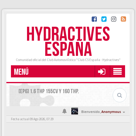
HYDRACTIVES
ESPAÑA
Comunidad oficial del Club Automovilístico "Club C5 España - Hydractives"
MENÚ
[EP6] 1.6 THP 155CV Y 160 THP.
Bienvenido,
Anonymous
Fecha actual 09 Ago 2026, 07:29