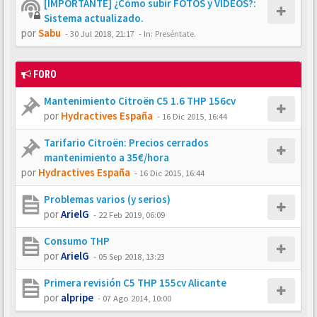
[IMPORTANTE] ¿Cómo subir FOTOS y VÍDEOS?:
Sistema actualizado.
por
Sabu
-
30 Jul 2018, 21:17
- In:
Preséntate.
FORO
Mantenimiento Citroën C5 1.6 THP 156cv
por
Hydractives España
-
16 Dic 2015, 16:44
Tarifario Citroën: Precios cerrados
mantenimiento a 35€/hora
por
Hydractives España
-
16 Dic 2015, 16:44
Problemas varios (y serios)
por
ArielG
-
22 Feb 2019, 06:09
Consumo THP
por
ArielG
-
05 Sep 2018, 13:23
Primera revisión C5 THP 155cv Alicante
por
alpripe
-
07 Ago 2014, 10:00