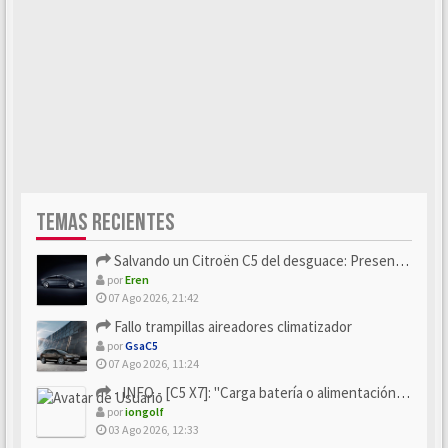
TEMAS RECIENTES
Salvando un Citroën C5 del desguace: Presentación y seguimiento
por
Eren
07 Ago 2026, 21:42
Fallo trampillas aireadores climatizador
por
GsaC5
07 Ago 2026, 11:24
- INFO - [C5 X7]: "Carga batería o alimentación eléctri...
por
iongolf
03 Ago 2026, 12:33