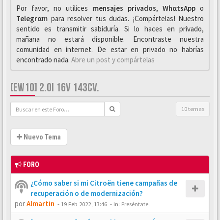
Por favor, no utilices
mensajes privados
,
WhαtsApp
o
Telegrαm
para resolver tus dudas. ¡Compártelas! Nuestro
sentido es transmitir sabiduría. Si lo haces en privado,
mañana no estará disponible. Encontraste nuestra
comunidad en internet. De estar en privado no habrías
encontrado nada.
Abre un post y compártelas
[EW10] 2.0I 16V 143CV.
10 temas
Nuevo Tema
FORO
¿Cómo saber si mi Citroën tiene campañas de
recuperación o de modernización?
por
Almartin
-
19 Feb 2022, 13:46
- In:
Preséntate.