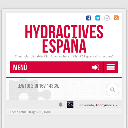
HYDRACTIVES
ESPAÑA
Comunidad oficial del Club Automovilístico "Club C5 España - Hydractives"
MENÚ
[EW10] 2.0I 16V 143CV.
Bienvenido,
Anonymous
Fecha actual 08 Ago 2026, 16:01