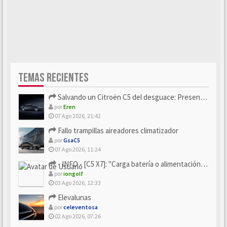
TEMAS RECIENTES
Salvando un Citroën C5 del desguace: Presentación y seguimiento
por
Eren
07 Ago 2026, 21:42
Fallo trampillas aireadores climatizador
por
GsaC5
07 Ago 2026, 11:24
- INFO - [C5 X7]: "Carga batería o alimentación eléctri...
por
iongolf
03 Ago 2026, 12:33
Elevalunas
por
celeventosa
02 Ago 2026, 07:26