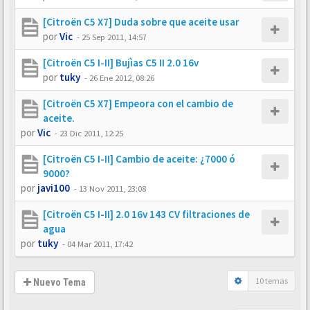
[Citroën C5 X7] Duda sobre que aceite usar
por
Vic
-
25 Sep 2011, 14:57
[Citroën C5 I-II] Bujìas C5 II 2.0 16v
por
tuky
-
26 Ene 2012, 08:26
[Citroën C5 X7] Empeora con el cambio de
aceite.
por
Vic
-
23 Dic 2011, 12:25
[Citroën C5 I-II] Cambio de aceite: ¿7000 ó
9000?
por
javi100
-
13 Nov 2011, 23:08
[Citroën C5 I-II] 2.0 16v 143 CV filtraciones de
agua
por
tuky
-
04 Mar 2011, 17:42
10 temas
Nuevo Tema