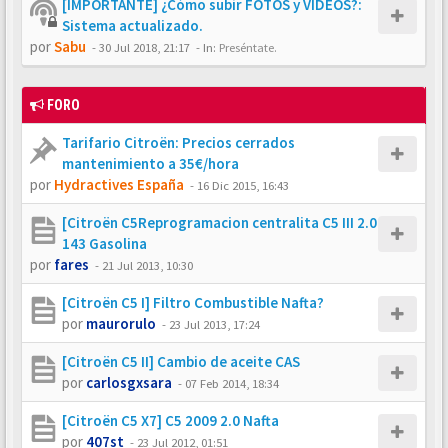
[IMPORTANTE] ¿Cómo subir FOTOS y VÍDEOS?:
Sistema actualizado.
por
Sabu
-
30 Jul 2018, 21:17
- In:
Preséntate.
FORO
Tarifario Citroën: Precios cerrados
mantenimiento a 35€/hora
por
Hydractives España
-
16 Dic 2015, 16:43
[Citroën C5Reprogramacion centralita C5 III 2.0
143 Gasolina
por
fares
-
21 Jul 2013, 10:30
[Citroën C5 I] Filtro Combustible Nafta?
por
maurorulo
-
23 Jul 2013, 17:24
[Citroën C5 II] Cambio de aceite CAS
por
carlosgxsara
-
07 Feb 2014, 18:34
[Citroën C5 X7] C5 2009 2.0 Nafta
por
407st
-
23 Jul 2012, 01:51