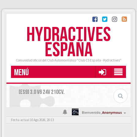
HYDRACTIVES
ESPAÑA
Comunidad oficial del Club Automovilístico "Club C5 España - Hydractives"
MENÚ
[ES9] 3.0 V6 24V 210CV.
Bienvenido,
Anonymous
Fecha actual 10 Ago 2026, 20:13