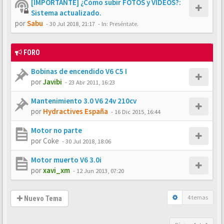
[IMPORTANTE] ¿Cómo subir FOTOS y VÍDEOS?:
Sistema actualizado.
por
Sabu
-
30 Jul 2018, 21:17
- In:
Preséntate.
FORO
Bobinas de encendido V6 C5 I
por
Javibi
-
23 Abr 2011, 16:23
Mantenimiento 3.0 V6 24v 210cv
por
Hydractives España
-
16 Dic 2015, 16:44
Motor no parte
por
Coke
-
30 Jul 2018, 18:06
Motor muerto V6 3.0i
por
xavi_xm
-
12 Jun 2013, 07:20
4 temas
Nuevo Tema