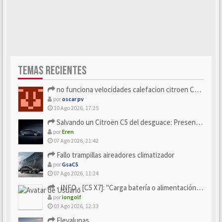
TEMAS RECIENTES
no funciona velocidades calefacion citroen C5 x7
por
oscar pv
10 Ago 2026, 17:25
Salvando un Citroën C5 del desguace: Presentación y seguimiento
por
Eren
07 Ago 2026, 21:42
Fallo trampillas aireadores climatizador
por
GsaC5
07 Ago 2026, 11:24
- INFO - [C5 X7]: "Carga batería o alimentación eléctri...
por
iongolf
03 Ago 2026, 12:33
Elevalunas