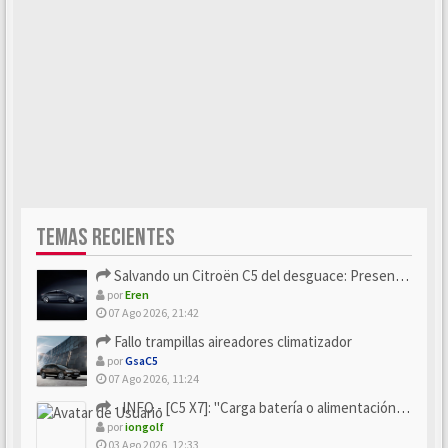
TEMAS RECIENTES
Salvando un Citroën C5 del desguace: Presentación y seguimiento
por
Eren
07 Ago 2026, 21:42
Fallo trampillas aireadores climatizador
por
GsaC5
07 Ago 2026, 11:24
- INFO - [C5 X7]: "Carga batería o alimentación eléctri...
por
iongolf
03 Ago 2026, 12:33