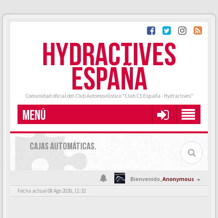
HYDRACTIVES
ESPAÑA
Comunidad oficial del Club Automovilístico "Club C5 España - Hydractives"
MENÚ
CAJAS AUTOMÁTICAS.
Bienvenido,
Anonymous
Fecha actual 08 Ago 2026, 11:32