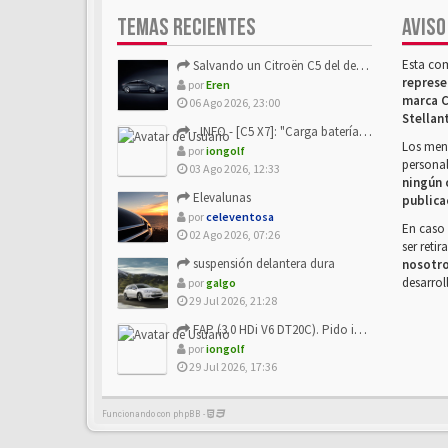
TEMAS RECIENTES
AVISO
Esta co
Salvando un Citroën C5 del desguace: Presentación y seguimiento
represe
por
Eren
marca C
06 Ago 2026, 23:00
Stellan
- INFO - [C5 X7]: "Carga batería o alimentación eléctri...
Los mens
por
iongolf
personal
03 Ago 2026, 12:33
ningún 
Elevalunas
publica
por
celeventosa
En caso 
02 Ago 2026, 07:26
ser reti
suspensión delantera dura
nosotr
desarrol
por
galgo
29 Jul 2026, 21:28
FAP (3.0 HDi V6 DT20C). Pido info sobre su sustitución
por
iongolf
29 Jul 2026, 17:36
Funcionando con phpBB -