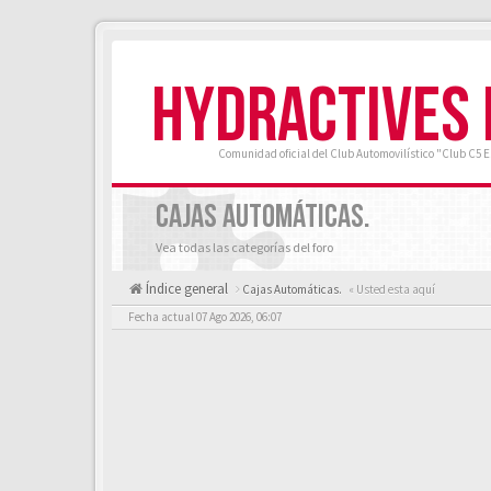
HYDRACTIVES
Comunidad oficial del Club Automovilístico "Club C5 
CAJAS AUTOMÁTICAS.
Vea todas las categorías del foro
Índice general
Cajas Automáticas.
« Usted esta aquí
Fecha actual 07 Ago 2026, 06:07