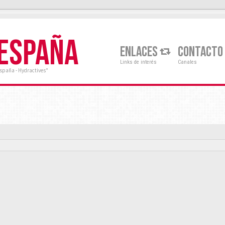
 ESPAÑA
ENLACES
CONTACTO
Links de interés
Canales
España - Hydractives"