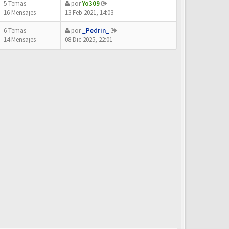
5 Temas
por
Yo309
16 Mensajes
13 Feb 2021, 14:03
6 Temas
por
_Pedrin_
14 Mensajes
08 Dic 2025, 22:01