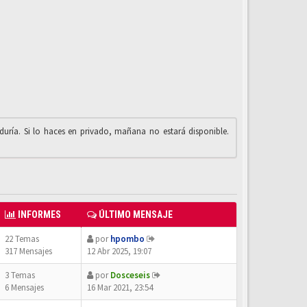
iduría. Si lo haces en privado, mañana no estará disponible.
INFORMES
ÚLTIMO MENSAJE
22 Temas
por
hpombo
317 Mensajes
12 Abr 2025, 19:07
3 Temas
por
Dosceseis
6 Mensajes
16 Mar 2021, 23:54