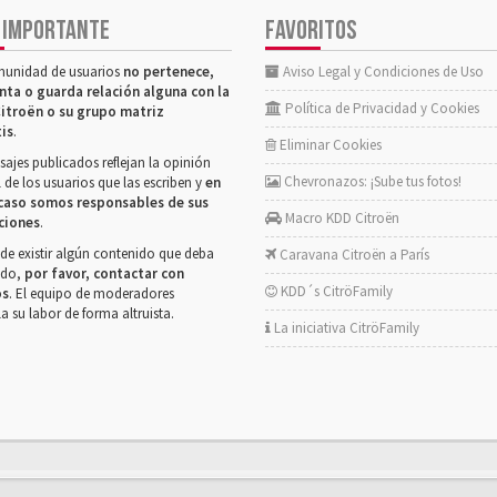
 IMPORTANTE
FAVORITOS
munidad de usuarios
no pertenece,
Aviso Legal y Condiciones de Uso
nta o guarda relación alguna con la
Política de Privacidad y Cookies
itroën o su grupo matriz
tis
.
Eliminar Cookies
ajes publicados reflejan la opinión
Chevronazos: ¡Sube tus fotos!
 de los usuarios que las escriben y
en
caso somos responsables de sus
Macro KDD Citroën
ciones
.
de existir algún contenido que deba
Caravana Citroën a París
rado,
por favor, contactar con
KDD´s CitröFamily
os
. El equipo de moderadores
la su labor de forma altruista.
La iniciativa CitröFamily