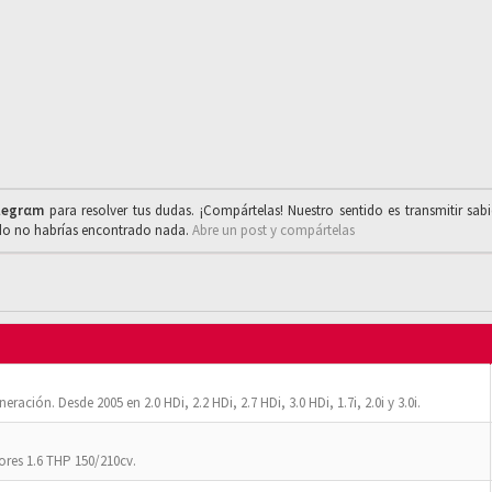
legrαm
para resolver tus dudas. ¡Compártelas! Nuestro sentido es transmitir sab
ado no habrías encontrado nada.
Abre un post y compártelas
ación. Desde 2005 en 2.0 HDi, 2.2 HDi, 2.7 HDi, 3.0 HDi, 1.7i, 2.0i y 3.0i.
res 1.6 THP 150/210cv.