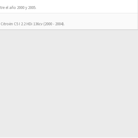
tre el año 2000 y 2005.
Citroën C5 I 2.2 HDi 136cv (2000 - 2004).