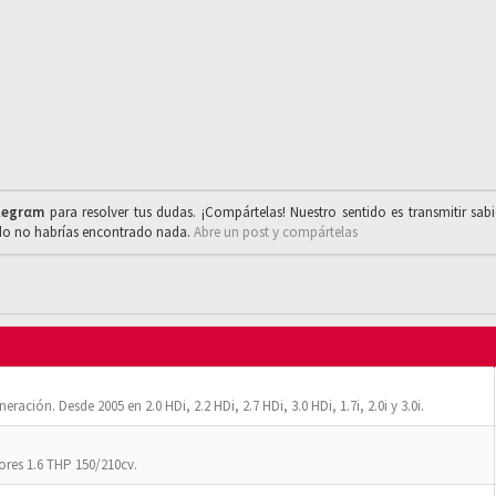
legrαm
para resolver tus dudas. ¡Compártelas! Nuestro sentido es transmitir sab
ado no habrías encontrado nada.
Abre un post y compártelas
ación. Desde 2005 en 2.0 HDi, 2.2 HDi, 2.7 HDi, 3.0 HDi, 1.7i, 2.0i y 3.0i.
res 1.6 THP 150/210cv.