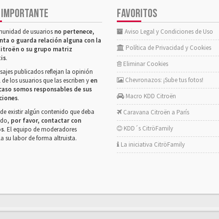
 IMPORTANTE
FAVORITOS
munidad de usuarios
no pertenece,
Aviso Legal y Condiciones de Uso
nta o guarda relación alguna con la
Política de Privacidad y Cookies
itroën o su grupo matriz
tis
.
Eliminar Cookies
ajes publicados reflejan la opinión
Chevronazos: ¡Sube tus fotos!
 de los usuarios que las escriben y
en
caso somos responsables de sus
Macro KDD Citroën
ciones
.
de existir algún contenido que deba
Caravana Citroën a París
rado,
por favor, contactar con
KDD´s CitröFamily
os
. El equipo de moderadores
la su labor de forma altruista.
La iniciativa CitröFamily