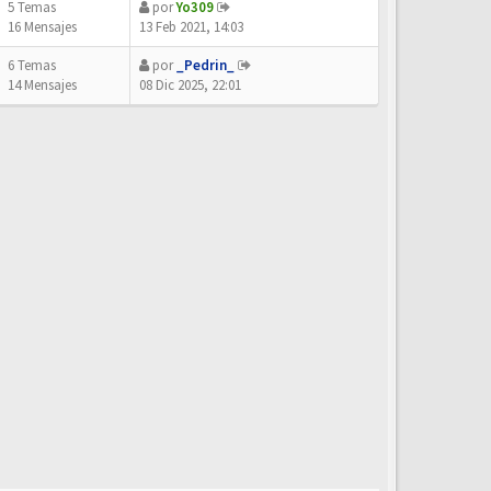
5 Temas
por
Yo309
16 Mensajes
13 Feb 2021, 14:03
6 Temas
por
_Pedrin_
14 Mensajes
08 Dic 2025, 22:01