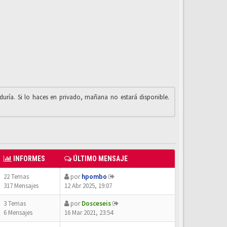
iduría. Si lo haces en privado, mañana no estará disponible.
INFORMES
ÚLTIMO MENSAJE
22 Temas
por
hpombo
317 Mensajes
12 Abr 2025, 19:07
3 Temas
por
Dosceseis
6 Mensajes
16 Mar 2021, 23:54