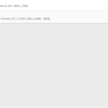
tre el año 2000 y 2005.
Citroën C5 I 2.2 HDi 136cv (2000 - 2004).