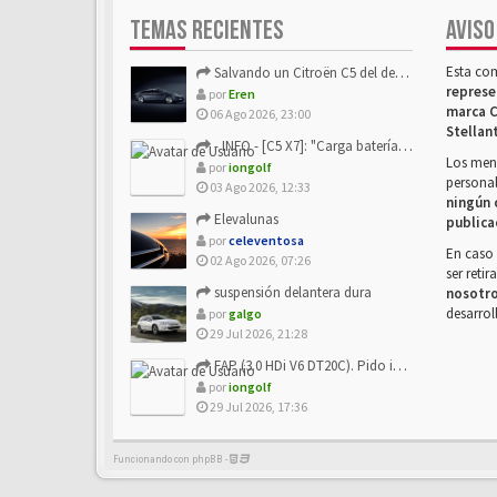
TEMAS RECIENTES
AVISO
Esta co
Salvando un Citroën C5 del desguace: Presentación y seguimiento
represe
por
Eren
marca C
06 Ago 2026, 23:00
Stellan
- INFO - [C5 X7]: "Carga batería o alimentación eléctri...
Los mens
por
iongolf
personal
03 Ago 2026, 12:33
ningún 
Elevalunas
publica
por
celeventosa
En caso 
02 Ago 2026, 07:26
ser reti
suspensión delantera dura
nosotr
desarrol
por
galgo
29 Jul 2026, 21:28
FAP (3.0 HDi V6 DT20C). Pido info sobre su sustitución
por
iongolf
29 Jul 2026, 17:36
Funcionando con phpBB -