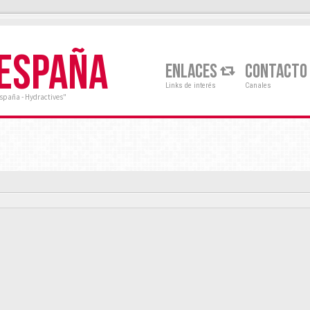
 ESPAÑA
ENLACES
CONTACTO
Links de interés
Canales
España - Hydractives"