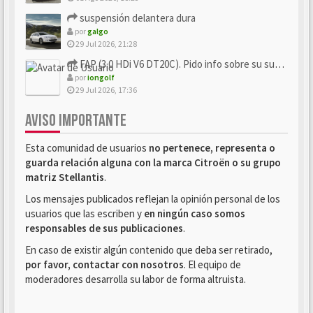
suspensión delantera dura
por
galgo
29 Jul 2026, 21:28
FAP (3.0 HDi V6 DT20C). Pido info sobre su sustitución
por
iongolf
29 Jul 2026, 17:36
AVISO IMPORTANTE
Esta comunidad de usuarios
no pertenece, representa o
guarda relación alguna con la marca Citroën o su grupo
matriz Stellantis
.
Los mensajes publicados reflejan la opinión personal de los
usuarios que las escriben y
en ningún caso somos
responsables de sus publicaciones
.
En caso de existir algún contenido que deba ser retirado,
por favor, contactar con nosotros
. El equipo de
moderadores desarrolla su labor de forma altruista.