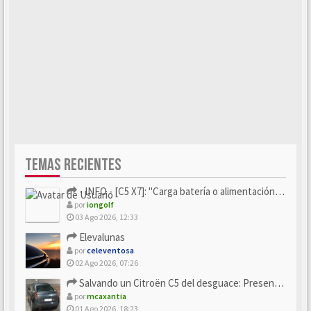
TEMAS RECIENTES
- INFO - [C5 X7]: "Carga batería o alimentación eléctri...
por
iongolf
03 Ago 2026, 12:33
Elevalunas
por
celeventosa
02 Ago 2026, 07:26
Salvando un Citroën C5 del desguace: Presentación y seguimiento
por
mcaxantia
01 Ago 2026, 18:23