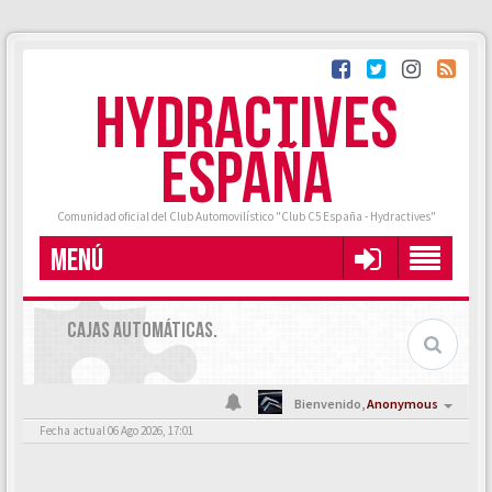
HYDRACTIVES
ESPAÑA
Comunidad oficial del Club Automovilístico "Club C5 España - Hydractives"
MENÚ
CAJAS AUTOMÁTICAS.
Bienvenido,
Anonymous
Fecha actual 06 Ago 2026, 17:01