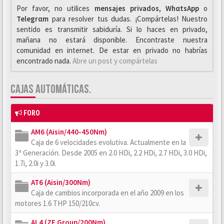
Por favor, no utilices
mensajes privados
,
WhαtsApp
o
Telegrαm
para resolver tus dudas. ¡Compártelas! Nuestro
sentido es transmitir sabiduría. Si lo haces en privado,
mañana no estará disponible. Encontraste nuestra
comunidad en internet. De estar en privado no habrías
encontrado nada.
Abre un post y compártelas
CAJAS AUTOMÁTICAS.
FORO
AM6 (Aisin/440-450Nm)
Caja de 6 velocidades evolutiva. Actualmente en la
3ª Generación. Desde 2005 en 2.0 HDi, 2.2 HDi, 2.7 HDi, 3.0 HDi,
1.7i, 2.0i y 3.0i.
AT6 (Aisin/300Nm)
Caja de cambios incorporada en el año 2009 en los
motores 1.6 THP 150/210cv.
AL4 (ZF Group/200Nm)