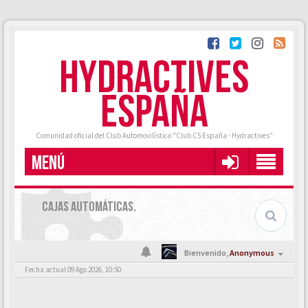
HYDRACTIVES
ESPAÑA
Comunidad oficial del Club Automovilístico "Club C5 España - Hydractives"
MENÚ
CAJAS AUTOMÁTICAS.
Bienvenido,
Anonymous
Fecha actual 09 Ago 2026, 10:50