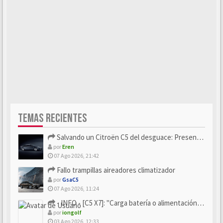
TEMAS RECIENTES
Salvando un Citroën C5 del desguace: Presentación y seguimiento
por
Eren
07 Ago 2026, 21:42
Fallo trampillas aireadores climatizador
por
GsaC5
07 Ago 2026, 11:24
- INFO - [C5 X7]: "Carga batería o alimentación eléctri...
por
iongolf
03 Ago 2026, 12:33