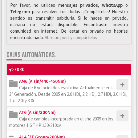
Por favor, no utilices
mensajes privados
,
WhαtsApp
o
Telegrαm
para resolver tus dudas. ¡Compártelas! Nuestro
sentido es transmitir sabiduría. Si lo haces en privado,
mañana no estará disponible. Encontraste nuestra
comunidad en internet. De estar en privado no habrías
encontrado nada.
Abre un post y compártelas
CAJAS AUTOMÁTICAS.
FORO
AM6 (Aisin/440-450Nm)
Caja de 6 velocidades evolutiva. Actualmente en la
3ª Generación. Desde 2005 en 2.0 HDi, 2.2 HDi, 2.7 HDi, 3.0 HDi,
1.7i, 2.0i y 3.0i.
AT6 (Aisin/300Nm)
Caja de cambios incorporada en el año 2009 en los
motores 1.6 THP 150/210cv.
AL4 (ZF Group/200Nm)