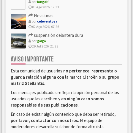
por
iongolf
03 Ago 2026, 12:33
Elevalunas
por
celeventosa
02 Ago 2026, 07:26
suspensión delantera dura
por
galgo
29 Jul 2026, 21:28
AVISO IMPORTANTE
Esta comunidad de usuarios
no pertenece, representa o
guarda relación alguna con la marca Citroën o su grupo
matriz Stellantis
.
Los mensajes publicados reflejan la opinión personal de los
usuarios que las escriben y
en ningún caso somos
responsables de sus publicaciones
.
En caso de existir algún contenido que deba ser retirado,
por favor, contactar con nosotros
. El equipo de
moderadores desarrolla su labor de forma altruista.