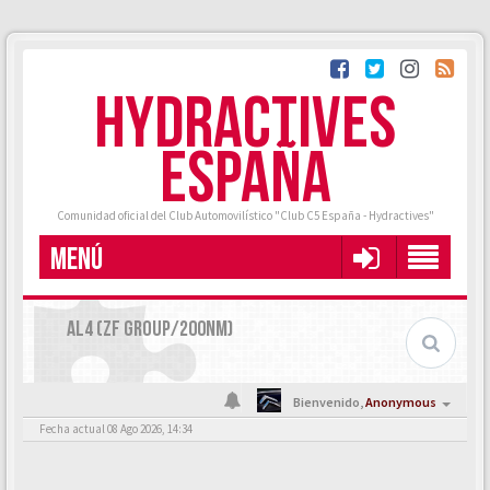
HYDRACTIVES
ESPAÑA
Comunidad oficial del Club Automovilístico "Club C5 España - Hydractives"
MENÚ
AL4 (ZF GROUP/200NM)
Bienvenido,
Anonymous
Fecha actual 08 Ago 2026, 14:34