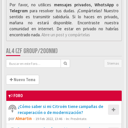
Por favor, no utilices
mensajes privados
,
WhαtsApp
o
Telegrαm
para resolver tus dudas. ¡Compártelas! Nuestro
sentido es transmitir sabiduría. Si lo haces en privado,
mañana no estará disponible. Encontraste nuestra
comunidad en internet. De estar en privado no habrías
encontrado nada.
Abre un post y compártelas
AL4 (ZF GROUP/200NM)
5 temas
Nuevo Tema
FORO
¿Cómo saber si mi Citroën tiene campañas de
recuperación o de modernización?
por
Almartin
-
19 Feb 2022, 13:46
- In:
Preséntate.