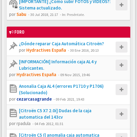
[IMPORTANTE] ¿Cómo subir FOTOS y VÍDEOS?:
Sistema actualizado.
por
Sabu
-
30 Jul 2018, 21:17
- In:
Preséntate.
FORO
¿Dónde reparar Caja Automática Citroën?
por
Hydractives España
-
30 Ene 2016, 20:13
[INFORMACIÓN] Información caja AL4 y
Lubricantes.
por
Hydractives España
-
09 Nov 2015, 19:46
Anonalia Caja AL4 (errores P1710 y P1706)
(Solucionado)
por
cezarcasagrande
-
09 Feb 2021, 19:43
[Citroën C5 X7 2.0i] Dudas de la caja
automatica del 143cv
por
rpadula
-
04 Feb 2012, 01:31
[Citroën C5 I] anomalia caja automatica