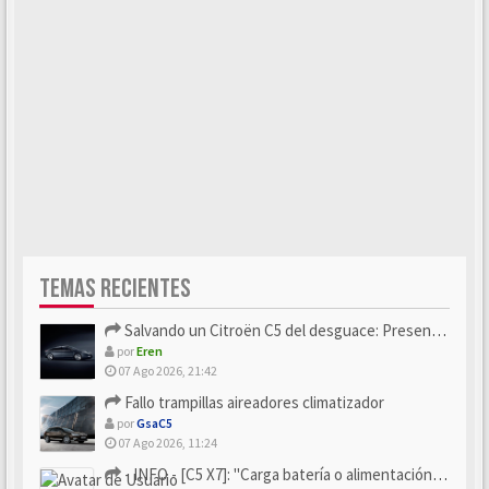
TEMAS RECIENTES
Salvando un Citroën C5 del desguace: Presentación y seguimiento
por
Eren
07 Ago 2026, 21:42
Fallo trampillas aireadores climatizador
por
GsaC5
07 Ago 2026, 11:24
- INFO - [C5 X7]: "Carga batería o alimentación eléctri...