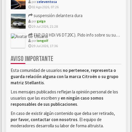
por
celeventosa
02 Ago 2026, 07:26
suspensión delantera dura
por
galgo
29 Jul 2026, 21:28
FAP (3.0 HDi V6 DT20C). Pido info sobre su sustitución
por
iongolf
29 Jul 2026, 17:36
AVISO IMPORTANTE
Esta comunidad de usuarios
no pertenece, representa o
guarda relación alguna con la marca Citroën o su grupo
matriz Stellantis
.
Los mensajes publicados reflejan la opinión personal de los
usuarios que las escriben y
en ningún caso somos
responsables de sus publicaciones
.
En caso de existir algún contenido que deba ser retirado,
por favor, contactar con nosotros
. El equipo de
moderadores desarrolla su labor de forma altruista.