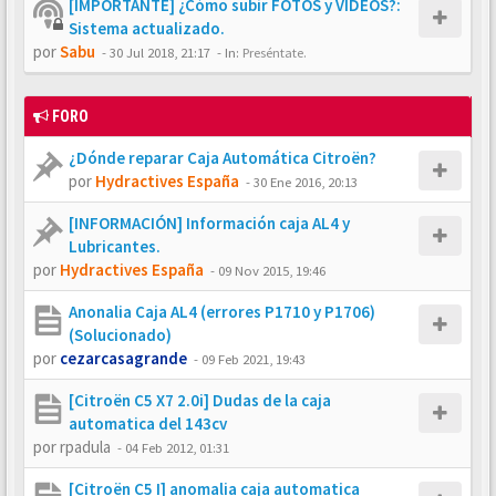
[IMPORTANTE] ¿Cómo subir FOTOS y VÍDEOS?:
Sistema actualizado.
por
Sabu
-
30 Jul 2018, 21:17
- In:
Preséntate.
FORO
¿Dónde reparar Caja Automática Citroën?
por
Hydractives España
-
30 Ene 2016, 20:13
[INFORMACIÓN] Información caja AL4 y
Lubricantes.
por
Hydractives España
-
09 Nov 2015, 19:46
Anonalia Caja AL4 (errores P1710 y P1706)
(Solucionado)
por
cezarcasagrande
-
09 Feb 2021, 19:43
[Citroën C5 X7 2.0i] Dudas de la caja
automatica del 143cv
por
rpadula
-
04 Feb 2012, 01:31
[Citroën C5 I] anomalia caja automatica