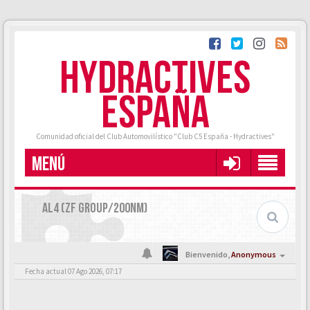
HYDRACTIVES
ESPAÑA
Comunidad oficial del Club Automovilístico "Club C5 España - Hydractives"
MENÚ
AL4 (ZF GROUP/200NM)
Bienvenido,
Anonymous
Fecha actual 07 Ago 2026, 07:17