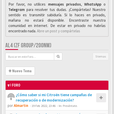
Por favor, no utilices
mensajes privados
,
WhαtsApp
o
Telegrαm
para resolver tus dudas. ¡Compártelas! Nuestro
sentido es transmitir sabiduría. Si lo haces en privado,
mañana no estará disponible. Encontraste nuestra
comunidad en internet. De estar en privado no habrías
encontrado nada.
Abre un post y compártelas
AL4 (ZF GROUP/200NM)
5 temas
Nuevo Tema
FORO
¿Cómo saber si mi Citroën tiene campañas de
recuperación o de modernización?
por
Almartin
-
19 Feb 2022, 13:46
- In:
Preséntate.