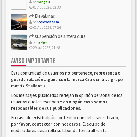
por
iongolf
03 Ago 2026, 12:33
Elevalunas
por
celeventosa
02 Ago 2026, 07:26
suspensión delantera dura
por
galgo
29 Jul 2026, 21:28
AVISO IMPORTANTE
Esta comunidad de usuarios
no pertenece, representa o
guarda relación alguna con la marca Citroën o su grupo
matriz Stellantis
.
Los mensajes publicados reflejan la opinión personal de los
usuarios que las escriben y
en ningún caso somos
responsables de sus publicaciones
.
En caso de existir algún contenido que deba ser retirado,
por favor, contactar con nosotros
. El equipo de
moderadores desarrolla su labor de forma altruista.