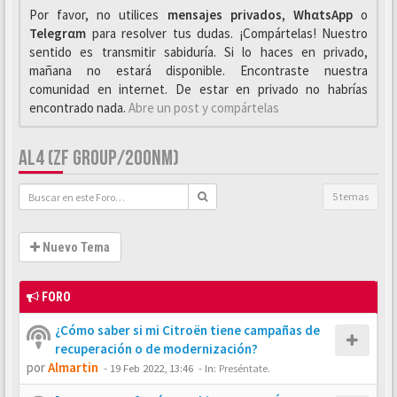
Por favor, no utilices
mensajes privados
,
WhαtsApp
o
Telegrαm
para resolver tus dudas. ¡Compártelas! Nuestro
sentido es transmitir sabiduría. Si lo haces en privado,
mañana no estará disponible. Encontraste nuestra
comunidad en internet. De estar en privado no habrías
encontrado nada.
Abre un post y compártelas
AL4 (ZF GROUP/200NM)
5 temas
Nuevo Tema
FORO
¿Cómo saber si mi Citroën tiene campañas de
recuperación o de modernización?
por
Almartin
-
19 Feb 2022, 13:46
- In:
Preséntate.