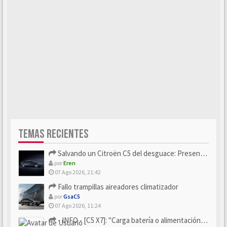
TEMAS RECIENTES
Salvando un Citroën C5 del desguace: Presentación y seguimiento
por
Eren
07 Ago 2026, 21:42
Fallo trampillas aireadores climatizador
por
GsaC5
07 Ago 2026, 11:24
- INFO - [C5 X7]: "Carga batería o alimentación eléctri...