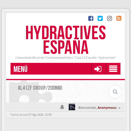
HYDRACTIVES
ESPAÑA
Comunidad oficial del Club Automovilístico "Club C5 España - Hydractives"
MENÚ
AL4 (ZF GROUP/200NM)
Bienvenido,
Anonymous
Fecha actual 07 Ago 2026, 22:06