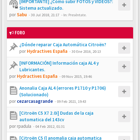
[IMPORTANTE] ¿Cómo subir FOTOS y VÍDEOS?:
Sistema actualizado.
por
Sabu
-
30 Jul 2018, 21:17
- In:
Preséntate.
FORO
¿Dónde reparar Caja Automática Citroën?
por
Hydractives España
-
30 Ene 2016, 20:13
[INFORMACIÓN] Información caja AL4 y
Lubricantes.
por
Hydractives España
-
09 Nov 2015, 19:46
Anonalia Caja AL4 (errores P1710 y P1706)
(Solucionado)
por
cezarcasagrande
-
09 Feb 2021, 19:43
[Citroën C5 X7 2.0i] Dudas de la caja
automatica del 143cv
por
rpadula
-
04 Feb 2012, 01:31
[Citroën C5 I] anomalia caja automatica