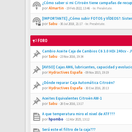
¿Cómo saber si mi Citroën tiene campañas de recu
por
Almartin
-
19 Feb 2022, 13:46
- In:
Preséntate.
[IMPORTANTE] ¿Cómo subir FOTOS y VÍDEOS?: Siste
por
Sabu
-
30 Jul 2018, 21:17
- In:
Preséntate.
FORO
Cambio Aceite Caja de Cambios C6 3.0 HDi 240cv - 
por
Sabu
-
23 Nov 2016, 19:34
[AVISO] Cajas AM6, lubricantes, capacidad y evoluci
por
Hydractives España
-
09 Nov 2015, 19:19
¿Dónde reparar Caja Automática Citroën?
por
Hydractives España
-
30 Ene 2016, 20:13
Aceites Equivalentes Citroën AW-1
por
Sabu
-
28 Ene 2016, 13:17
A que temperatura miro el nivel de ATF???
por
hpombo
-
12 Abr 2025, 13:12
Será este el filtro de la caja???