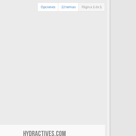
Opciones
22 temas
Página
1
de
1
HYDRACTIVES.COM