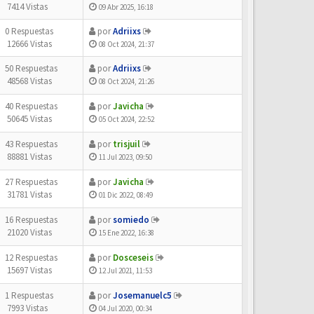
7414 Vistas
09 Abr 2025, 16:18
0 Respuestas
por
Adriixs
12666 Vistas
08 Oct 2024, 21:37
50 Respuestas
por
Adriixs
48568 Vistas
08 Oct 2024, 21:26
40 Respuestas
por
Javicha
50645 Vistas
05 Oct 2024, 22:52
43 Respuestas
por
trisjuil
88881 Vistas
11 Jul 2023, 09:50
27 Respuestas
por
Javicha
31781 Vistas
01 Dic 2022, 08:49
16 Respuestas
por
somiedo
21020 Vistas
15 Ene 2022, 16:38
12 Respuestas
por
Dosceseis
15697 Vistas
12 Jul 2021, 11:53
1 Respuestas
por
Josemanuelc5
7993 Vistas
04 Jul 2020, 00:34