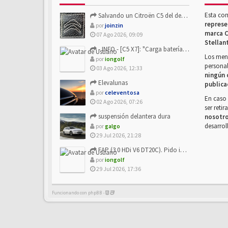
Esta co
Salvando un Citroën C5 del desguace: Presentación y seguimiento
represe
por
joinzin
marca C
07 Ago 2026, 09:09
Stellan
- INFO - [C5 X7]: "Carga batería o alimentación eléctri...
Los mens
por
iongolf
personal
03 Ago 2026, 12:33
ningún 
Elevalunas
publica
por
celeventosa
En caso 
02 Ago 2026, 07:26
ser reti
suspensión delantera dura
nosotr
desarrol
por
galgo
29 Jul 2026, 21:28
FAP (3.0 HDi V6 DT20C). Pido info sobre su sustitución
por
iongolf
29 Jul 2026, 17:36
Funcionando con phpBB -