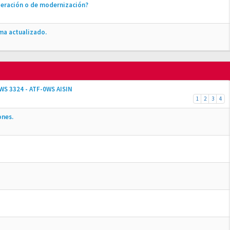
peración o de modernización?
ma actualizado.
JWS 3324 - ATF-0WS AISIN
1
2
3
4
ones.