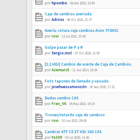
por
hpombo
-
06 Abr 2025, 23:49
Caja de cambios averiada
por
Adriixs
-
08 Oct 2024, 21:37
Avería: rotura caja cambios Aisin TF80SC
por
rovi
-
12 Jul 2021, 10:36
Golpe pasar de P a R
por
Sergio.mol
-
07 Oct 2020, 21:50
[2.2 HDi] Cambio de aceite de Caja de Cambios.
por
Azemurc5
-
11 Jun 2013, 19:34
Foto tapones de llenado y vaciado.
por
josehuescamonzón
-
28 Sep 2020, 17:31
Dudas cambio CAS
por
Fran_V6
-
05 May 2021, 19:19
Tirones/retardo caja de cambios
por
rovi
-
10 Jun 2021, 09:09
Cambiar ATF C5 X7 HDi 160 CAS
por
Yo309
-
03 Jul 2020, 15:26