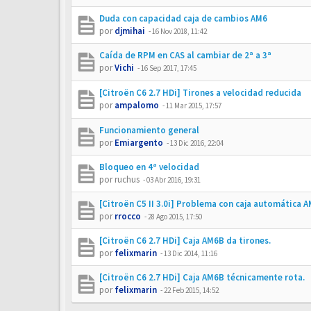
Duda con capacidad caja de cambios AM6
por
djmihai
-
16 Nov 2018, 11:42
Caída de RPM en CAS al cambiar de 2ª a 3ª
por
Vichi
-
16 Sep 2017, 17:45
[Citroën C6 2.7 HDi] Tirones a velocidad reducida
por
ampalomo
-
11 Mar 2015, 17:57
Funcionamiento general
por
Emiargento
-
13 Dic 2016, 22:04
Bloqueo en 4ª velocidad
por
ruchus
-
03 Abr 2016, 19:31
[Citroën C5 II 3.0i] Problema con caja automática 
por
rrocco
-
28 Ago 2015, 17:50
[Citroën C6 2.7 HDi] Caja AM6B da tirones.
por
felixmarin
-
13 Dic 2014, 11:16
[Citroën C6 2.7 HDi] Caja AM6B técnicamente rota.
por
felixmarin
-
22 Feb 2015, 14:52