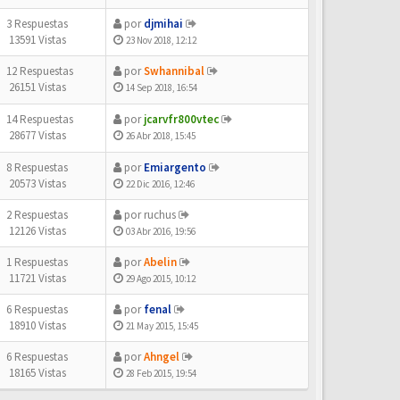
3 Respuestas
por
djmihai
13591 Vistas
23 Nov 2018, 12:12
12 Respuestas
por
Swhannibal
26151 Vistas
14 Sep 2018, 16:54
14 Respuestas
por
jcarvfr800vtec
28677 Vistas
26 Abr 2018, 15:45
8 Respuestas
por
Emiargento
20573 Vistas
22 Dic 2016, 12:46
2 Respuestas
por
ruchus
12126 Vistas
03 Abr 2016, 19:56
1 Respuestas
por
Abelin
11721 Vistas
29 Ago 2015, 10:12
6 Respuestas
por
fenal
18910 Vistas
21 May 2015, 15:45
6 Respuestas
por
Ahngel
18165 Vistas
28 Feb 2015, 19:54