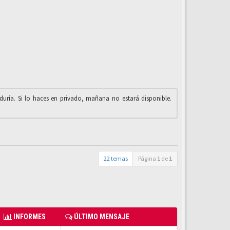
iduría. Si lo haces en privado, mañana no estará disponible.
22 temas
Página
1
de
1
INFORMES
ÚLTIMO MENSAJE