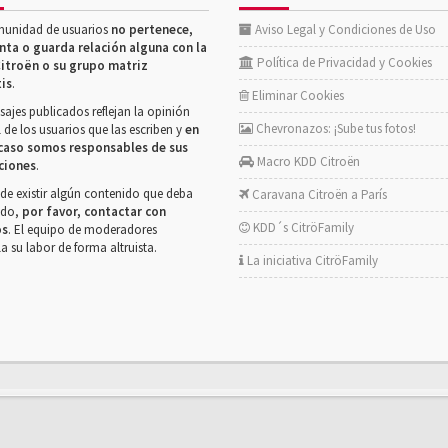
munidad de usuarios
no pertenece,
Aviso Legal y Condiciones de Uso
nta o guarda relación alguna con la
Política de Privacidad y Cookies
itroën o su grupo matriz
tis
.
Eliminar Cookies
ajes publicados reflejan la opinión
Chevronazos: ¡Sube tus fotos!
 de los usuarios que las escriben y
en
caso somos responsables de sus
Macro KDD Citroën
ciones
.
de existir algún contenido que deba
Caravana Citroën a París
rado,
por favor, contactar con
KDD´s CitröFamily
os
. El equipo de moderadores
la su labor de forma altruista.
La iniciativa CitröFamily