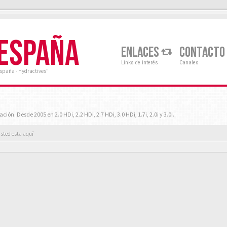
 ESPAÑA
ENLACES
CONTACTO
Links de interés
Canales
España - Hydractives"
n. Desde 2005 en 2.0 HDi, 2.2 HDi, 2.7 HDi, 3.0 HDi, 1.7i, 2.0i y 3.0i.
sted esta aquí