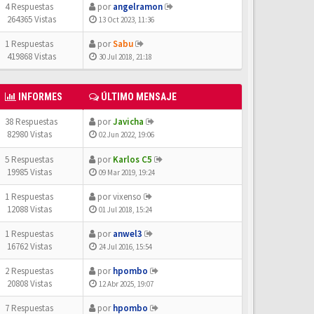
4 Respuestas
por
angelramon
264365 Vistas
13 Oct 2023, 11:36
1 Respuestas
por
Sabu
419868 Vistas
30 Jul 2018, 21:18
INFORMES
ÚLTIMO MENSAJE
38 Respuestas
por
Javicha
82980 Vistas
02 Jun 2022, 19:06
5 Respuestas
por
Karlos C5
19985 Vistas
09 Mar 2019, 19:24
1 Respuestas
por
vixenso
12088 Vistas
01 Jul 2018, 15:24
1 Respuestas
por
anwel3
16762 Vistas
24 Jul 2016, 15:54
2 Respuestas
por
hpombo
20808 Vistas
12 Abr 2025, 19:07
7 Respuestas
por
hpombo