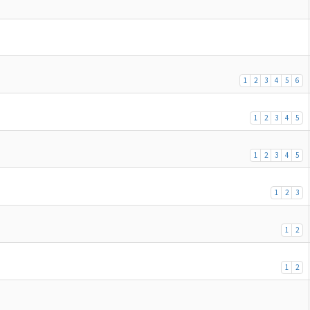
1
2
3
4
5
6
1
2
3
4
5
1
2
3
4
5
1
2
3
1
2
1
2