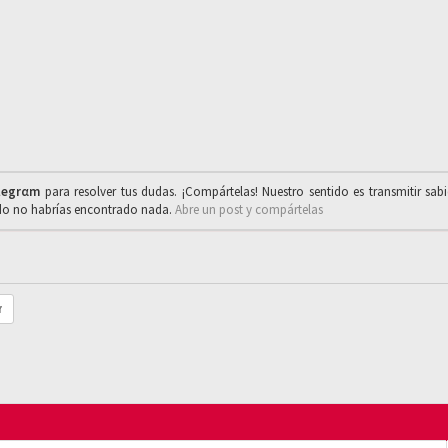
legrαm
para resolver tus dudas. ¡Compártelas! Nuestro sentido es transmitir sab
ado no habrías encontrado nada.
Abre un post y compártelas
r