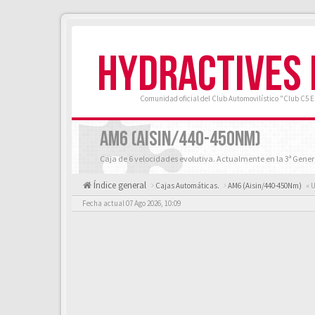
HYDRACTIVES
Comunidad oficial del Club Automovilístico "Club C5 
AM6 (AISIN/440-450NM)
Caja de 6 velocidades evolutiva. Actualmente en la 3ª Generació
Índice general
Cajas Automáticas.
AM6 (Aisin/440-450Nm)
« U
Fecha actual 07 Ago 2026, 10:09