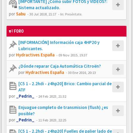
[IMPORTANTE] ¿Cómo subir FOTOS y VÍDEOS?:
Sistema actualizado.
por
Sabu
-
30 Jul 2018, 21:17
- In:
Preséntate.
FORO
[INFORMACIÓN] Información caja 4HP20 y
Lubricantes.
por
Hydractives España
-
09 Nov 2015, 19:37
¿Dónde reparar Caja Automática Citroën?
por
Hydractives España
-
30 Ene 2016, 20:13
[C5 1 - 2.2hdi - z4hp20] Brico: Cambio parcial de
ATF
por
_Pedrin_
-
24 Feb 2023, 21:32
Enjuague completo de transmision (flush) ¿es
posible?
por
_Pedrin_
-
11 Feb 2023, 22:25
[C5 1 - 2.2hdi - z4hp20] Fuelles de palier lado de