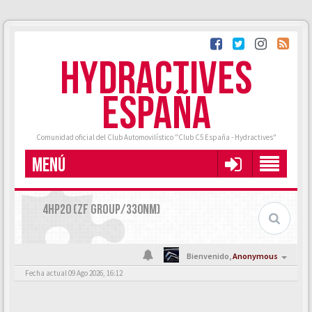
HYDRACTIVES
ESPAÑA
Comunidad oficial del Club Automovilístico "Club C5 España - Hydractives"
MENÚ
4HP20 (ZF GROUP/330NM)
Bienvenido,
Anonymous
Fecha actual 09 Ago 2026, 16:12