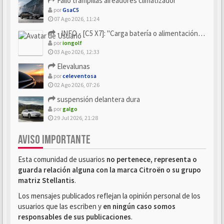
Fallo trampillas aireadores climatizador
por
GsaC5
07 Ago 2026, 11:24
- INFO - [C5 X7]: "Carga batería o alimentación eléctri...
por
iongolf
03 Ago 2026, 12:33
Elevalunas
por
celeventosa
02 Ago 2026, 07:26
suspensión delantera dura
por
galgo
29 Jul 2026, 21:28
AVISO IMPORTANTE
Esta comunidad de usuarios
no pertenece, representa o
guarda relación alguna con la marca Citroën o su grupo
matriz Stellantis
.
Los mensajes publicados reflejan la opinión personal de los
usuarios que las escriben y
en ningún caso somos
responsables de sus publicaciones
.