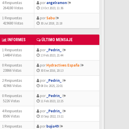
4 Respuestas
por
angelramon
264180 Vistas
13 Oct 2023, 11:36
1 Respuestas
por
Sabu
419680 Vistas
30 Jul 2018, 21:18
INFORMES
ÚLTIMO MENSAJE
1 Respuestas
por
_Pedrin_
14484 Vistas
13 Feb 2023, 21:44
0 Respuestas
por
Hydractives España
23866 Vistas
30 Ene 2016, 20:13
2 Respuestas
por
_Pedrin_
41966 Vistas
08 Dic 2025, 22:01
0 Respuestas
por
_Pedrin_
5226 Vistas
11 Feb 2023, 22:25
4 Respuestas
por
_Pedrin_
8506 Vistas
10 Sep 2022, 15:11
1 Respuestas
por
bujia49