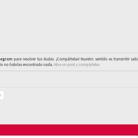
legrαm
para resolver tus dudas. ¡Compártelas! Nuestro sentido es transmitir sab
ado no habrías encontrado nada.
Abre un post y compártelas
r