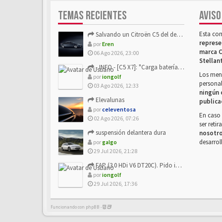
TEMAS RECIENTES
AVISO
Esta co
Salvando un Citroën C5 del desguace: Presentación y seguimiento
represe
por
Eren
marca C
06 Ago 2026, 23:00
Stellan
- INFO - [C5 X7]: "Carga batería o alimentación eléctri...
Los mens
por
iongolf
personal
03 Ago 2026, 12:33
ningún 
Elevalunas
publica
por
celeventosa
En caso 
02 Ago 2026, 07:26
ser reti
suspensión delantera dura
nosotr
desarrol
por
galgo
29 Jul 2026, 21:28
FAP (3.0 HDi V6 DT20C). Pido info sobre su sustitución
por
iongolf
29 Jul 2026, 17:36
Funcionando con phpBB -