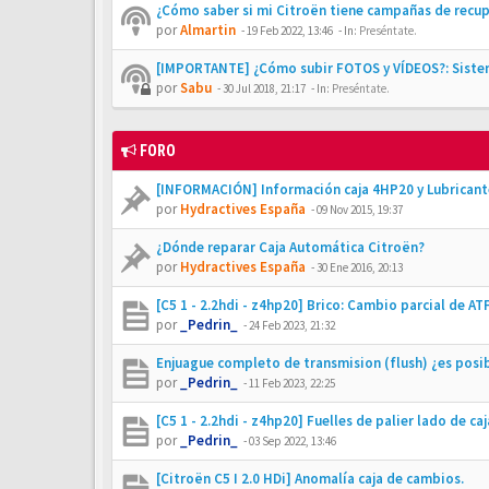
¿Cómo saber si mi Citroën tiene campañas de recu
por
Almartin
-
19 Feb 2022, 13:46
- In:
Preséntate.
[IMPORTANTE] ¿Cómo subir FOTOS y VÍDEOS?: Siste
por
Sabu
-
30 Jul 2018, 21:17
- In:
Preséntate.
FORO
[INFORMACIÓN] Información caja 4HP20 y Lubricant
por
Hydractives España
-
09 Nov 2015, 19:37
¿Dónde reparar Caja Automática Citroën?
por
Hydractives España
-
30 Ene 2016, 20:13
[C5 1 - 2.2hdi - z4hp20] Brico: Cambio parcial de AT
por
_Pedrin_
-
24 Feb 2023, 21:32
Enjuague completo de transmision (flush) ¿es posi
por
_Pedrin_
-
11 Feb 2023, 22:25
[C5 1 - 2.2hdi - z4hp20] Fuelles de palier lado de c
por
_Pedrin_
-
03 Sep 2022, 13:46
[Citroën C5 I 2.0 HDi] Anomalía caja de cambios.