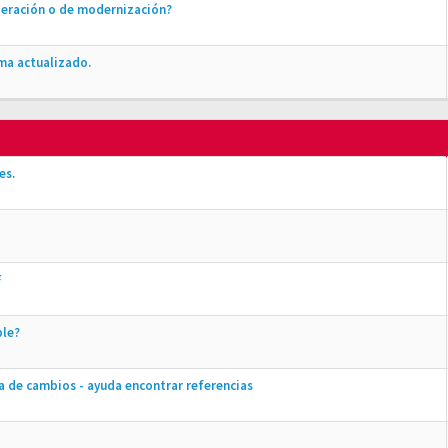
peración o de modernización?
ma actualizado.
es.
F
ble?
aja de cambios - ayuda encontrar referencias