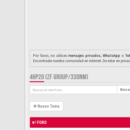
Por favor, no utilices
mensajes privados
,
WhαtsApp
o
Te
Encontraste nuestra comunidad en internet. De estar en priv
4HP20 (ZF GROUP/330NM)
Busca
Nuevo Tema
FORO