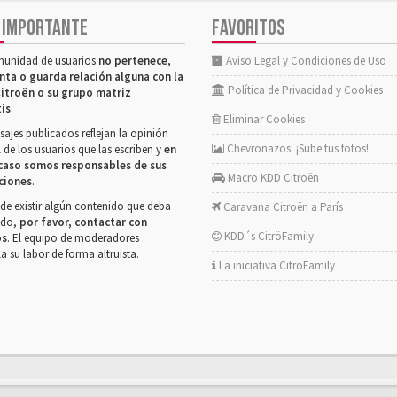
 IMPORTANTE
FAVORITOS
munidad de usuarios
no pertenece,
Aviso Legal y Condiciones de Uso
nta o guarda relación alguna con la
Política de Privacidad y Cookies
itroën o su grupo matriz
tis
.
Eliminar Cookies
ajes publicados reflejan la opinión
Chevronazos: ¡Sube tus fotos!
 de los usuarios que las escriben y
en
caso somos responsables de sus
Macro KDD Citroën
ciones
.
de existir algún contenido que deba
Caravana Citroën a París
rado,
por favor, contactar con
KDD´s CitröFamily
os
. El equipo de moderadores
la su labor de forma altruista.
La iniciativa CitröFamily