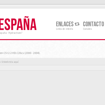
 ESPAÑA
ENLACES
CONTACTO
Links de interés
Canales
España - Hydractives"
ën C5 I 2.2 HDi 136cv (2000 - 2004).
« Usted esta aquí