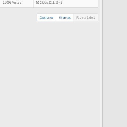
12099 Vistas
23 Ago 2011, 19:41
Opciones
6 temas
Página
1
de
1