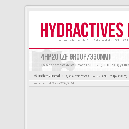
HYDRACTIVES
Comunidad oficial del Club Automovilístico "Club C5 
4HP20 (ZF GROUP/330NM)
Caja de cambios de los Citroën C5 I 3.0 V6 (2000 - 2003) y Citro
Índice general
Cajas Automáticas.
4HP20 (ZF Group/330Nm)
Fecha actual 06 Ago 2026, 23:54