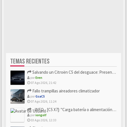
TEMAS RECIENTES
Salvando un Citroën C5 del desguace: Presentación y seguimiento
por
Eren
07 Ago 2026, 21:42
Fallo trampillas aireadores climatizador
por
GsaC5
07 Ago 2026, 11:24
- INFO - [C5 X7]: "Carga batería o alimentación eléctri...
por
iongolf
03 Ago 2026, 12:33