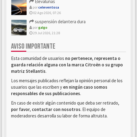
Elevalunas
por
celeventosa
02 Ago 2026, 07:26
suspensión delantera dura
por
galgo
29 Jul 2026, 21:28
AVISO IMPORTANTE
Esta comunidad de usuarios
no pertenece, representa o
guarda relación alguna con la marca Citroën o su grupo
matriz Stellantis
.
Los mensajes publicados reflejan la opinión personal de los
usuarios que las escriben y
en ningún caso somos
responsables de sus publicaciones
.
En caso de existir algún contenido que deba ser retirado,
por favor, contactar con nosotros
. El equipo de
moderadores desarrolla su labor de forma altruista.