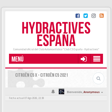
HYDRACTIVES
ESPAÑA
Comunidad oficial del Club Automovilístico "Club C5 España - Hydractives"
MENÚ
CITROËN C5 X - CITROËN C5 2021
Bienvenido,
Anonymous
Fecha actual 07 Ago 2026, 22:38