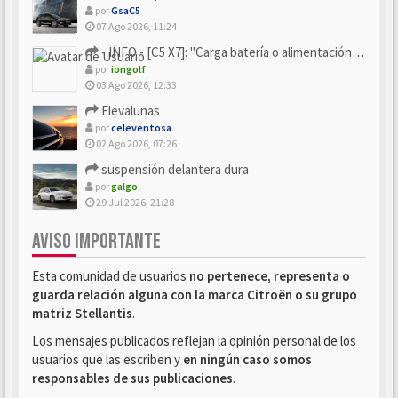
por
GsaC5
07 Ago 2026, 11:24
- INFO - [C5 X7]: "Carga batería o alimentación eléctri...
por
iongolf
03 Ago 2026, 12:33
Elevalunas
por
celeventosa
02 Ago 2026, 07:26
suspensión delantera dura
por
galgo
29 Jul 2026, 21:28
AVISO IMPORTANTE
Esta comunidad de usuarios
no pertenece, representa o
guarda relación alguna con la marca Citroën o su grupo
matriz Stellantis
.
Los mensajes publicados reflejan la opinión personal de los
usuarios que las escriben y
en ningún caso somos
responsables de sus publicaciones
.