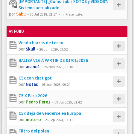
[IMPORTANTE] ¿Cómo subir FOTOS y VÍDEOS?:
Sistema actualizado.
por
Sabu
-
30 Jul 2018, 21:17
- In:
Preséntate.
FORO
Vendo barras de techo
por
Skull
-
26 Jun 2026, 03:52
BALIZA V16 A PARTIR DE 01/01/2026
por
acano1
-
26 Nov 2025, 13:10
C5x con chat gpt
por
Notas
-
05 Jun 2025, 09:24
C5 X Para 2026
por
Pedro Perez
-
09 Jul 2025, 21:42
C5x deja de venderse en Europa
por
motero
-
26 Sep 2024, 11:11
Filtro del polen