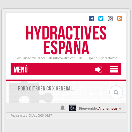
HYDRACTIVES
ESPAÑA
Comunidad oficial del Club Automovilístico "Club C5 España - Hydractives"
MENÚ
FORO CITROËN C5 X GENERAL.
Bienvenido,
Anonymous
Fecha actual 08 Ago 2026, 03:57