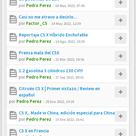
por
Pedro Perez
-
04 May 2022, 07:45
Casi no me atrevo a decirlo...
por
Factor_C5
-
14 May 2022, 12:39
Reportaje C5 X Híbrido Enchufable
por
Pedro Perez
-
14 Ago 2022, 19:39
Prensa mala del C5X
por
Pedro Perez
-
21 Mar 2022, 14:56
1.2 gasolina 3 cilindros 130 CV!!!
por
Pedro Perez
-
27 Sep 2021, 09:41
Citroën C5 X | Primer vistazo / Review en
español
por
Pedro Perez
-
29 Ene 2022, 19:24
C5 X,. Made in China, edición especial para China
por
Pedro Perez
-
19 Ene 2022, 15:41
C5 X en Francia