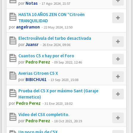
por
Notas
-
17 Ago 2024, 21:57
HASTA 10 AÑOS ZEN CON “Citroën
TRANQUILIDAD
por
angelramon
-
22 May 2024, 12:50
Electroválvula del turbo desactivada
por
Juansr
-
26 Ene 2024, 09:06
Cuantos C5 x hay por el Foro
por
Pedro Perez
-
09 Sep 2022, 12:46
Averias Citroen C5 X
por
BIBICHU61
-
13 Sep 2023, 15:08
Prueba del C5 X por máximo Sant (Garaje
Hermetico)
por
Pedro Perez
-
31 Ene 2023, 18:02
Video del C5X completito.
por
Pedro Perez
-
18 Oct 2021, 20:19
Un poco más de C5X