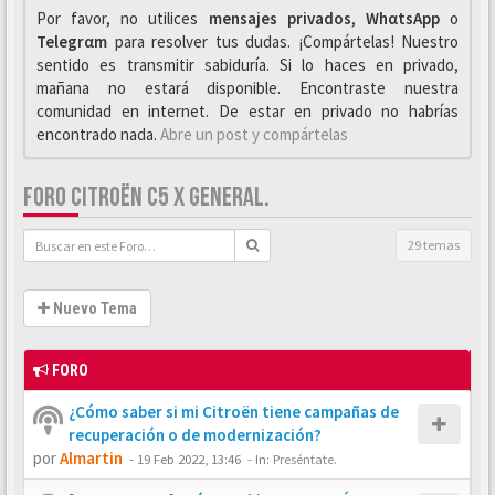
Por favor, no utilices
mensajes privados
,
WhαtsApp
o
Telegrαm
para resolver tus dudas. ¡Compártelas! Nuestro
sentido es transmitir sabiduría. Si lo haces en privado,
mañana no estará disponible. Encontraste nuestra
comunidad en internet. De estar en privado no habrías
encontrado nada.
Abre un post y compártelas
FORO CITROËN C5 X GENERAL.
29 temas
Nuevo Tema
FORO
¿Cómo saber si mi Citroën tiene campañas de
recuperación o de modernización?
por
Almartin
-
19 Feb 2022, 13:46
- In:
Preséntate.