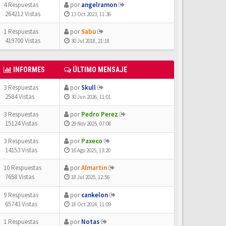
4 Respuestas
por
angelramon
264212 Vistas
13 Oct 2023, 11:36
1 Respuestas
por
Sabu
419700 Vistas
30 Jul 2018, 21:18
INFORMES
ÚLTIMO MENSAJE
3 Respuestas
por
Skull
2584 Vistas
30 Jun 2026, 11:01
3 Respuestas
por
Pedro Perez
15124 Vistas
29 Nov 2025, 07:08
3 Respuestas
por
Paxeco
14153 Vistas
16 Ago 2025, 13:20
10 Respuestas
por
Almartin
7658 Vistas
18 Jul 2025, 12:56
9 Respuestas
por
cankelon
65743 Vistas
18 Oct 2024, 11:09
1 Respuestas
por
Notas