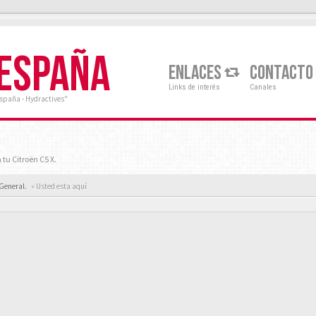
 ESPAÑA
ENLACES
CONTACTO
Links de interés
Canales
España - Hydractives"
tu Citroën C5 X.
 General.
« Usted esta aquí