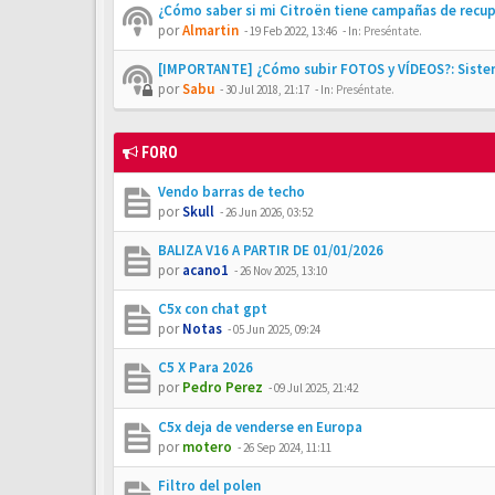
¿Cómo saber si mi Citroën tiene campañas de recu
por
Almartin
-
19 Feb 2022, 13:46
- In:
Preséntate.
[IMPORTANTE] ¿Cómo subir FOTOS y VÍDEOS?: Siste
por
Sabu
-
30 Jul 2018, 21:17
- In:
Preséntate.
FORO
Vendo barras de techo
por
Skull
-
26 Jun 2026, 03:52
BALIZA V16 A PARTIR DE 01/01/2026
por
acano1
-
26 Nov 2025, 13:10
C5x con chat gpt
por
Notas
-
05 Jun 2025, 09:24
C5 X Para 2026
por
Pedro Perez
-
09 Jul 2025, 21:42
C5x deja de venderse en Europa
por
motero
-
26 Sep 2024, 11:11
Filtro del polen