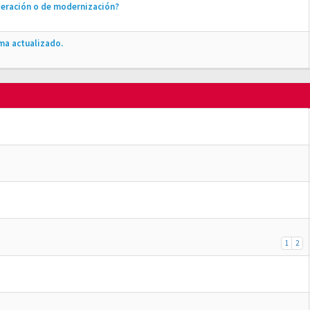
peración o de modernización?
ma actualizado.
1
2