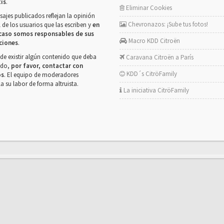
tis
.
Eliminar Cookies
ajes publicados reflejan la opinión
Chevronazos: ¡Sube tus fotos!
 de los usuarios que las escriben y
en
caso somos responsables de sus
Macro KDD Citroën
ciones
.
de existir algún contenido que deba
Caravana Citroën a París
rado,
por favor, contactar con
KDD´s CitröFamily
os
. El equipo de moderadores
la su labor de forma altruista.
La iniciativa CitröFamily