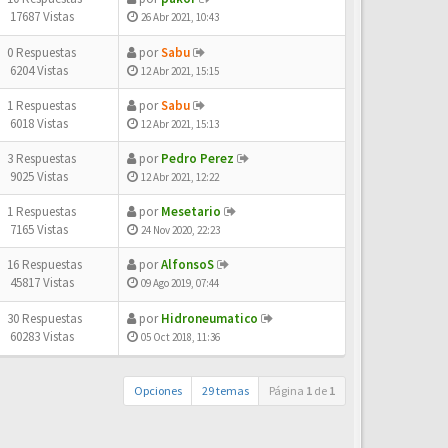
17687 Vistas
26 Abr 2021, 10:43
0 Respuestas
por
Sabu
6204 Vistas
12 Abr 2021, 15:15
1 Respuestas
por
Sabu
6018 Vistas
12 Abr 2021, 15:13
3 Respuestas
por
Pedro Perez
9025 Vistas
12 Abr 2021, 12:22
1 Respuestas
por
Mesetario
7165 Vistas
24 Nov 2020, 22:23
16 Respuestas
por
AlfonsoS
45817 Vistas
09 Ago 2019, 07:44
30 Respuestas
por
Hidroneumatico
60283 Vistas
05 Oct 2018, 11:36
Opciones
29 temas
Página
1
de
1