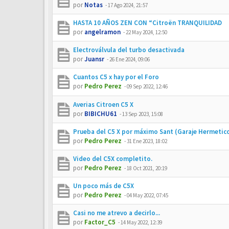
por
Notas
-
17 Ago 2024, 21:57
HASTA 10 AÑOS ZEN CON “Citroën TRANQUILIDAD
por
angelramon
-
22 May 2024, 12:50
Electroválvula del turbo desactivada
por
Juansr
-
26 Ene 2024, 09:06
Cuantos C5 x hay por el Foro
por
Pedro Perez
-
09 Sep 2022, 12:46
Averias Citroen C5 X
por
BIBICHU61
-
13 Sep 2023, 15:08
Prueba del C5 X por máximo Sant (Garaje Hermetic
por
Pedro Perez
-
31 Ene 2023, 18:02
Video del C5X completito.
por
Pedro Perez
-
18 Oct 2021, 20:19
Un poco más de C5X
por
Pedro Perez
-
04 May 2022, 07:45
Casi no me atrevo a decirlo...
por
Factor_C5
-
14 May 2022, 12:39