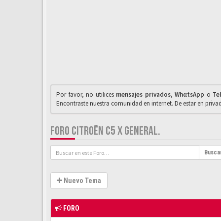
Por favor, no utilices
mensajes privados
,
WhαtsApp
o
Te
Encontraste nuestra comunidad en internet. De estar en priv
FORO CITROËN C5 X GENERAL.
Busca
Nuevo Tema
FORO