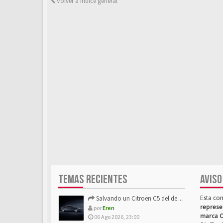
Volver a Índice general
TEMAS RECIENTES
AVISO
Esta co
Salvando un Citroën C5 del desguace: Presentación y seguimiento
represe
por
Eren
marca C
06 Ago 2026, 23:00