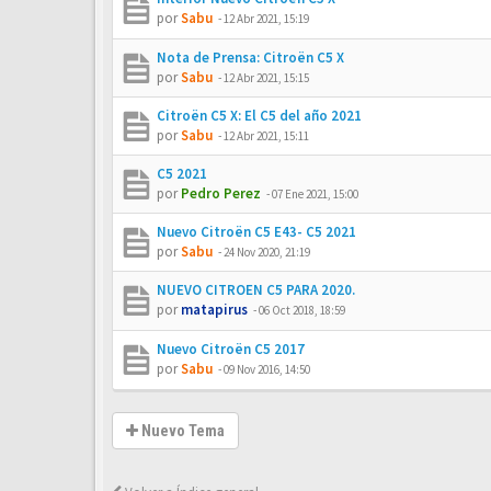
por
Sabu
-
12 Abr 2021, 15:19
Nota de Prensa: Citroën C5 X
por
Sabu
-
12 Abr 2021, 15:15
Citroën C5 X: El C5 del año 2021
por
Sabu
-
12 Abr 2021, 15:11
C5 2021
por
Pedro Perez
-
07 Ene 2021, 15:00
Nuevo Citroën C5 E43- C5 2021
por
Sabu
-
24 Nov 2020, 21:19
NUEVO CITROEN C5 PARA 2020.
por
matapirus
-
06 Oct 2018, 18:59
Nuevo Citroën C5 2017
por
Sabu
-
09 Nov 2016, 14:50
Nuevo Tema