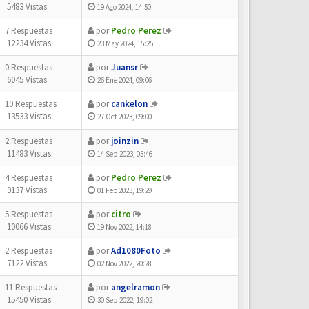
5483 Vistas
19 Ago 2024, 14:50
7 Respuestas
por
Pedro Perez
12234 Vistas
23 May 2024, 15:25
0 Respuestas
por
Juansr
6045 Vistas
26 Ene 2024, 09:06
10 Respuestas
por
cankelon
13533 Vistas
27 Oct 2023, 09:00
2 Respuestas
por
joinzin
11483 Vistas
14 Sep 2023, 05:46
4 Respuestas
por
Pedro Perez
9137 Vistas
01 Feb 2023, 19:29
5 Respuestas
por
citro
10066 Vistas
19 Nov 2022, 14:18
2 Respuestas
por
Ad1080Foto
7122 Vistas
02 Nov 2022, 20:28
11 Respuestas
por
angelramon
15450 Vistas
30 Sep 2022, 19:02