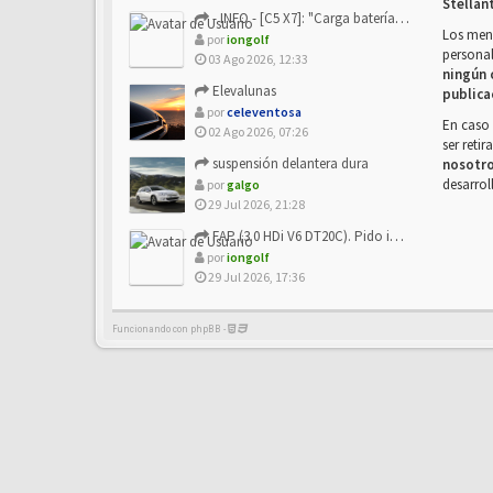
Stellan
- INFO - [C5 X7]: "Carga batería o alimentación eléctri...
Los mens
por
iongolf
personal
03 Ago 2026, 12:33
ningún 
Elevalunas
publica
por
celeventosa
En caso 
02 Ago 2026, 07:26
ser reti
suspensión delantera dura
nosotr
desarrol
por
galgo
29 Jul 2026, 21:28
FAP (3.0 HDi V6 DT20C). Pido info sobre su sustitución
por
iongolf
29 Jul 2026, 17:36
Funcionando con phpBB -