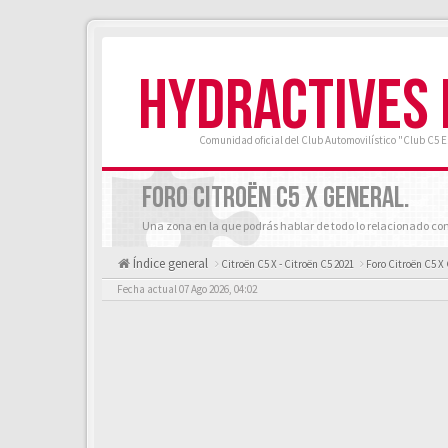
HYDRACTIVES
Comunidad oficial del Club Automovilístico "Club C5 
FORO CITROËN C5 X GENERAL.
Una zona en la que podrás hablar de todo lo relacionado con 
Índice general
Citroën C5 X - Citroën C5 2021
Foro Citroën C5 X
Fecha actual 07 Ago 2026, 04:02