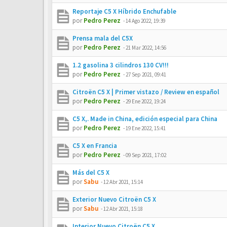
Reportaje C5 X Híbrido Enchufable
por
Pedro Perez
-
14 Ago 2022, 19:39
Prensa mala del C5X
por
Pedro Perez
-
21 Mar 2022, 14:56
1.2 gasolina 3 cilindros 130 CV!!!
por
Pedro Perez
-
27 Sep 2021, 09:41
Citroën C5 X | Primer vistazo / Review en español
por
Pedro Perez
-
29 Ene 2022, 19:24
C5 X,. Made in China, edición especial para China
por
Pedro Perez
-
19 Ene 2022, 15:41
C5 X en Francia
por
Pedro Perez
-
09 Sep 2021, 17:02
Más del C5 X
por
Sabu
-
12 Abr 2021, 15:14
Exterior Nuevo Citroën C5 X
por
Sabu
-
12 Abr 2021, 15:18
Interior Nuevo Citroën C5 X