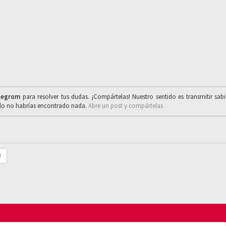
legrαm
para resolver tus dudas. ¡Compártelas! Nuestro sentido es transmitir sab
ado no habrías encontrado nada.
Abre un post y compártelas
r