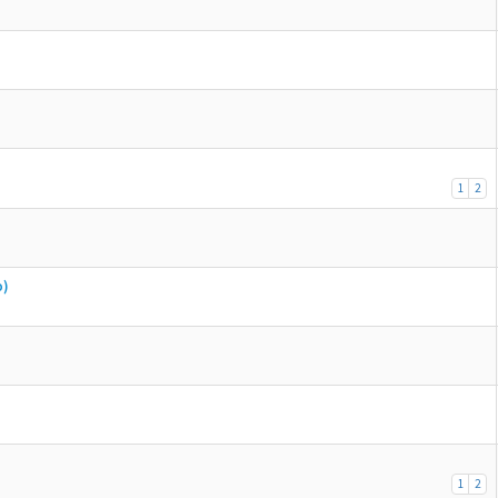
1
2
o)
1
2