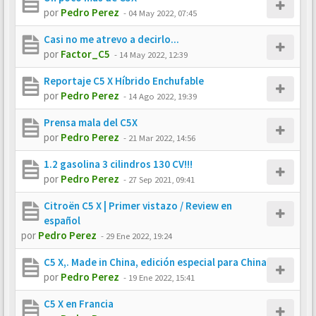
por
Pedro Perez
-
04 May 2022, 07:45
Casi no me atrevo a decirlo...
por
Factor_C5
-
14 May 2022, 12:39
Reportaje C5 X Híbrido Enchufable
por
Pedro Perez
-
14 Ago 2022, 19:39
Prensa mala del C5X
por
Pedro Perez
-
21 Mar 2022, 14:56
1.2 gasolina 3 cilindros 130 CV!!!
por
Pedro Perez
-
27 Sep 2021, 09:41
Citroën C5 X | Primer vistazo / Review en
español
por
Pedro Perez
-
29 Ene 2022, 19:24
C5 X,. Made in China, edición especial para China
por
Pedro Perez
-
19 Ene 2022, 15:41
C5 X en Francia