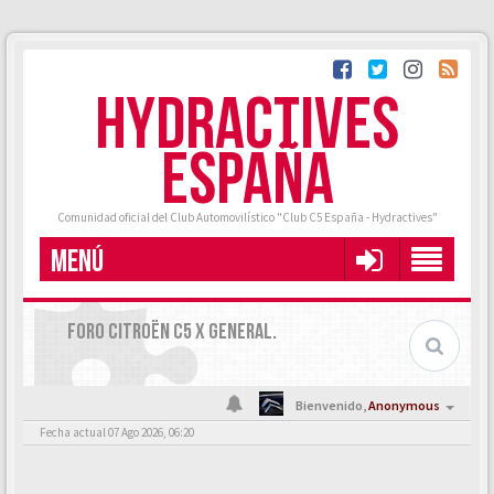
HYDRACTIVES
ESPAÑA
Comunidad oficial del Club Automovilístico "Club C5 España - Hydractives"
MENÚ
FORO CITROËN C5 X GENERAL.
Bienvenido,
Anonymous
Fecha actual 07 Ago 2026, 06:20