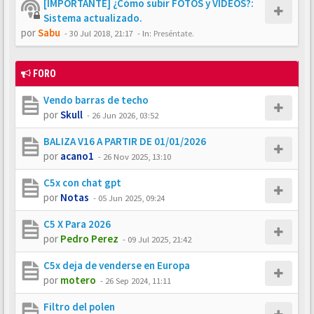
[IMPORTANTE] ¿Cómo subir FOTOS y VÍDEOS?:
Sistema actualizado.
por
Sabu
-
30 Jul 2018, 21:17
- In:
Preséntate.
FORO
Vendo barras de techo
por
Skull
-
26 Jun 2026, 03:52
BALIZA V16 A PARTIR DE 01/01/2026
por
acano1
-
26 Nov 2025, 13:10
C5x con chat gpt
por
Notas
-
05 Jun 2025, 09:24
C5 X Para 2026
por
Pedro Perez
-
09 Jul 2025, 21:42
C5x deja de venderse en Europa
por
motero
-
26 Sep 2024, 11:11
Filtro del polen