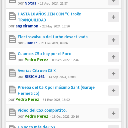
por
Notas
-
17 Ago 2024, 21:57
HASTA 10 AÑOS ZEN CON “Citroën
TRANQUILIDAD
por
angelramon
-
22 May 2024, 12:50
Electroválvula del turbo desactivada
por
Juansr
-
26 Ene 2024, 09:06
Cuantos C5 x hay por el Foro
por
Pedro Perez
-
09 Sep 2022, 12:46
Averias Citroen C5 X
por
BIBICHU61
-
13 Sep 2023, 15:08
Prueba del C5 X por máximo Sant (Garaje
Hermetico)
por
Pedro Perez
-
31 Ene 2023, 18:02
Video del C5X completito.
por
Pedro Perez
-
18 Oct 2021, 20:19
Un poco más de C5X