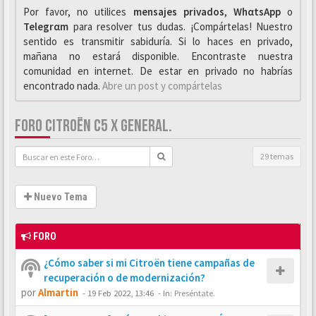
Por favor, no utilices
mensajes privados
,
WhαtsApp
o
Telegrαm
para resolver tus dudas. ¡Compártelas! Nuestro
sentido es transmitir sabiduría. Si lo haces en privado,
mañana no estará disponible. Encontraste nuestra
comunidad en internet. De estar en privado no habrías
encontrado nada.
Abre un post y compártelas
FORO CITROËN C5 X GENERAL.
29 temas
Nuevo Tema
FORO
¿Cómo saber si mi Citroën tiene campañas de
recuperación o de modernización?
por
Almartin
-
19 Feb 2022, 13:46
- In:
Preséntate.