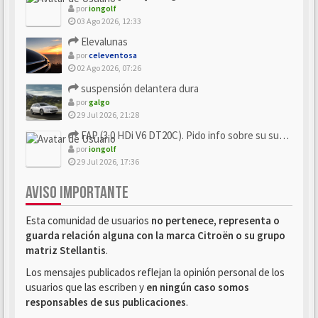
por
iongolf
03 Ago 2026, 12:33
Elevalunas
por
celeventosa
02 Ago 2026, 07:26
suspensión delantera dura
por
galgo
29 Jul 2026, 21:28
FAP (3.0 HDi V6 DT20C). Pido info sobre su sustitución
por
iongolf
29 Jul 2026, 17:36
AVISO IMPORTANTE
Esta comunidad de usuarios
no pertenece, representa o
guarda relación alguna con la marca Citroën o su grupo
matriz Stellantis
.
Los mensajes publicados reflejan la opinión personal de los
usuarios que las escriben y
en ningún caso somos
responsables de sus publicaciones
.