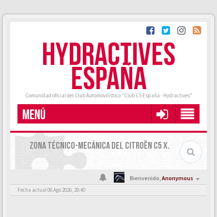
HYDRACTIVES
ESPAÑA
Comunidad oficial del Club Automovilístico "Club C5 España - Hydractives"
MENÚ
ZONA TÉCNICO-MECÁNICA DEL CITROËN C5 X.
Bienvenido,
Anonymous
Fecha actual 06 Ago 2026, 20:40