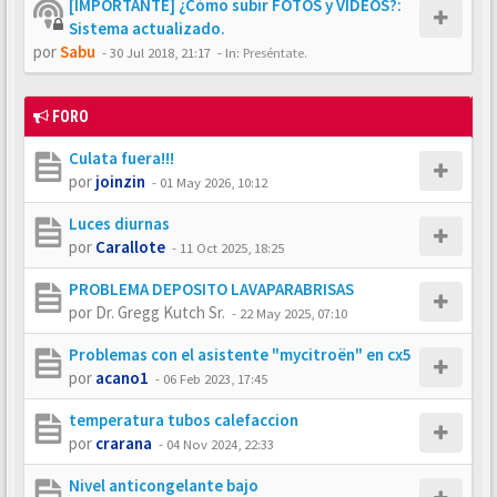
[IMPORTANTE] ¿Cómo subir FOTOS y VÍDEOS?:
Sistema actualizado.
por
Sabu
-
30 Jul 2018, 21:17
- In:
Preséntate.
FORO
Culata fuera!!!
por
joinzin
-
01 May 2026, 10:12
Luces diurnas
por
Carallote
-
11 Oct 2025, 18:25
PROBLEMA DEPOSITO LAVAPARABRISAS
por
Dr. Gregg Kutch Sr.
-
22 May 2025, 07:10
Problemas con el asistente "mycitroën" en cx5
por
acano1
-
06 Feb 2023, 17:45
temperatura tubos calefaccion
por
crarana
-
04 Nov 2024, 22:33
Nivel anticongelante bajo