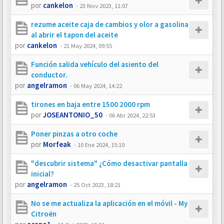
por
cankelon
-
23 Nov 2023, 11:07
rezume aceite caja de cambios y olor a gasolina
al abrir el tapon del aceite
por
cankelon
-
21 May 2024, 09:55
Función salida vehículo del asiento del
conductor.
por
angelramon
-
06 May 2024, 14:22
tirones en baja entre 1500 2000 rpm
por
JOSEANTONIO_50
-
06 Abr 2024, 22:53
Poner pinzas a otro coche
por
Morfeak
-
10 Ene 2024, 15:10
"descubrir sistema" ¿Cómo desactivar pantalla
inicial?
por
angelramon
-
25 Oct 2023, 18:21
No se me actualiza la aplicación en el móvil - My
Citroën