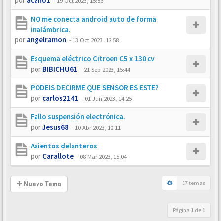
por
acano1
-
19 Oct 2023, 15:56
NO me conecta android auto de forma
inalámbrica.
por
angelramon
-
13 Oct 2023, 12:58
Esquema eléctrico Citroen C5 x 130 cv
por
BIBICHU61
-
21 Sep 2023, 15:44
PODEIS DECIRME QUE SENSOR ES ESTE?
por
carlos2141
-
01 Jun 2023, 14:25
Fallo suspensión electrónica.
por
Jesus68
-
10 Abr 2023, 10:11
Asientos delanteros
por
Carallote
-
08 Mar 2023, 15:04
17 temas
Nuevo Tema
Página
1
de
1