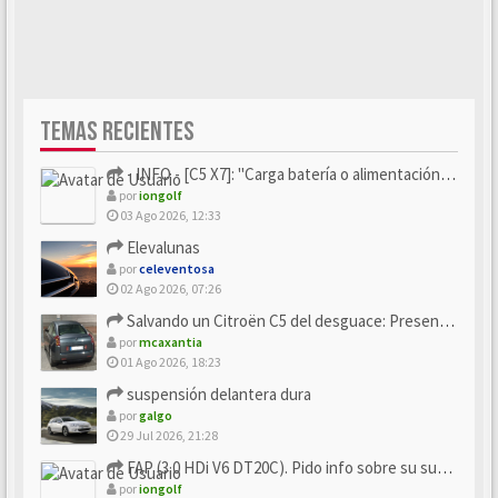
TEMAS RECIENTES
- INFO - [C5 X7]: "Carga batería o alimentación eléctri...
por
iongolf
03 Ago 2026, 12:33
Elevalunas
por
celeventosa
02 Ago 2026, 07:26
Salvando un Citroën C5 del desguace: Presentación y seguimiento
por
mcaxantia
01 Ago 2026, 18:23
suspensión delantera dura
por
galgo
29 Jul 2026, 21:28
FAP (3.0 HDi V6 DT20C). Pido info sobre su sustitución
por
iongolf