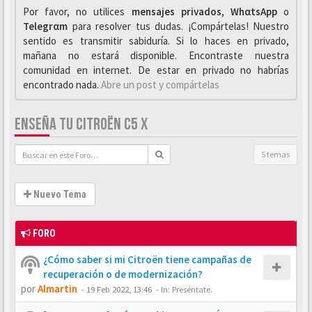
Por favor, no utilices
mensajes privados
,
WhαtsApp
o
Telegrαm
para resolver tus dudas. ¡Compártelas! Nuestro
sentido es transmitir sabiduría. Si lo haces en privado,
mañana no estará disponible. Encontraste nuestra
comunidad en internet. De estar en privado no habrías
encontrado nada.
Abre un post y compártelas
ENSEÑA TU CITROËN C5 X
5 temas
Nuevo Tema
FORO
¿Cómo saber si mi Citroën tiene campañas de
recuperación o de modernización?
por
Almartin
-
19 Feb 2022, 13:46
- In:
Preséntate.