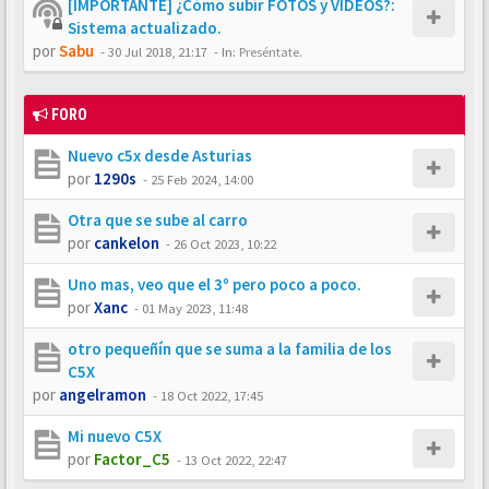
[IMPORTANTE] ¿Cómo subir FOTOS y VÍDEOS?:
Sistema actualizado.
por
Sabu
-
30 Jul 2018, 21:17
- In:
Preséntate.
FORO
Nuevo c5x desde Asturias
por
1290s
-
25 Feb 2024, 14:00
Otra que se sube al carro
por
cankelon
-
26 Oct 2023, 10:22
Uno mas, veo que el 3º pero poco a poco.
por
Xanc
-
01 May 2023, 11:48
otro pequeñín que se suma a la familia de los
C5X
por
angelramon
-
18 Oct 2022, 17:45
Mi nuevo C5X
por
Factor_C5
-
13 Oct 2022, 22:47