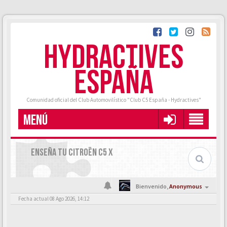
HYDRACTIVES
ESPAÑA
Comunidad oficial del Club Automovilístico "Club C5 España - Hydractives"
MENÚ
ENSEÑA TU CITROËN C5 X
Bienvenido,
Anonymous
Fecha actual 08 Ago 2026, 14:12