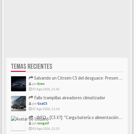
TEMAS RECIENTES
Salvando un Citroën C5 del desguace: Presentación y seguimiento
por
Eren
07 Ago 2026, 21:42
Fallo trampillas aireadores climatizador
por
GsaC5
07 Ago 2026, 11:24
- INFO - [C5 X7]: "Carga batería o alimentación eléctri...
por
iongolf
03 Ago 2026, 12:33