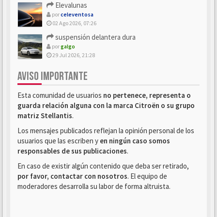
Elevalunas
por
celeventosa
02 Ago 2026, 07:26
suspensión delantera dura
por
galgo
29 Jul 2026, 21:28
AVISO IMPORTANTE
Esta comunidad de usuarios
no pertenece, representa o
guarda relación alguna con la marca Citroën o su grupo
matriz Stellantis
.
Los mensajes publicados reflejan la opinión personal de los
usuarios que las escriben y
en ningún caso somos
responsables de sus publicaciones
.
En caso de existir algún contenido que deba ser retirado,
por favor, contactar con nosotros
. El equipo de
moderadores desarrolla su labor de forma altruista.