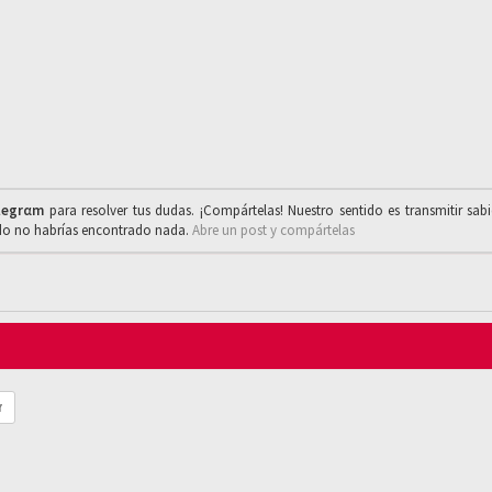
legrαm
para resolver tus dudas. ¡Compártelas! Nuestro sentido es transmitir sab
ado no habrías encontrado nada.
Abre un post y compártelas
r