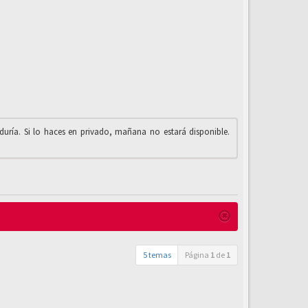
iduría. Si lo haces en privado, mañana no estará disponible.
5 temas
Página
1
de
1