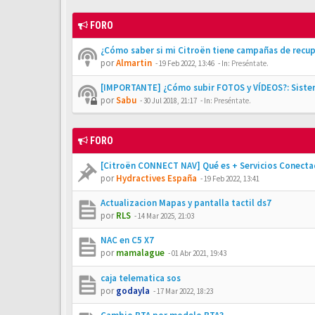
FORO
¿Cómo saber si mi Citroën tiene campañas de recu
por
Almartin
-
19 Feb 2022, 13:46
- In:
Preséntate.
[IMPORTANTE] ¿Cómo subir FOTOS y VÍDEOS?: Siste
por
Sabu
-
30 Jul 2018, 21:17
- In:
Preséntate.
FORO
[Citroën CONNECT NAV] Qué es + Servicios Conecta
por
Hydractives España
-
19 Feb 2022, 13:41
Actualizacion Mapas y pantalla tactil ds7
por
RLS
-
14 Mar 2025, 21:03
NAC en C5 X7
por
mamalague
-
01 Abr 2021, 19:43
caja telematica sos
por
godayla
-
17 Mar 2022, 18:23