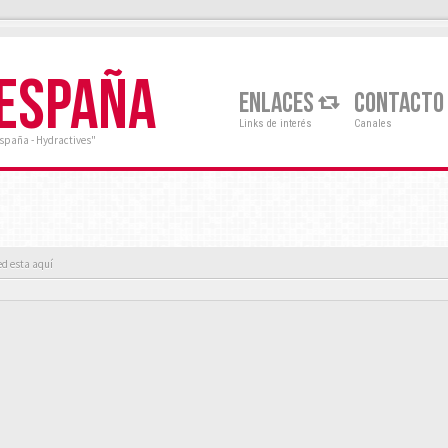
 ESPAÑA
ENLACES
CONTACTO
Links de interés
Canales
España - Hydractives"
ed esta aquí