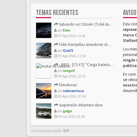
TEMAS RECIENTES
AVISO
Esta co
Salvando un Citroën C5 del desguace: Presentación y seguimiento
represe
por
Eren
marca C
07 Ago 2026, 21:42
Stellan
Fallo trampillas aireadores climatizador
Los mens
por
GsaC5
personal
07 Ago 2026, 11:24
ningún 
- INFO - [C5 X7]: "Carga batería o alimentación eléctri...
publica
por
iongolf
En caso 
03 Ago 2026, 12:33
ser reti
Elevalunas
nosotr
desarrol
por
celeventosa
02 Ago 2026, 07:26
suspensión delantera dura
por
galgo
29 Jul 2026, 21:28
Funcionando con phpBB -