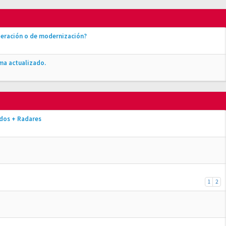
peración o de modernización?
ma actualizado.
dos + Radares
1
2