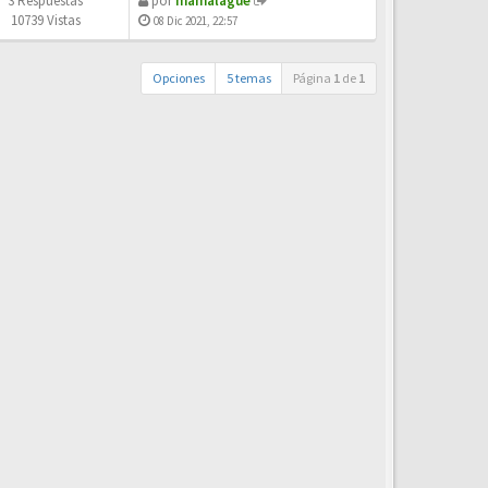
3 Respuestas
por
mamalague
10739 Vistas
08 Dic 2021, 22:57
Opciones
5 temas
Página
1
de
1