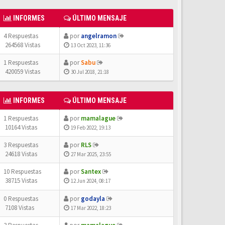
INFORMES
ÚLTIMO MENSAJE
4 Respuestas
por
angelramon
264568 Vistas
13 Oct 2023, 11:36
1 Respuestas
por
Sabu
420059 Vistas
30 Jul 2018, 21:18
INFORMES
ÚLTIMO MENSAJE
1 Respuestas
por
mamalague
10164 Vistas
19 Feb 2022, 19:13
3 Respuestas
por
RLS
24618 Vistas
27 Mar 2025, 23:55
10 Respuestas
por
Santex
38715 Vistas
12 Jun 2024, 08:17
0 Respuestas
por
godayla
7108 Vistas
17 Mar 2022, 18:23