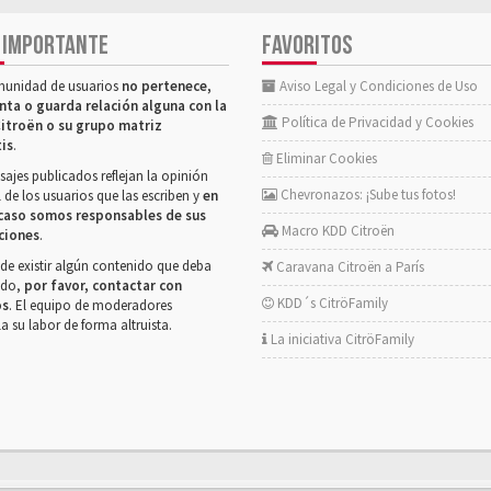
 IMPORTANTE
FAVORITOS
munidad de usuarios
no pertenece,
Aviso Legal y Condiciones de Uso
nta o guarda relación alguna con la
Política de Privacidad y Cookies
itroën o su grupo matriz
tis
.
Eliminar Cookies
ajes publicados reflejan la opinión
Chevronazos: ¡Sube tus fotos!
 de los usuarios que las escriben y
en
caso somos responsables de sus
Macro KDD Citroën
ciones
.
de existir algún contenido que deba
Caravana Citroën a París
rado,
por favor, contactar con
KDD´s CitröFamily
os
. El equipo de moderadores
la su labor de forma altruista.
La iniciativa CitröFamily