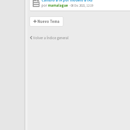
Cambio BTA por modelo BTA3
por
mamalague
-
08 Dic 2021, 12:19
Nuevo Tema
Volver a Índice general