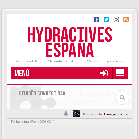
HYDRACTIVES
ESPAÑA
Comunidad oficial del Club Automovilístico "Club C5 España - Hydractives"
MENÚ
CITROËN CONNECT NAV
Bienvenido,
Anonymous
Fecha actual 09 Ago 2026, 06:11