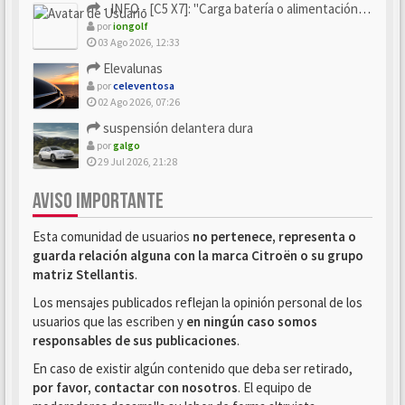
- INFO - [C5 X7]: "Carga batería o alimentación eléctri...
por
iongolf
03 Ago 2026, 12:33
Elevalunas
por
celeventosa
02 Ago 2026, 07:26
suspensión delantera dura
por
galgo
29 Jul 2026, 21:28
AVISO IMPORTANTE
Esta comunidad de usuarios
no pertenece, representa o
guarda relación alguna con la marca Citroën o su grupo
matriz Stellantis
.
Los mensajes publicados reflejan la opinión personal de los
usuarios que las escriben y
en ningún caso somos
responsables de sus publicaciones
.
En caso de existir algún contenido que deba ser retirado,
por favor, contactar con nosotros
. El equipo de