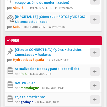
recuperación o de modernización?
por
Almartin
-
19 Feb 2022, 13:46
- In:
Preséntate.
[IMPORTANTE] ¿Cómo subir FOTOS y VÍDEOS?:
Sistema actualizado.
por
Sabu
-
30 Jul 2018, 21:17
- In:
Preséntate.
FORO
[Citroën CONNECT NAV] Qué es + Servicios
Conectados + Radares
por
Hydractives España
-
19 Feb 2022, 13:41
Actualizacion Mapas y pantalla tactil ds7
por
RLS
-
14 Mar 2025, 21:03
NAC en C5 X7
por
mamalague
-
01 Abr 2021, 19:43
caja telematica sos
por
godayla
-
17 Mar 2022, 18:23