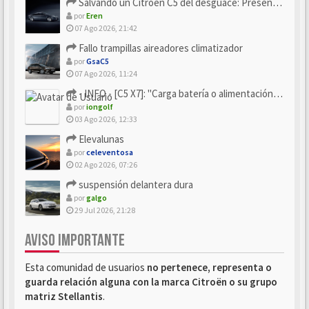
Salvando un Citroën C5 del desguace: Presentación y seguimiento
por
Eren
07 Ago 2026, 21:42
Fallo trampillas aireadores climatizador
por
GsaC5
07 Ago 2026, 11:24
- INFO - [C5 X7]: "Carga batería o alimentación eléctri...
por
iongolf
03 Ago 2026, 12:33
Elevalunas
por
celeventosa
02 Ago 2026, 07:26
suspensión delantera dura
por
galgo
29 Jul 2026, 21:28
AVISO IMPORTANTE
Esta comunidad de usuarios
no pertenece, representa o
guarda relación alguna con la marca Citroën o su grupo
matriz Stellantis
.