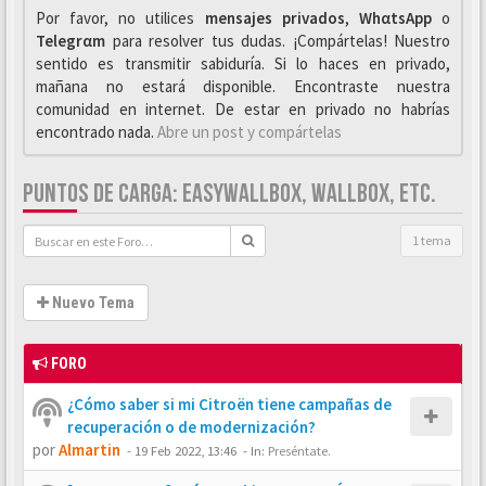
Por favor, no utilices
mensajes privados
,
WhαtsApp
o
Telegrαm
para resolver tus dudas. ¡Compártelas! Nuestro
sentido es transmitir sabiduría. Si lo haces en privado,
mañana no estará disponible. Encontraste nuestra
comunidad en internet. De estar en privado no habrías
encontrado nada.
Abre un post y compártelas
PUNTOS DE CARGA: EASYWALLBOX, WALLBOX, ETC.
1 tema
Nuevo Tema
FORO
¿Cómo saber si mi Citroën tiene campañas de
recuperación o de modernización?
por
Almartin
-
19 Feb 2022, 13:46
- In:
Preséntate.