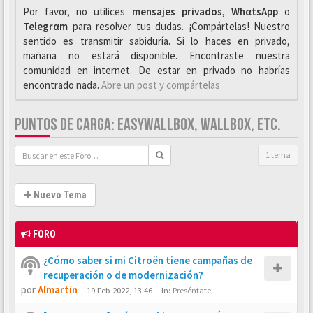
Por favor, no utilices
mensajes privados
,
WhαtsApp
o
Telegrαm
para resolver tus dudas. ¡Compártelas! Nuestro
sentido es transmitir sabiduría. Si lo haces en privado,
mañana no estará disponible. Encontraste nuestra
comunidad en internet. De estar en privado no habrías
encontrado nada.
Abre un post y compártelas
PUNTOS DE CARGA: EASYWALLBOX, WALLBOX, ETC.
1 tema
Nuevo Tema
FORO
¿Cómo saber si mi Citroën tiene campañas de
recuperación o de modernización?
por
Almartin
-
19 Feb 2022, 13:46
- In:
Preséntate.