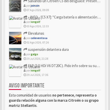
Salvando un Citroën C5 del desguace: Presentación y seguimiento
por
joinzin
07 Ago 2026, 09:09
- INFO - [C5 X7]: "Carga batería o alimentación eléctri...
por
iongolf
03 Ago 2026, 12:33
Elevalunas
por
celeventosa
02 Ago 2026, 07:26
suspensión delantera dura
por
galgo
29 Jul 2026, 21:28
FAP (3.0 HDi V6 DT20C). Pido info sobre su sustitución
por
iongolf
29 Jul 2026, 17:36
AVISO IMPORTANTE
Esta comunidad de usuarios
no pertenece, representa o
guarda relación alguna con la marca Citroën o su grupo
matriz Stellantis
.