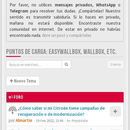
Por favor, no utilices
mensajes privados
,
WhαtsApp
o
Telegrαm
para resolver tus dudas. ¡Compártelas! Nuestro
sentido es transmitir sabiduría. Si lo haces en privado,
mañana no estará disponible. Encontraste nuestra
comunidad en internet. De estar en privado no habrías
encontrado nada.
Abre un post y compártelas
PUNTOS DE CARGA: EASYWALLBOX, WALLBOX, ETC.
1 tema
Nuevo Tema
FORO
¿Cómo saber si mi Citroën tiene campañas de
recuperación o de modernización?
por
Almartin
-
19 Feb 2022, 13:46
- In:
Preséntate.