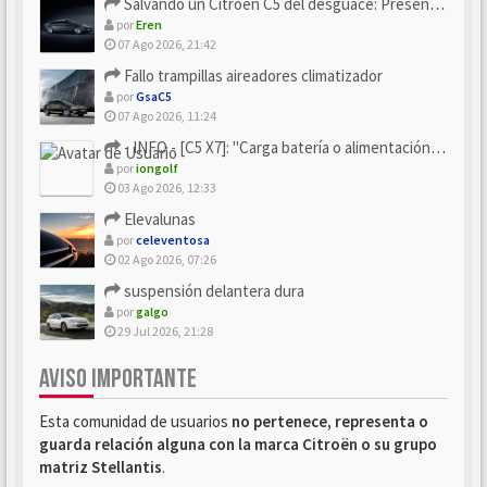
Salvando un Citroën C5 del desguace: Presentación y seguimiento
por
Eren
07 Ago 2026, 21:42
Fallo trampillas aireadores climatizador
por
GsaC5
07 Ago 2026, 11:24
- INFO - [C5 X7]: "Carga batería o alimentación eléctri...
por
iongolf
03 Ago 2026, 12:33
Elevalunas
por
celeventosa
02 Ago 2026, 07:26
suspensión delantera dura
por
galgo
29 Jul 2026, 21:28
AVISO IMPORTANTE
Esta comunidad de usuarios
no pertenece, representa o
guarda relación alguna con la marca Citroën o su grupo
matriz Stellantis
.