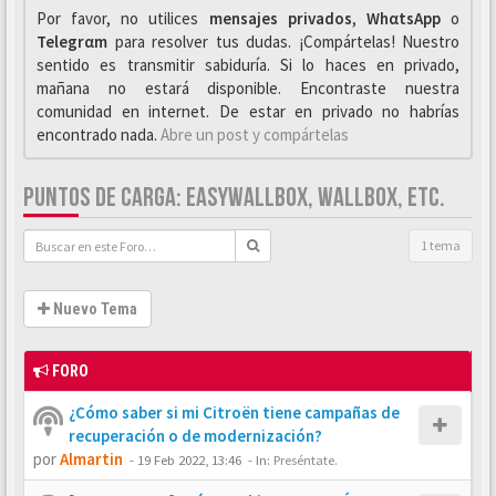
Por favor, no utilices
mensajes privados
,
WhαtsApp
o
Telegrαm
para resolver tus dudas. ¡Compártelas! Nuestro
sentido es transmitir sabiduría. Si lo haces en privado,
mañana no estará disponible. Encontraste nuestra
comunidad en internet. De estar en privado no habrías
encontrado nada.
Abre un post y compártelas
PUNTOS DE CARGA: EASYWALLBOX, WALLBOX, ETC.
1 tema
Nuevo Tema
FORO
¿Cómo saber si mi Citroën tiene campañas de
recuperación o de modernización?
por
Almartin
-
19 Feb 2022, 13:46
- In:
Preséntate.