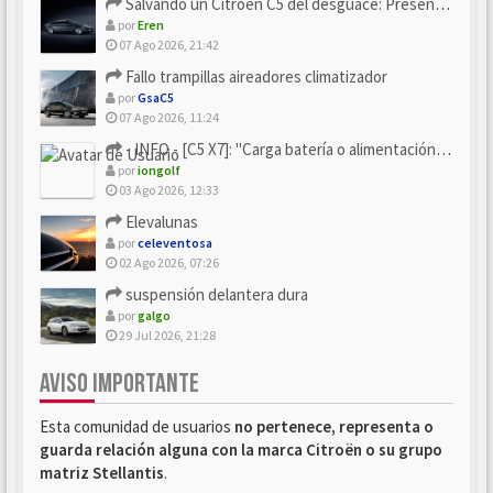
Salvando un Citroën C5 del desguace: Presentación y seguimiento
por
Eren
07 Ago 2026, 21:42
Fallo trampillas aireadores climatizador
por
GsaC5
07 Ago 2026, 11:24
- INFO - [C5 X7]: "Carga batería o alimentación eléctri...
por
iongolf
03 Ago 2026, 12:33
Elevalunas
por
celeventosa
02 Ago 2026, 07:26
suspensión delantera dura
por
galgo
29 Jul 2026, 21:28
AVISO IMPORTANTE
Esta comunidad de usuarios
no pertenece, representa o
guarda relación alguna con la marca Citroën o su grupo
matriz Stellantis
.