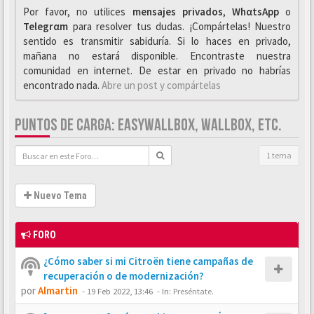
Por favor, no utilices
mensajes privados
,
WhαtsApp
o
Telegrαm
para resolver tus dudas. ¡Compártelas! Nuestro
sentido es transmitir sabiduría. Si lo haces en privado,
mañana no estará disponible. Encontraste nuestra
comunidad en internet. De estar en privado no habrías
encontrado nada.
Abre un post y compártelas
PUNTOS DE CARGA: EASYWALLBOX, WALLBOX, ETC.
1 tema
Nuevo Tema
FORO
¿Cómo saber si mi Citroën tiene campañas de
recuperación o de modernización?
por
Almartin
-
19 Feb 2022, 13:46
- In:
Preséntate.