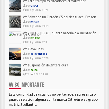
Fallo trampillas aireadores climatizador
por
GsaC5
07 Ago 2026, 11:24
Salvando un Citroën C5 del desguace: Presentación y seguimiento
por
joinzin
07 Ago 2026, 09:09
- INFO - [C5 X7]: "Carga batería o alimentación eléctri...
por
iongolf
03 Ago 2026, 12:33
Elevalunas
por
celeventosa
02 Ago 2026, 07:26
suspensión delantera dura
por
galgo
29 Jul 2026, 21:28
AVISO IMPORTANTE
Esta comunidad de usuarios
no pertenece, representa o
guarda relación alguna con la marca Citroën o su grupo
matriz Stellantis
.