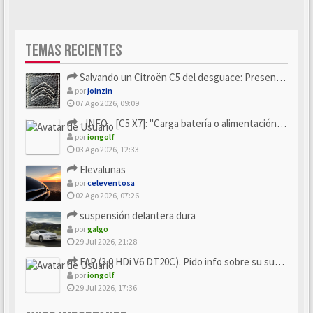
TEMAS RECIENTES
Salvando un Citroën C5 del desguace: Presentación y seguimiento
por
joinzin
07 Ago 2026, 09:09
- INFO - [C5 X7]: "Carga batería o alimentación eléctri...
por
iongolf
03 Ago 2026, 12:33
Elevalunas
por
celeventosa
02 Ago 2026, 07:26
suspensión delantera dura
por
galgo
29 Jul 2026, 21:28
FAP (3.0 HDi V6 DT20C). Pido info sobre su sustitución
por
iongolf
29 Jul 2026, 17:36