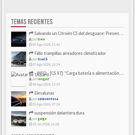
TEMAS RECIENTES
Salvando un Citroën C5 del desguace: Presentación y seguimiento
por
Eren
07 Ago 2026, 21:42
Fallo trampillas aireadores climatizador
por
GsaC5
07 Ago 2026, 11:24
- INFO - [C5 X7]: "Carga batería o alimentación eléctri...
por
iongolf
03 Ago 2026, 12:33
Elevalunas
por
celeventosa
02 Ago 2026, 07:26
suspensión delantera dura
por
galgo
29 Jul 2026, 21:28