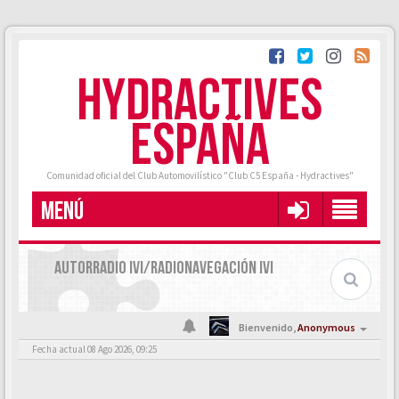
HYDRACTIVES
ESPAÑA
Comunidad oficial del Club Automovilístico "Club C5 España - Hydractives"
MENÚ
AUTORRADIO IVI/RADIONAVEGACIÓN IVI
Bienvenido,
Anonymous
Fecha actual 08 Ago 2026, 09:25