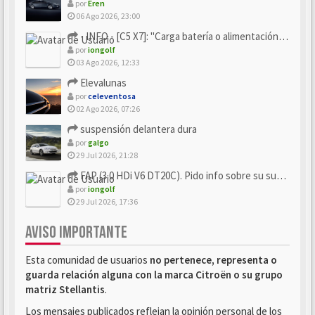
por
Eren
06 Ago 2026, 23:00
- INFO - [C5 X7]: "Carga batería o alimentación eléctri...
por
iongolf
03 Ago 2026, 12:33
Elevalunas
por
celeventosa
02 Ago 2026, 07:26
suspensión delantera dura
por
galgo
29 Jul 2026, 21:28
FAP (3.0 HDi V6 DT20C). Pido info sobre su sustitución
por
iongolf
29 Jul 2026, 17:36
AVISO IMPORTANTE
Esta comunidad de usuarios
no pertenece, representa o
guarda relación alguna con la marca Citroën o su grupo
matriz Stellantis
.
Los mensajes publicados reflejan la opinión personal de los