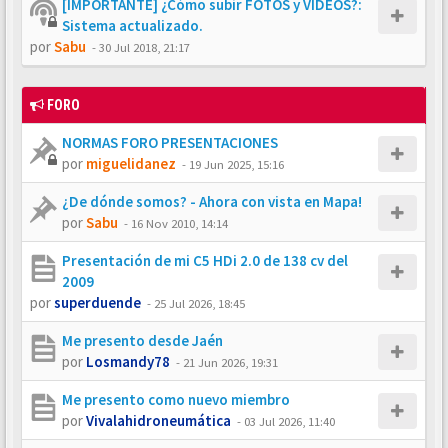
[IMPORTANTE] ¿Cómo subir FOTOS y VÍDEOS?:
Sistema actualizado.
por
Sabu
-
30 Jul 2018, 21:17
FORO
NORMAS FORO PRESENTACIONES
por
miguelidanez
-
19 Jun 2025, 15:16
¿De dónde somos? - Ahora con vista en Mapa!
por
Sabu
-
16 Nov 2010, 14:14
Presentación de mi C5 HDi 2.0 de 138 cv del
2009
por
superduende
-
25 Jul 2026, 18:45
Me presento desde Jaén
por
Losmandy78
-
21 Jun 2026, 19:31
Me presento como nuevo miembro
por
Vivalahidroneumática
-
03 Jul 2026, 11:40