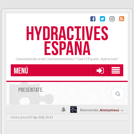
HYDRACTIVES
ESPAÑA
Comunidad oficial del Club Automovilístico "Club C5 España - Hydractives"
MENÚ
PRESÉNTATE.
Bienvenido,
Anonymous
Fecha actual 07 Ago 2026, 05:43