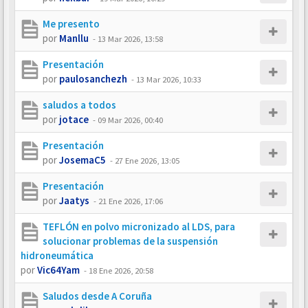
Me presento
por
Manllu
-
13 Mar 2026, 13:58
Presentación
por
paulosanchezh
-
13 Mar 2026, 10:33
saludos a todos
por
jotace
-
09 Mar 2026, 00:40
Presentación
por
JosemaC5
-
27 Ene 2026, 13:05
Presentación
por
Jaatys
-
21 Ene 2026, 17:06
TEFLÓN en polvo micronizado al LDS, para
solucionar problemas de la suspensión
hidroneumática
por
Vic64Yam
-
18 Ene 2026, 20:58
Saludos desde A Coruña