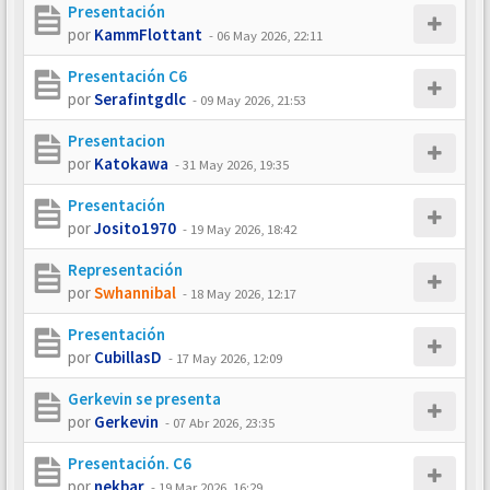
Presentación
por
KammFlottant
-
06 May 2026, 22:11
Presentación C6
por
Serafintgdlc
-
09 May 2026, 21:53
Presentacion
por
Katokawa
-
31 May 2026, 19:35
Presentación
por
Josito1970
-
19 May 2026, 18:42
Representación
por
Swhannibal
-
18 May 2026, 12:17
Presentación
por
CubillasD
-
17 May 2026, 12:09
Gerkevin se presenta
por
Gerkevin
-
07 Abr 2026, 23:35
Presentación. C6
por
nekbar
-
19 Mar 2026, 16:29