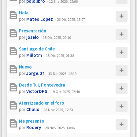
por
pololibro
-
12 Ene 2026, 22:06
Hola
por
Mateo Lopez
-
26 Dic 2025, 15:07
Presentación
por
joselo
-
15 Dic 2025, 09:10
Santiago de Chile
por
Miilotm
-
15 Dic 2025, 01:38
Nuevo
por
Jorge.07
-
13 Dic 2025, 12:19
Desde Tui, Pontevedra
por
VictorDPS
-
19 Oct 2025, 07:40
Aterrizando en el foro
por
Chollo
-
28 Nov 2025, 12:53
Me presento.
por
Rodery
-
28 Nov 2025, 13:46