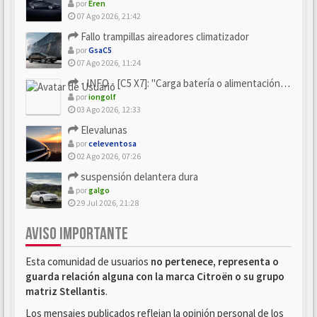
por
Eren
07 Ago 2026, 21:42
Fallo trampillas aireadores climatizador
por
GsaC5
07 Ago 2026, 11:24
- INFO - [C5 X7]: "Carga batería o alimentación eléctri...
por
iongolf
03 Ago 2026, 12:33
Elevalunas
por
celeventosa
02 Ago 2026, 07:26
suspensión delantera dura
por
galgo
29 Jul 2026, 21:28
AVISO IMPORTANTE
Esta comunidad de usuarios
no pertenece, representa o
guarda relación alguna con la marca Citroën o su grupo
matriz Stellantis
.
Los mensajes publicados reflejan la opinión personal de los