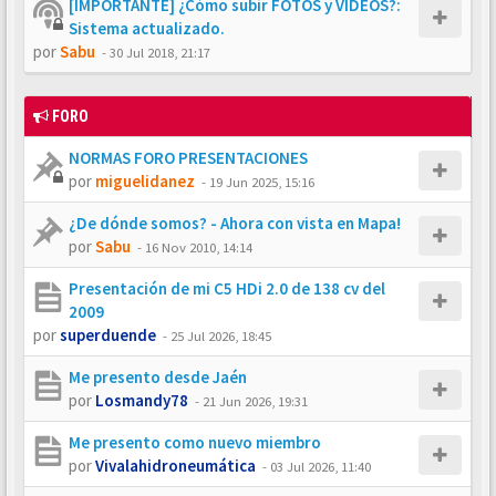
[IMPORTANTE] ¿Cómo subir FOTOS y VÍDEOS?:
Sistema actualizado.
por
Sabu
-
30 Jul 2018, 21:17
FORO
NORMAS FORO PRESENTACIONES
por
miguelidanez
-
19 Jun 2025, 15:16
¿De dónde somos? - Ahora con vista en Mapa!
por
Sabu
-
16 Nov 2010, 14:14
Presentación de mi C5 HDi 2.0 de 138 cv del
2009
por
superduende
-
25 Jul 2026, 18:45
Me presento desde Jaén
por
Losmandy78
-
21 Jun 2026, 19:31
Me presento como nuevo miembro
por
Vivalahidroneumática
-
03 Jul 2026, 11:40