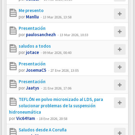
Me presento
por
Manllu
-
13 Mar 2026, 13:58
Presentación
por
paulosanchezh
-
13 Mar 2026, 10:33
saludos a todos
por
jotace
-
09 Mar 2026, 00:40
Presentación
por
JosemaC5
-
27 Ene 2026, 13:05
Presentación
por
Jaatys
-
21 Ene 2026, 17:06
TEFLÓN en polvo micronizado al LDS, para
solucionar problemas de la suspensión
hidroneumática
por
Vic64Yam
-
18 Ene 2026, 20:58
Saludos desde A Coruña