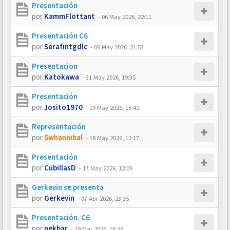
Presentación
por
KammFlottant
-
06 May 2026, 22:11
Presentación C6
por
Serafintgdlc
-
09 May 2026, 21:53
Presentacion
por
Katokawa
-
31 May 2026, 19:35
Presentación
por
Josito1970
-
19 May 2026, 18:42
Representación
por
Swhannibal
-
18 May 2026, 12:17
Presentación
por
CubillasD
-
17 May 2026, 12:09
Gerkevin se presenta
por
Gerkevin
-
07 Abr 2026, 23:35
Presentación. C6
por
nekbar
-
19 Mar 2026, 16:29