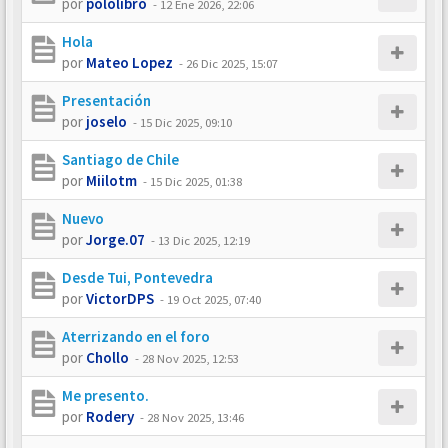
por
pololibro
-
12 Ene 2026, 22:06
Hola
por
Mateo Lopez
-
26 Dic 2025, 15:07
Presentación
por
joselo
-
15 Dic 2025, 09:10
Santiago de Chile
por
Miilotm
-
15 Dic 2025, 01:38
Nuevo
por
Jorge.07
-
13 Dic 2025, 12:19
Desde Tui, Pontevedra
por
VictorDPS
-
19 Oct 2025, 07:40
Aterrizando en el foro
por
Chollo
-
28 Nov 2025, 12:53
Me presento.
por
Rodery
-
28 Nov 2025, 13:46