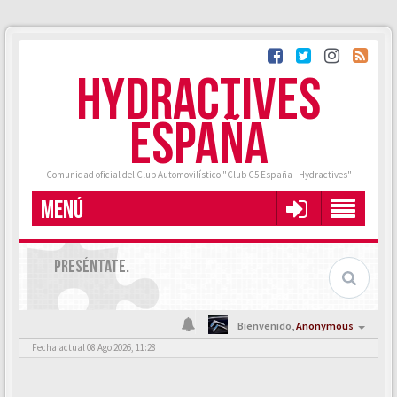
HYDRACTIVES
ESPAÑA
Comunidad oficial del Club Automovilístico "Club C5 España - Hydractives"
MENÚ
PRESÉNTATE.
Bienvenido,
Anonymous
Fecha actual 08 Ago 2026, 11:28