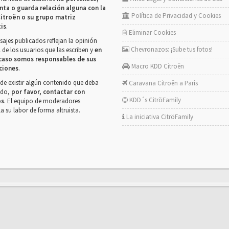
nta o guarda relación alguna con la
Política de Privacidad y Cookies
itroën o su grupo matriz
tis
.
Eliminar Cookies
ajes publicados reflejan la opinión
Chevronazos: ¡Sube tus fotos!
 de los usuarios que las escriben y
en
caso somos responsables de sus
Macro KDD Citroën
ciones
.
de existir algún contenido que deba
Caravana Citroën a París
rado,
por favor, contactar con
KDD´s CitröFamily
os
. El equipo de moderadores
la su labor de forma altruista.
La iniciativa CitröFamily