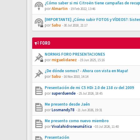
¿Cómo saber si mi Citroën tiene campañas de recu
por
Almartin
-
19 Feb 2022, 13:46
[IMPORTANTE] ¿Cómo subir FOTOS y VÍDEOS?: Siste
por
Sabu
-
30 Jul 2018, 21:17
FORO
NORMAS FORO PRESENTACIONES
por
miguelidanez
-
19 Jun 2025, 15:16
¿De dónde somos? - Ahora con vista en Mapa!
por
Sabu
-
16 Nov 2010, 14:14
Presentación de mi C5 HDi 2.0 de 138 cv del 2009
por
superduende
-
25 Jul 2026, 18:45
Me presento desde Jaén
por
Losmandy78
-
21 Jun 2026, 19:31
Me presento como nuevo miembro
por
Vivalahidroneumática
-
03 Jul 2026, 11:40
Presentación