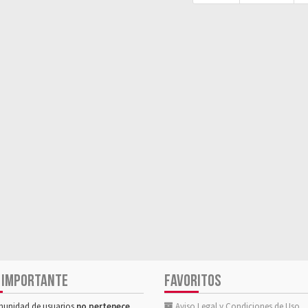
 IMPORTANTE
FAVORITOS
munidad de usuarios
no pertenece,
Aviso Legal y Condiciones de Uso