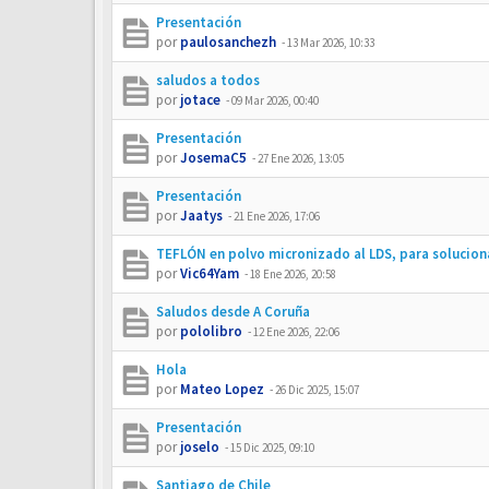
Presentación
por
paulosanchezh
-
13 Mar 2026, 10:33
saludos a todos
por
jotace
-
09 Mar 2026, 00:40
Presentación
por
JosemaC5
-
27 Ene 2026, 13:05
Presentación
por
Jaatys
-
21 Ene 2026, 17:06
TEFLÓN en polvo micronizado al LDS, para solucio
por
Vic64Yam
-
18 Ene 2026, 20:58
Saludos desde A Coruña
por
pololibro
-
12 Ene 2026, 22:06
Hola
por
Mateo Lopez
-
26 Dic 2025, 15:07
Presentación
por
joselo
-
15 Dic 2025, 09:10
Santiago de Chile