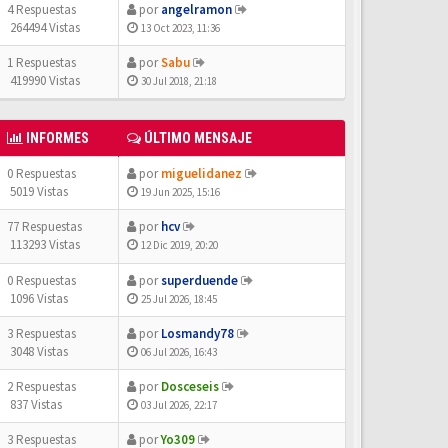
4 Respuestas
por
angelramon
264494 Vistas
13 Oct 2023, 11:36
1 Respuestas
por
Sabu
419990 Vistas
30 Jul 2018, 21:18
INFORMES
ÚLTIMO MENSAJE
0 Respuestas
por
miguelidanez
5019 Vistas
19 Jun 2025, 15:16
77 Respuestas
por
hcv
113293 Vistas
12 Dic 2019, 20:20
0 Respuestas
por
superduende
1096 Vistas
25 Jul 2026, 18:45
3 Respuestas
por
Losmandy78
3048 Vistas
06 Jul 2026, 16:43
2 Respuestas
por
Dosceseis
837 Vistas
03 Jul 2026, 22:17
3 Respuestas
por
Yo309