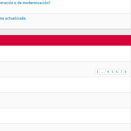
peración o de modernización?
ma actualizado.
1
…
4
5
6
7
8