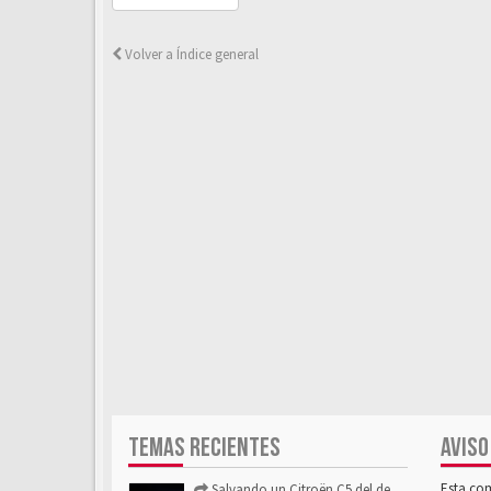
Volver a Índice general
TEMAS RECIENTES
AVISO
Esta co
Salvando un Citroën C5 del desguace: Presentación y seguimiento