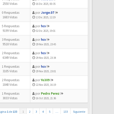
2550 Vistas
16 Dic 2025, 00:35
0 Respuestas
por
Jorge.07
1683 Vistas
13 Dic 2025, 12:19
5 Respuestas
por
hcv
9199 Vistas
02 Dic 2025, 19:01
3 Respuestas
por
hcv
9518 Vistas
29 Nov 2025, 23:45
2 Respuestas
por
hcv
6349 Vistas
29 Nov 2025, 23:34
1 Respuestas
por
hcv
3105 Vistas
29 Nov 2025, 23:01
2 Respuestas
por
Yo309
1840 Vistas
22 Nov 2025, 16:19
1 Respuestas
por
Pedro Perez
3033 Vistas
16 Oct 2025, 21:36
ágina
1
de
133
1
2
3
4
5
…
133
Siguiente