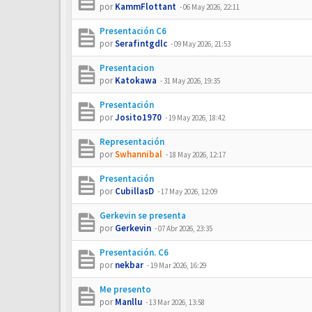
por
KammFlottant
-
06 May 2026, 22:11
Presentación C6
por
Serafintgdlc
-
09 May 2026, 21:53
Presentacion
por
Katokawa
-
31 May 2026, 19:35
Presentación
por
Josito1970
-
19 May 2026, 18:42
Representación
por
Swhannibal
-
18 May 2026, 12:17
Presentación
por
CubillasD
-
17 May 2026, 12:09
Gerkevin se presenta
por
Gerkevin
-
07 Abr 2026, 23:35
Presentación. C6
por
nekbar
-
19 Mar 2026, 16:29
Me presento
por
Manllu
-
13 Mar 2026, 13:58