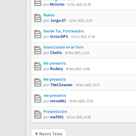
por
Miilotm
-
15 Dic 2025, 01:38
Nuevo
por
Jorge.07
-
13 Dic 2025, 12:19
Desde Tui, Pontevedra
por
VictorDPS
-
19 Oct 2025, 07:40
Aterrizando en el foro
por
Chollo
-
28 Nov 2025, 12:53
Me presento.
por
Rodery
-
28 Nov 2025, 13:46
Me presento
por
TheC5owner
-
29 Nov 2025, 15:57
me presento
por
mosu661
-
19 Nov 2025, 23:10
Presentacion
por
maf001
-
16 Oct 2025, 15:29
Nuevo Tema