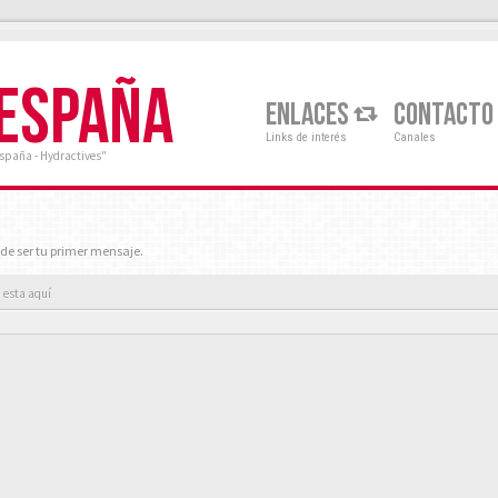
 ESPAÑA
ENLACES
CONTACTO
Links de interés
Canales
España - Hydractives"
de ser tu primer mensaje.
 esta aquí