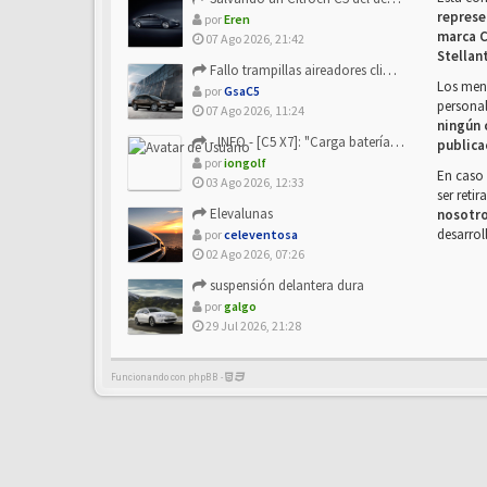
represe
por
Eren
marca C
07 Ago 2026, 21:42
Stellan
Fallo trampillas aireadores climatizador
Los mens
por
GsaC5
personal
07 Ago 2026, 11:24
ningún 
- INFO - [C5 X7]: "Carga batería o alimentación eléctri...
publica
por
iongolf
En caso 
03 Ago 2026, 12:33
ser reti
Elevalunas
nosotr
desarrol
por
celeventosa
02 Ago 2026, 07:26
suspensión delantera dura
por
galgo
29 Jul 2026, 21:28
Funcionando con phpBB -