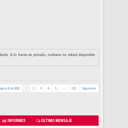
iduría. Si lo haces en privado, mañana no estará disponible.
ágina
1
de
133
1
2
3
4
5
…
133
Siguiente
INFORMES
ÚLTIMO MENSAJE