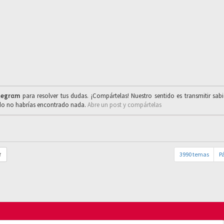
legrαm
para resolver tus dudas. ¡Compártelas! Nuestro sentido es transmitir sab
ado no habrías encontrado nada.
Abre un post y compártelas
3990 temas
P
r