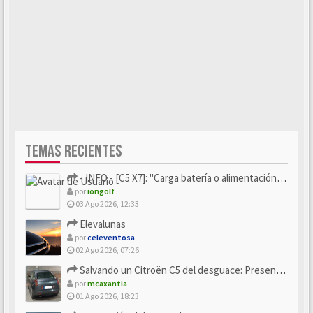
TEMAS RECIENTES
- INFO - [C5 X7]: "Carga batería o alimentación eléctri...
por
iongolf
03 Ago 2026, 12:33
Elevalunas
por
celeventosa
02 Ago 2026, 07:26
Salvando un Citroën C5 del desguace: Presentación y seguimiento
por
mcaxantia
01 Ago 2026, 18:23