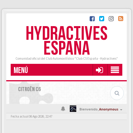
HYDRACTIVES
ESPAÑA
Comunidad oficial del Club Automovilístico "Club C5 España - Hydractives"
MENÚ
CITROËN C6
Bienvenido,
Anonymous
Fecha actual 06 Ago 2026, 22:47