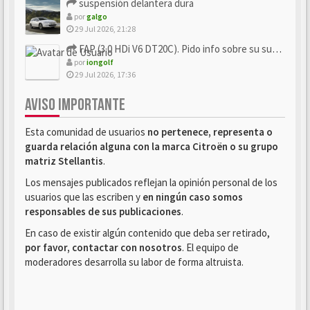
suspensión delantera dura
por
galgo
29 Jul 2026, 21:28
FAP (3.0 HDi V6 DT20C). Pido info sobre su sustitución
por
iongolf
29 Jul 2026, 17:36
AVISO IMPORTANTE
Esta comunidad de usuarios
no pertenece, representa o
guarda relación alguna con la marca Citroën o su grupo
matriz Stellantis
.
Los mensajes publicados reflejan la opinión personal de los
usuarios que las escriben y
en ningún caso somos
responsables de sus publicaciones
.
En caso de existir algún contenido que deba ser retirado,
por favor, contactar con nosotros
. El equipo de
moderadores desarrolla su labor de forma altruista.