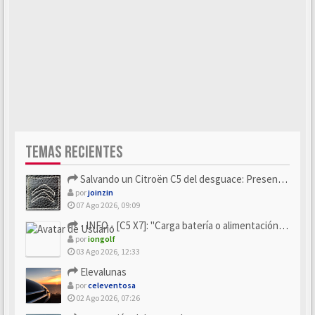
TEMAS RECIENTES
Salvando un Citroën C5 del desguace: Presentación y seguimiento
por
joinzin
07 Ago 2026, 09:09
- INFO - [C5 X7]: "Carga batería o alimentación eléctri...
por
iongolf
03 Ago 2026, 12:33
Elevalunas
por
celeventosa
02 Ago 2026, 07:26