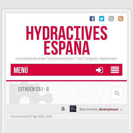
HYDRACTIVES
ESPAÑA
Comunidad oficial del Club Automovilístico "Club C5 España - Hydractives"
MENÚ
CITROËN C5 I - II
Bienvenido,
Anonymous
Fecha actual 07 Ago 2026, 10:07