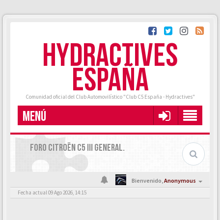
HYDRACTIVES
ESPAÑA
Comunidad oficial del Club Automovilístico "Club C5 España - Hydractives"
MENÚ
FORO CITROËN C5 III GENERAL.
Bienvenido,
Anonymous
Fecha actual 09 Ago 2026, 14:15