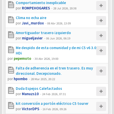
Comportamiento inexplicable
por
ROMPEHOGARES
-
28 Jul 2026, 20:38
Clima no echa aire
por
Javi_murdox
-
08 Abr 2026, 13:09
Amortiguador trasero izquierdo
por
migueljavier
-
06 Jun 2026, 06:19
Me despido de esta comunidad y de mi C5 v6 3.0
HDi
por
pepemoto
-
30 Abr 2026, 19:00
Falta de adherencia en el tren trasero. Es muy
direccional. Decepcionado.
por
hpombo
-
28 Mar 2025, 20:22
Duda Espejos Calefactados
por
Manuzs10
-
24 Feb 2026, 07:31
kit conversión a portón eléctrico C5 tourer
por
VictorDPS
-
16 Feb 2026, 09:26