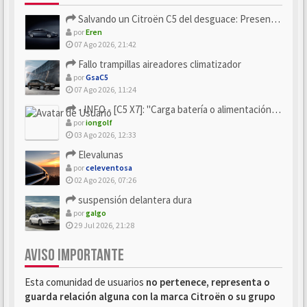
Salvando un Citroën C5 del desguace: Presentación y seguimiento
por
Eren
07 Ago 2026, 21:42
Fallo trampillas aireadores climatizador
por
GsaC5
07 Ago 2026, 11:24
- INFO - [C5 X7]: "Carga batería o alimentación eléctri...
por
iongolf
03 Ago 2026, 12:33
Elevalunas
por
celeventosa
02 Ago 2026, 07:26
suspensión delantera dura
por
galgo
29 Jul 2026, 21:28
AVISO IMPORTANTE
Esta comunidad de usuarios
no pertenece, representa o
guarda relación alguna con la marca Citroën o su grupo