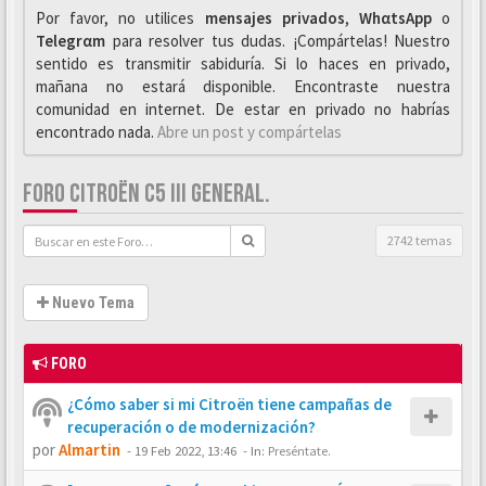
Por favor, no utilices
mensajes privados
,
WhαtsApp
o
Telegrαm
para resolver tus dudas. ¡Compártelas! Nuestro
sentido es transmitir sabiduría. Si lo haces en privado,
mañana no estará disponible. Encontraste nuestra
comunidad en internet. De estar en privado no habrías
encontrado nada.
Abre un post y compártelas
FORO CITROËN C5 III GENERAL.
2742 temas
Nuevo Tema
FORO
¿Cómo saber si mi Citroën tiene campañas de
recuperación o de modernización?
por
Almartin
-
19 Feb 2022, 13:46
- In:
Preséntate.