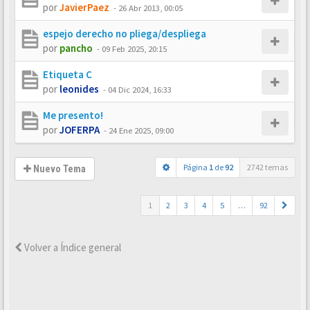
por
JavierPaez
-
26 Abr 2013, 00:05
espejo derecho no pliega/despliega
por
pancho
-
09 Feb 2025, 20:15
Etiqueta C
por
leonides
-
04 Dic 2024, 16:33
Me presento!
por
JOFERPA
-
24 Ene 2025, 09:00
Página
1
de
92
2742 temas
Nuevo Tema
1
2
3
4
5
…
92
Volver a Índice general