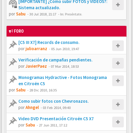
[IMPORTANTE] ¿Cómo subir FOTOS y VÍDEOS?:
Sistema actualizado.
por
Sabu
-
30 Jul 2018, 21:17
- In:
Preséntate.
FORO
[C5 III X7] Records de consumo.
por
julioarranz
-
05 Jun 2010, 19:47
Verificación de campañas pendientes.
por
JavierPaez
-
07 Mar 2014, 18:53
Monogramas Hydractive - Fotos Monograma
en Citroën C5
por
Sabu
-
28 Dic 2010, 16:35
Como subir fotos con Chevronazos.
por
Ahngel
-
03 Feb 2014, 09:40
Video DVD Presentación Citroën C5 X7
por
Sabu
-
27 Jun 2011, 17:12