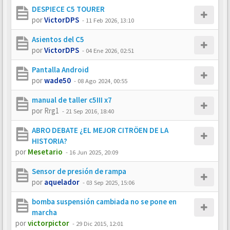
DESPIECE C5 TOURER
por
VictorDPS
-
11 Feb 2026, 13:10
Asientos del C5
por
VictorDPS
-
04 Ene 2026, 02:51
Pantalla Android
por
wade50
-
08 Ago 2024, 00:55
manual de taller c5III x7
por
Rrg1
-
21 Sep 2016, 18:40
ABRO DEBATE ¿EL MEJOR CITRÖEN DE LA
HISTORIA?
por
Mesetario
-
16 Jun 2025, 20:09
Sensor de presión de rampa
por
aquelador
-
03 Sep 2025, 15:06
bomba suspensión cambiada no se pone en
marcha
por
victorpictor
-
29 Dic 2015, 12:01