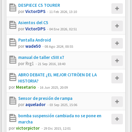
DESPIECE C5 TOURER
por
VictorDPS
-
11 Feb 2026, 13:10
Asientos del C5
por
VictorDPS
-
04 Ene 2026, 02:51
Pantalla Android
por
wade50
-
08 Ago 2024, 00:55
manual de taller c5III x7
por
Rrg1
-
21 Sep 2016, 18:40
ABRO DEBATE ¿EL MEJOR CITRÖEN DE LA
HISTORIA?
por
Mesetario
-
16 Jun 2025, 20:09
Sensor de presión de rampa
por
aquelador
-
03 Sep 2025, 15:06
bomba suspensión cambiada no se pone en
marcha
por
victorpictor
-
29 Dic 2015, 12:01