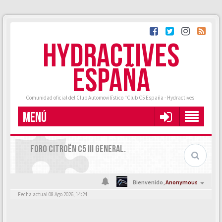
HYDRACTIVES
ESPAÑA
Comunidad oficial del Club Automovilístico "Club C5 España - Hydractives"
MENÚ
FORO CITROËN C5 III GENERAL.
Bienvenido,
Anonymous
Fecha actual 08 Ago 2026, 14:24