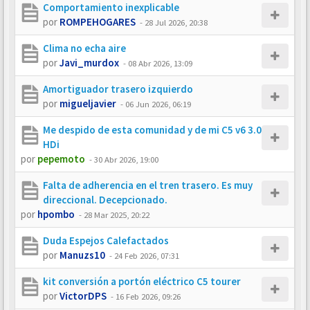
Comportamiento inexplicable
por
ROMPEHOGARES
-
28 Jul 2026, 20:38
Clima no echa aire
por
Javi_murdox
-
08 Abr 2026, 13:09
Amortiguador trasero izquierdo
por
migueljavier
-
06 Jun 2026, 06:19
Me despido de esta comunidad y de mi C5 v6 3.0
HDi
por
pepemoto
-
30 Abr 2026, 19:00
Falta de adherencia en el tren trasero. Es muy
direccional. Decepcionado.
por
hpombo
-
28 Mar 2025, 20:22
Duda Espejos Calefactados
por
Manuzs10
-
24 Feb 2026, 07:31
kit conversión a portón eléctrico C5 tourer
por
VictorDPS
-
16 Feb 2026, 09:26