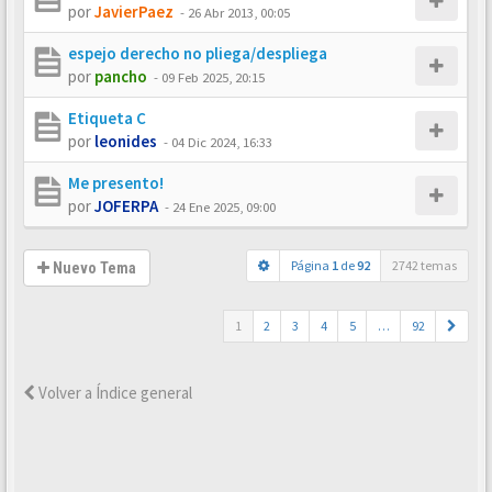
por
JavierPaez
-
26 Abr 2013, 00:05
espejo derecho no pliega/despliega
por
pancho
-
09 Feb 2025, 20:15
Etiqueta C
por
leonides
-
04 Dic 2024, 16:33
Me presento!
por
JOFERPA
-
24 Ene 2025, 09:00
Página
1
de
92
2742 temas
Nuevo Tema
1
2
3
4
5
…
92
Volver a Índice general