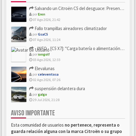
Salvando un Citroën C5 del desguace: Presentación y seguimiento
por
Eren
07 Ago 2026, 21:42
Fallo trampillas aireadores climatizador
por
GsaC5
07 Ago 2026, 11:24
- INFO - [C5 X7]: "Carga batería o alimentación eléctri...
por
iongolf
03 Ago 2026, 12:33
Elevalunas
por
celeventosa
02 Ago 2026, 07:26
suspensión delantera dura
por
galgo
29 Jul 2026, 21:28
AVISO IMPORTANTE
Esta comunidad de usuarios
no pertenece, representa o
guarda relación alguna con la marca Citroën o su grupo