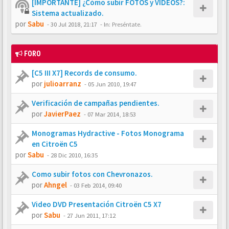
[IMPORTANTE] ¿Cómo subir FOTOS y VÍDEOS?:
Sistema actualizado.
por
Sabu
-
30 Jul 2018, 21:17
- In:
Preséntate.
FORO
[C5 III X7] Records de consumo.
por
julioarranz
-
05 Jun 2010, 19:47
Verificación de campañas pendientes.
por
JavierPaez
-
07 Mar 2014, 18:53
Monogramas Hydractive - Fotos Monograma
en Citroën C5
por
Sabu
-
28 Dic 2010, 16:35
Como subir fotos con Chevronazos.
por
Ahngel
-
03 Feb 2014, 09:40
Video DVD Presentación Citroën C5 X7
por
Sabu
-
27 Jun 2011, 17:12