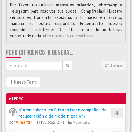
Por favor, no utilices
mensajes privados
,
WhαtsApp
o
Telegrαm
para resolver tus dudas. ¡Compártelas! Nuestro
sentido es transmitir sabiduría. Si lo haces en privado,
mañana no estará disponible. Encontraste nuestra
comunidad en internet. De estar en privado no habrías
encontrado nada.
Abre un post y compártelas
FORO CITROËN C5 III GENERAL.
2742 temas
Nuevo Tema
FORO
¿Cómo saber si mi Citroën tiene campañas de
recuperación o de modernización?
por
Almartin
-
19 Feb 2022, 13:46
- In:
Preséntate.