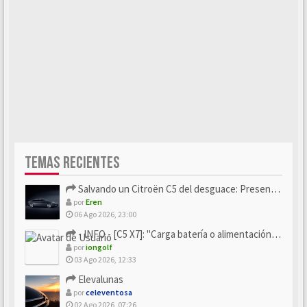
TEMAS RECIENTES
Salvando un Citroën C5 del desguace: Presentación y seguimiento
por
Eren
06 Ago 2026, 23:00
- INFO - [C5 X7]: "Carga batería o alimentación eléctri...
por
iongolf
03 Ago 2026, 12:33
Elevalunas
por
celeventosa
02 Ago 2026, 07:26