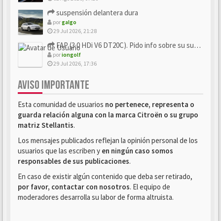
suspensión delantera dura
por
galgo
29 Jul 2026, 21:28
FAP (3.0 HDi V6 DT20C). Pido info sobre su sustitución
por
iongolf
29 Jul 2026, 17:36
AVISO IMPORTANTE
Esta comunidad de usuarios
no pertenece, representa o
guarda relación alguna con la marca Citroën o su grupo
matriz Stellantis
.
Los mensajes publicados reflejan la opinión personal de los
usuarios que las escriben y
en ningún caso somos
responsables de sus publicaciones
.
En caso de existir algún contenido que deba ser retirado,
por favor, contactar con nosotros
. El equipo de
moderadores desarrolla su labor de forma altruista.