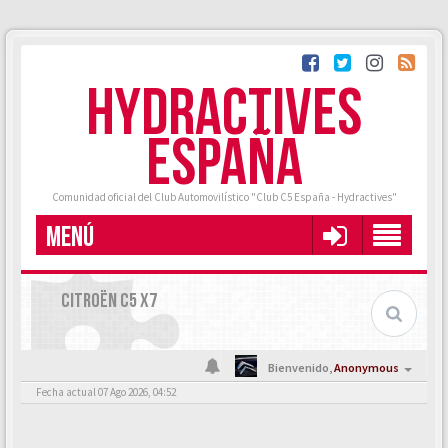
HYDRACTIVES
ESPAÑA
Comunidad oficial del Club Automovilístico "Club C5 España - Hydractives"
MENÚ
CITROËN C5 X7
Bienvenido,
Anonymous
Fecha actual 07 Ago 2026, 04:52