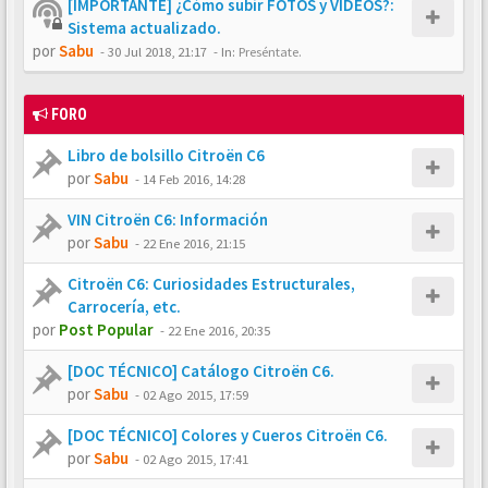
[IMPORTANTE] ¿Cómo subir FOTOS y VÍDEOS?:
Sistema actualizado.
por
Sabu
-
30 Jul 2018, 21:17
- In:
Preséntate.
FORO
Libro de bolsillo Citroën C6
por
Sabu
-
14 Feb 2016, 14:28
VIN Citroën C6: Información
por
Sabu
-
22 Ene 2016, 21:15
Citroën C6: Curiosidades Estructurales,
Carrocería, etc.
por
Post Popular
-
22 Ene 2016, 20:35
[DOC TÉCNICO] Catálogo Citroën C6.
por
Sabu
-
02 Ago 2015, 17:59
[DOC TÉCNICO] Colores y Cueros Citroën C6.
por
Sabu
-
02 Ago 2015, 17:41