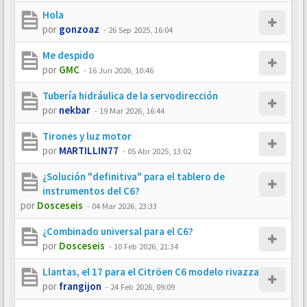
Hola
por
gonzoaz
-
26 Sep 2025, 16:04
Me despido
por
GMC
-
16 Jun 2026, 10:46
Tubería hidráulica de la servodirección
por
nekbar
-
19 Mar 2026, 16:44
Tirones y luz motor
por
MARTILLIN77
-
05 Abr 2025, 13:02
¿Solución "definitiva" para el tablero de
instrumentos del C6?
por
Dosceseis
-
04 Mar 2026, 23:33
¿Combinado universal para el C6?
por
Dosceseis
-
10 Feb 2026, 21:34
Llantas, el 17 para el Citröen C6 modelo rivazza
por
frangijon
-
24 Feb 2026, 09:09