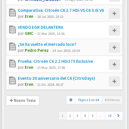
Comparativa: Citroën C6 2.7 HDi VS C6 3.0i V6
por
Eren
-
18 Jul 2025, 23:13
VENDO EGR DELANTERA
por
GMC
-
31 Mar 2025, 13:56
¿Se ha vuelto el mercado loco?
por
Pedro Perez
-
14 Jun 2025, 10:14
Prueba: Citroën C6 2.2 HDi173 Exclusive
por
Eren
-
15 May 2025, 17:06
Evento 20 aniversario del C6 (CitroDays)
por
Eren
-
11 Dic 2024, 00:27
Página
1
de
14
410 temas
Nuevo Tema
1
2
3
4
5
…
14