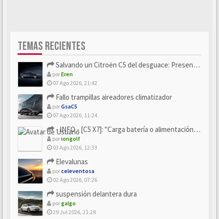
TEMAS RECIENTES
Salvando un Citroën C5 del desguace: Presentación y seguimiento
por
Eren
07 Ago 2026, 21:42
Fallo trampillas aireadores climatizador
por
GsaC5
07 Ago 2026, 11:24
- INFO - [C5 X7]: "Carga batería o alimentación eléctri...
por
iongolf
03 Ago 2026, 12:33
Elevalunas
por
celeventosa
02 Ago 2026, 07:26
suspensión delantera dura
por
galgo
29 Jul 2026, 21:28