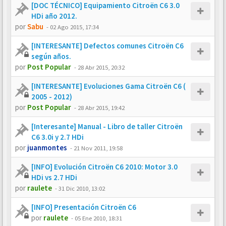
[DOC TÉCNICO] Equipamiento Citroën C6 3.0
HDi año 2012.
por
Sabu
-
02 Ago 2015, 17:34
[INTERESANTE] Defectos comunes Citroën C6
según años.
por
Post Popular
-
28 Abr 2015, 20:32
[INTERESANTE] Evoluciones Gama Citroën C6 (
2005 - 2012)
por
Post Popular
-
28 Abr 2015, 19:42
[Interesante] Manual - Libro de taller Citroën
C6 3.0i y 2.7 HDi
por
juanmontes
-
21 Nov 2011, 19:58
[INFO] Evolución Citroën C6 2010: Motor 3.0
HDi vs 2.7 HDi
por
raulete
-
31 Dic 2010, 13:02
[INFO] Presentación Citroën C6
por
raulete
-
05 Ene 2010, 18:31