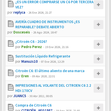
¿ES UN ERROR COMPRARSE UN C6 POR TERCERA
VEZ?
por
replyca
-
26 Ene 2026, 21:27
AVERÍA CUADRO DE INSTRUMENTOS ¿ES
REPARABLE? DEBATE ABIERTO
por
Dosceseis
-
26 Ago 2024, 18:47
¿Citroën C6 - 2026?
por
Pedro Perez
-
19 Ene 2026, 21:16
Sustitución Líquido Refrigerante
por
Manuzs10
-
07 Ene 2026, 12:29
Citroën C6: El último aliento de una marca
por
Eren
-
09 Abr 2020, 22:31
IMPRESIONES AL VOLANTE DEL CITROEN C6 2.2
HDi 170CV
por
JUANC5
-
30 Abr 2011, 00:05
Compra de Citroën C6
por
CITROËN_AEG1987
-
19 Ago 2025, 21:40