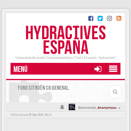
HYDRACTIVES
ESPAÑA
Comunidad oficial del Club Automovilístico "Club C5 España - Hydractives"
MENÚ
FORO CITROËN C6 GENERAL.
Bienvenido,
Anonymous
Fecha actual 08 Ago 2026, 04:13