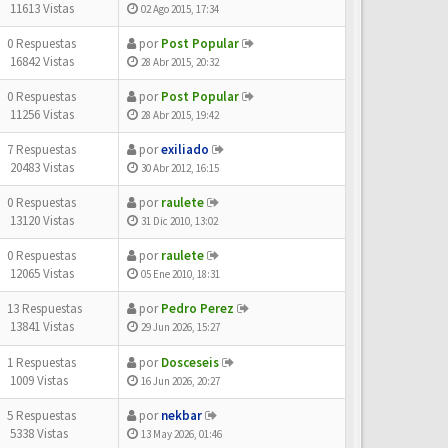
11613 Vistas
02 Ago 2015, 17:34
0 Respuestas
por
Post Popular
16842 Vistas
28 Abr 2015, 20:32
0 Respuestas
por
Post Popular
11256 Vistas
28 Abr 2015, 19:42
7 Respuestas
por
exiliado
20483 Vistas
30 Abr 2012, 16:15
0 Respuestas
por
raulete
13120 Vistas
31 Dic 2010, 13:02
0 Respuestas
por
raulete
12065 Vistas
05 Ene 2010, 18:31
13 Respuestas
por
Pedro Perez
13841 Vistas
29 Jun 2026, 15:27
1 Respuestas
por
Dosceseis
1009 Vistas
16 Jun 2026, 20:27
5 Respuestas
por
nekbar
5338 Vistas
13 May 2026, 01:46