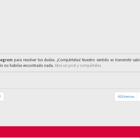
legrαm
para resolver tus dudas. ¡Compártelas! Nuestro sentido es transmitir sab
ado no habrías encontrado nada.
Abre un post y compártelas
410 temas
r