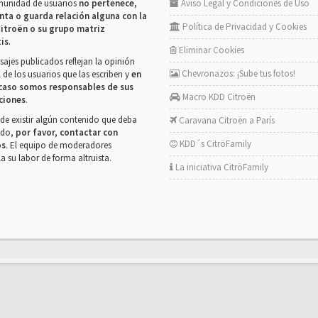
munidad de usuarios
no pertenece,
Aviso Legal y Condiciones de Uso
nta o guarda relación alguna con la
Política de Privacidad y Cookies
itroën o su grupo matriz
tis
.
Eliminar Cookies
ajes publicados reflejan la opinión
Chevronazos: ¡Sube tus fotos!
 de los usuarios que las escriben y
en
caso somos responsables de sus
Macro KDD Citroën
ciones
.
de existir algún contenido que deba
Caravana Citroën a París
rado,
por favor, contactar con
KDD´s CitröFamily
os
. El equipo de moderadores
la su labor de forma altruista.
La iniciativa CitröFamily