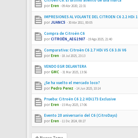
Citroën C6: El último aliento de una marca
por
Eren
-
09 Abr 2020, 22:31
IMPRESIONES AL VOLANTE DEL CITROEN C6 2.2 HDi 
por
JUANC5
-
30 Abr 2011, 00:05
Compra de Citroën C6
por
CITROËN_AEG1987
-
19 Ago 2025, 21:40
Comparativa: Citroën C6 2.7 HDi VS C6 3.0i V6
por
Eren
-
18 Jul 2025, 23:13
VENDO EGR DELANTERA
por
GMC
-
31 Mar 2025, 13:56
¿Se ha vuelto el mercado loco?
por
Pedro Perez
-
14 Jun 2025, 10:14
Prueba: Citroën C6 2.2 HDi173 Exclusive
por
Eren
-
15 May 2025, 17:06
Evento 20 aniversario del C6 (CitroDays)
por
Eren
-
11 Dic 2024, 00:27