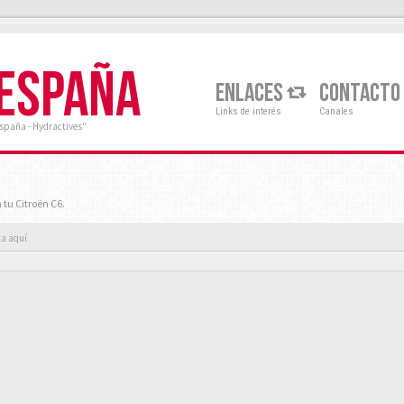
 ESPAÑA
ENLACES
CONTACTO
Links de interés
Canales
España - Hydractives"
 tu Citroën C6.
ta aquí