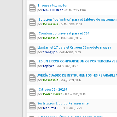
Tirones y luz motor
por
MARTILLIN77
-
05 Abr 2025, 13:02
¿Solución "definitiva" para el tablero de instrumen
por
Dosceseis
-
04 Mar 2026, 23:33
¿Combinado universal para el C6?
por
Dosceseis
-
10 Feb 2026, 21:34
Llantas, el 17 para el Citröen C6 modelo rivazza
por
frangijon
-
24 Feb 2026, 09:09
¿ES UN ERROR COMPRARSE UN C6 POR TERCERA VE
por
replyca
-
26 Ene 2026, 21:27
AVERÍA CUADRO DE INSTRUMENTOS ¿ES REPARABLE?
por
Dosceseis
-
26 Ago 2024, 18:47
¿Citroën C6 - 2026?
por
Pedro Perez
-
19 Ene 2026, 21:16
Sustitución Líquido Refrigerante
por
Manuzs10
-
07 Ene 2026, 12:29