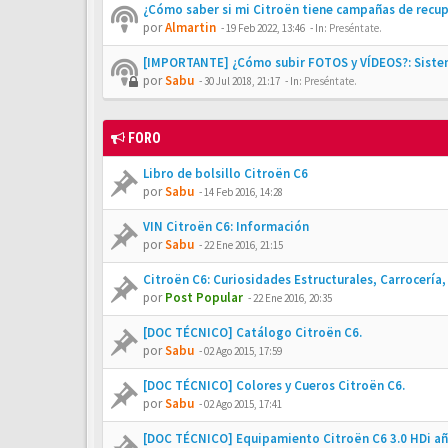
¿Cómo saber si mi Citroën tiene campañas de recu
por
Almartin
-
19 Feb 2022, 13:46
- In:
Preséntate.
[IMPORTANTE] ¿Cómo subir FOTOS y VÍDEOS?: Siste
por
Sabu
-
30 Jul 2018, 21:17
- In:
Preséntate.
FORO
Libro de bolsillo Citroën C6
por
Sabu
-
14 Feb 2016, 14:28
VIN Citroën C6: Información
por
Sabu
-
22 Ene 2016, 21:15
Citroën C6: Curiosidades Estructurales, Carrocería, 
por
Post Popular
-
22 Ene 2016, 20:35
[DOC TÉCNICO] Catálogo Citroën C6.
por
Sabu
-
02 Ago 2015, 17:59
[DOC TÉCNICO] Colores y Cueros Citroën C6.
por
Sabu
-
02 Ago 2015, 17:41
[DOC TÉCNICO] Equipamiento Citroën C6 3.0 HDi añ