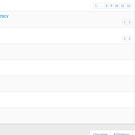
1
…
8
9
10
11
12
170CV
1
2
1
2
Opciones
410 temas