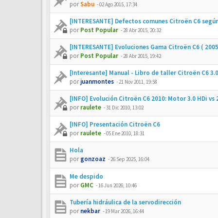
por
Sabu
-
02 Ago 2015, 17:34
[INTERESANTE] Defectos comunes Citroën C6 según
por
Post Popular
-
28 Abr 2015, 20:32
[INTERESANTE] Evoluciones Gama Citroën C6 ( 2005
por
Post Popular
-
28 Abr 2015, 19:42
[Interesante] Manual - Libro de taller Citroën C6 3.0
por
juanmontes
-
21 Nov 2011, 19:58
[INFO] Evolución Citroën C6 2010: Motor 3.0 HDi vs 
por
raulete
-
31 Dic 2010, 13:02
[INFO] Presentación Citroën C6
por
raulete
-
05 Ene 2010, 18:31
Hola
por
gonzoaz
-
26 Sep 2025, 16:04
Me despido
por
GMC
-
16 Jun 2026, 10:46
Tubería hidráulica de la servodirección
por
nekbar
-
19 Mar 2026, 16:44