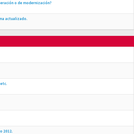
peración o de modernización?
ma actualizado.
etc.
o 2012.