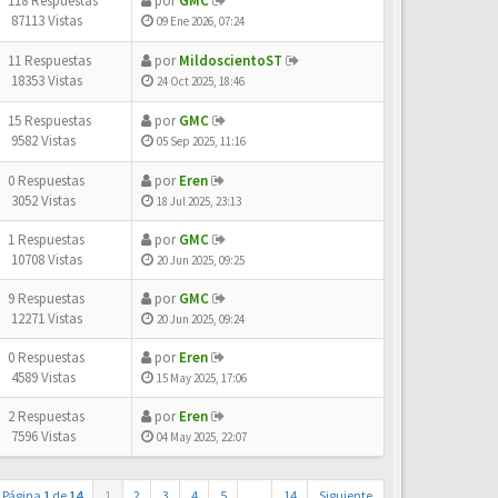
118 Respuestas
por
GMC
87113 Vistas
09 Ene 2026, 07:24
11 Respuestas
por
MildoscientoST
18353 Vistas
24 Oct 2025, 18:46
15 Respuestas
por
GMC
9582 Vistas
05 Sep 2025, 11:16
0 Respuestas
por
Eren
3052 Vistas
18 Jul 2025, 23:13
1 Respuestas
por
GMC
10708 Vistas
20 Jun 2025, 09:25
9 Respuestas
por
GMC
12271 Vistas
20 Jun 2025, 09:24
0 Respuestas
por
Eren
4589 Vistas
15 May 2025, 17:06
2 Respuestas
por
Eren
7596 Vistas
04 May 2025, 22:07
Página
1
de
14
1
2
3
4
5
…
14
Siguiente