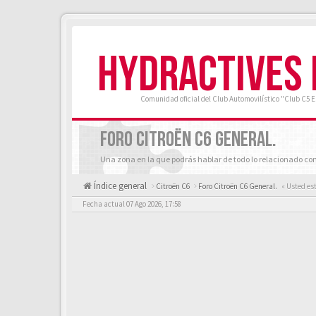
HYDRACTIVES
Comunidad oficial del Club Automovilístico "Club C5 
FORO CITROËN C6 GENERAL.
Una zona en la que podrás hablar de todo lo relacionado con
Índice general
Citroën C6
Foro Citroën C6 General.
« Usted es
Fecha actual 07 Ago 2026, 17:58