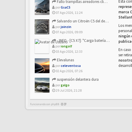
Esta co
Fallo trampillas aireadores climatizador
represe
por
GsaC5
marca C
07 Ago 2026, 11:24
Stellan
Salvando un Citroën C5 del desguace: Presentación y seguimiento
Los mens
por
joinzin
personal
07 Ago 2026, 09:09
ningún 
- INFO - [C5 X7]: "Carga batería o alimentación eléctri...
publica
por
iongolf
En caso 
03 Ago 2026, 12:33
ser reti
Elevalunas
nosotr
desarrol
por
celeventosa
02 Ago 2026, 07:26
suspensión delantera dura
por
galgo
29 Jul 2026, 21:28
Funcionando con phpBB -