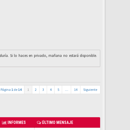
iduría. Si lo haces en privado, mañana no estará disponible.
Página
1
de
14
1
2
3
4
5
…
14
Siguiente
INFORMES
ÚLTIMO MENSAJE