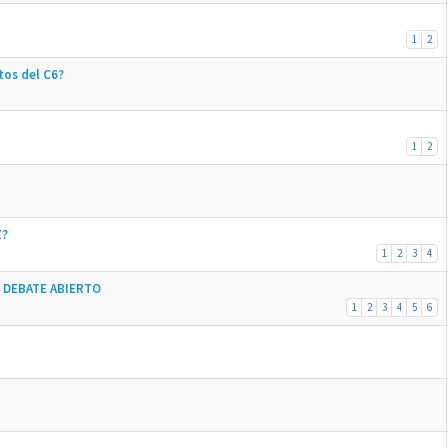
1
2
tos del C6?
1
2
Z?
1
2
3
4
 DEBATE ABIERTO
1
2
3
4
5
6