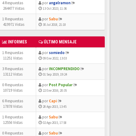
4 Respuestas
por
angelramon
264477 Vistas
13 Oct 2023, 11:36
1 Respuestas
por
Sabu
419971 Vistas
30 Jul 2018, 21:18
INFORMES
ÚLTIMO MENSAJE
1 Respuestas
por
somiedo
11251 Vistas
09 Ene 2022, 13:03
3 Respuestas
por
INCOMPRENDIDO
13112 Vistas
01 Sep 2019, 19:24
0 Respuestas
por
Post Popular
10719 Vistas
22 Ene 2016, 20:35
6 Respuestas
por
Capi
17878 Vistas
28 Ago 2015, 13:45
1 Respuestas
por
Sabu
12556 Vistas
02 Ago 2015, 17:58
0 Respuestas
por
Sabu