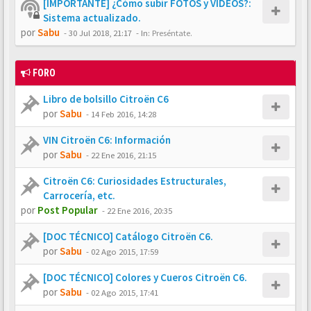
[IMPORTANTE] ¿Cómo subir FOTOS y VÍDEOS?:
Sistema actualizado.
por
Sabu
-
30 Jul 2018, 21:17
- In:
Preséntate.
FORO
Libro de bolsillo Citroën C6
por
Sabu
-
14 Feb 2016, 14:28
VIN Citroën C6: Información
por
Sabu
-
22 Ene 2016, 21:15
Citroën C6: Curiosidades Estructurales,
Carrocería, etc.
por
Post Popular
-
22 Ene 2016, 20:35
[DOC TÉCNICO] Catálogo Citroën C6.
por
Sabu
-
02 Ago 2015, 17:59
[DOC TÉCNICO] Colores y Cueros Citroën C6.
por
Sabu
-
02 Ago 2015, 17:41