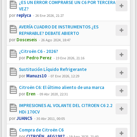
¿ES UN ERROR COMPRARSE UN C6 POR TERCERA
VEZ?
por
replyca
-
26 Ene 2026, 21:27
AVERÍA CUADRO DE INSTRUMENTOS ¿ES
REPARABLE? DEBATE ABIERTO
por
Dosceseis
-
26 Ago 2024, 18:47
¿Citroën C6 - 2026?
por
Pedro Perez
-
19 Ene 2026, 21:16
Sustitución Líquido Refrigerante
por
Manuzs10
-
07 Ene 2026, 12:29
Citroën C6: El último aliento de una marca
por
Eren
-
09 Abr 2020, 22:31
IMPRESIONES AL VOLANTE DEL CITROEN C6 2.2
HDi 170CV
por
JUANC5
-
30 Abr 2011, 00:05
Compra de Citroën C6
por
CITROËN_AEG1987
-
19 Ago 2025, 21:40