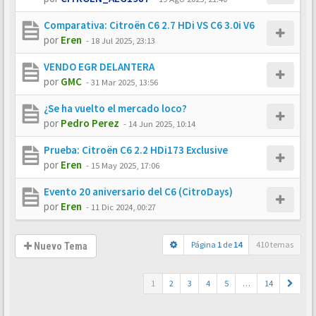
Comparativa: Citroën C6 2.7 HDi VS C6 3.0i V6
por
Eren
-
18 Jul 2025, 23:13
VENDO EGR DELANTERA
por
GMC
-
31 Mar 2025, 13:56
¿Se ha vuelto el mercado loco?
por
Pedro Perez
-
14 Jun 2025, 10:14
Prueba: Citroën C6 2.2 HDi173 Exclusive
por
Eren
-
15 May 2025, 17:06
Evento 20 aniversario del C6 (CitroDays)
por
Eren
-
11 Dic 2024, 00:27
Página
1
de
14
410 temas
Nuevo Tema
1
2
3
4
5
…
14