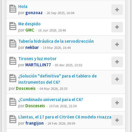
Hola
por
gonzoaz
-
26 Sep 2025, 16:04
Me despido
por
GMC
-
16 Jun 2026, 10:46
Tubería hidráulica de la servodirección
por
nekbar
-
19 Mar 2026, 16:44
Tirones y luz motor
por
MARTILLIN77
-
05 Abr 2025, 13:02
¿Solución "definitiva" para el tablero de
instrumentos del C6?
por
Dosceseis
-
04 Mar 2026, 23:33
¿Combinado universal para el C6?
por
Dosceseis
-
10 Feb 2026, 21:34
Llantas, el 17 para el Citröen C6 modelo rivazza
por
frangijon
-
24 Feb 2026, 09:09