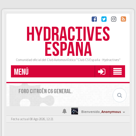
HYDRACTIVES
ESPAÑA
Comunidad oficial del Club Automovilístico "Club C5 España - Hydractives"
MENÚ
FORO CITROËN C6 GENERAL.
Bienvenido,
Anonymous
Fecha actual 08 Ago 2026, 12:21