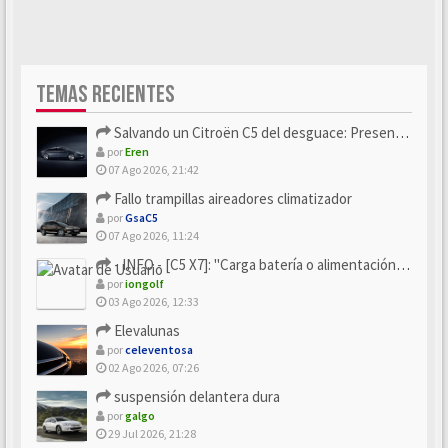
TEMAS RECIENTES
Salvando un Citroën C5 del desguace: Presentación y seguimiento
por
Eren
07 Ago 2026, 21:42
Fallo trampillas aireadores climatizador
por
GsaC5
07 Ago 2026, 11:24
- INFO - [C5 X7]: "Carga batería o alimentación eléctri...
por
iongolf
03 Ago 2026, 12:33
Elevalunas
por
celeventosa
02 Ago 2026, 07:26
suspensión delantera dura
por
galgo
29 Jul 2026, 21:28