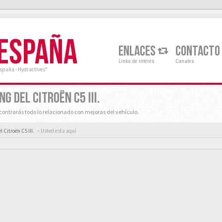
 ESPAÑA
ENLACES
CONTACTO
Links de interés
Canales
España - Hydractives"
G DEL CITROËN C5 III.
ontrarás todo lo relacionado con mejoras del vehículo.
l Citroën C5 III.
« Usted esta aquí