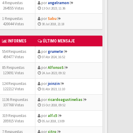
4 Respuestas
por
angelramon
264555 Vistas
13 Oct 2023, 11:36
1 Respuestas
por
Sabu
420044 Vistas
30 Jul 2018, 21:18
INFORMES
ÚLTIMO MENSAJE
554 Respuestas
por
grumete
459477 Vistas
07 Abr 2024, 16:52
85 Respuestas
por
AlfonsoS
123691 Vistas
24 Jun 2023, 09:32
124 Respuestas
por
joinzin
122212 Vistas
01 Abr 2023, 11:10
1136 Respuestas
por
ricardoagustinelias
337768 Vistas
15 Oct 2018, 09:52
319 Respuestas
por
alf.c5
205915 Vistas
05 Jul 2018, 13:09
7 Respuestas
por
citro