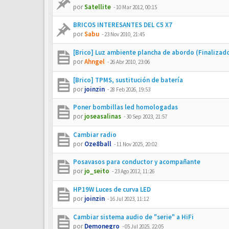
por
Satellite
-
10 Mar 2012, 00:15
BRICOS INTERESANTES DEL C5 X7
por
Sabu
-
23 Nov 2010, 21:45
[Brico] Luz ambiente plancha de abordo (Finalizad
por
Ahngel
-
26 Abr 2010, 23:06
[Brico] TPMS, sustitución de batería
por
joinzin
-
28 Feb 2026, 19:53
Poner bombillas led homologadas
por
joseasalinas
-
30 Sep 2023, 21:57
Cambiar radio
por
Oze8ball
-
11 Nov 2025, 20:02
Posavasos para conductor y acompañante
por
jo_seito
-
23 Ago 2012, 11:26
HP19W Luces de curva LED
por
joinzin
-
16 Jul 2023, 11:12
Cambiar sistema audio de "serie" a HiFi
por
Demonegro
-
05 Jul 2025, 22:05