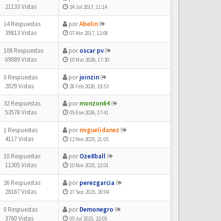
21133 Vistas
24 Jul 2017, 11:14
14 Respuestas
por
Abelin
39813 Vistas
07 Abr 2017, 12:08
108 Respuestas
por
oscar pv
69089 Vistas
10 Mar 2026, 17:30
0 Respuestas
por
joinzin
2029 Vistas
28 Feb 2026, 19:53
32 Respuestas
por
monzon64
53576 Vistas
05 Ene 2026, 17:41
1 Respuestas
por
miguelidanez
4117 Vistas
12 Nov 2025, 21:05
10 Respuestas
por
Oze8ball
11305 Vistas
10 Nov 2025, 22:01
26 Respuestas
por
perezgarcia
28167 Vistas
27 Sep 2025, 20:04
0 Respuestas
por
Demonegro
3760 Vistas
05 Jul 2025, 22:05