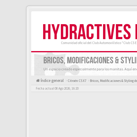
HYDRACTIVES
Comunidad oficial del Club Automovilístico "Club C5 
BRICOS, MODIFICACIONES & STYLIN
Un espacio creado especialmente para los manitas. Aquí enc
Índice general
Citroën C5 X7
Bricos, Modificaciones & Styling de
Fecha actual 08 Ago 2026, 16:20