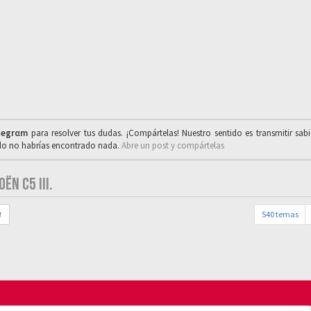
legrαm
para resolver tus dudas. ¡Compártelas! Nuestro sentido es transmitir sab
ado no habrías encontrado nada.
Abre un post y compártelas
ËN C5 III.
540 temas
r