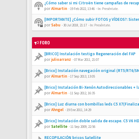
¿Cómo saber si mi Citroën tiene campañas de recu
por
Almartin
-
19 Feb 2022, 13:46
- In:
Preséntate.
[IMPORTANTE] ¿Cómo subir FOTOS y VÍDEOS?: Siste
por
Sabu
-
30 Jul 2018, 21:17
- In:
Preséntate.
FORO
[BRICO] Instalación testigo Regeneración del FAP
por
julioarranz
-
07 Mar 2011, 21:07
[Brico] Instalación navegación original (RT5/RT6
por
Almartin
-
17 Sep 2013, 13:05
[Brico] Instalación Bi-Xenón Autodireccionables + l
por
Almartin
-
11 Sep 2012, 16:35
[Brico] Luz diurna con bombillas leds C5 X7(Finaliz
por
Ahngel
-
19 Ene 2011, 14:29
[Brico] Instalación doble salida de escape. C5 V6 HD
por
Satellite
-
11 Sep 2009, 22:56
RECOPILACIÓN bricos Satellite