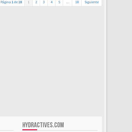
Página
1
de
18
1
2
3
4
5
…
18
Siguiente
HYDRACTIVES.COM