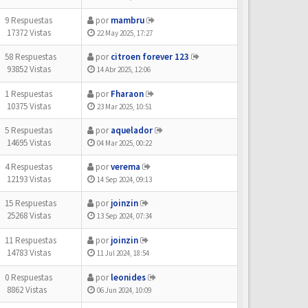
9 Respuestas
por
mambru
17372 Vistas
22 May 2025, 17:27
58 Respuestas
por
citroen forever 123
93852 Vistas
14 Abr 2025, 12:06
1 Respuestas
por
Fharaon
10375 Vistas
23 Mar 2025, 10:51
5 Respuestas
por
aquelador
14695 Vistas
04 Mar 2025, 00:22
4 Respuestas
por
verema
12193 Vistas
14 Sep 2024, 09:13
15 Respuestas
por
joinzin
25268 Vistas
13 Sep 2024, 07:34
11 Respuestas
por
joinzin
14783 Vistas
11 Jul 2024, 18:54
0 Respuestas
por
leonides
8862 Vistas
06 Jun 2024, 10:09