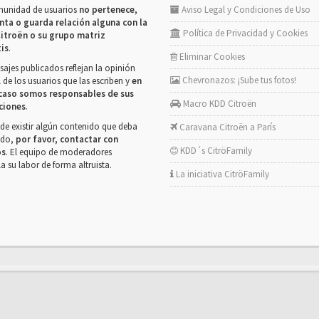
munidad de usuarios
no pertenece,
Aviso Legal y Condiciones de Uso
nta o guarda relación alguna con la
Política de Privacidad y Cookies
itroën o su grupo matriz
tis
.
Eliminar Cookies
ajes publicados reflejan la opinión
Chevronazos: ¡Sube tus fotos!
 de los usuarios que las escriben y
en
caso somos responsables de sus
Macro KDD Citroën
ciones
.
de existir algún contenido que deba
Caravana Citroën a París
rado,
por favor, contactar con
KDD´s CitröFamily
os
. El equipo de moderadores
la su labor de forma altruista.
La iniciativa CitröFamily