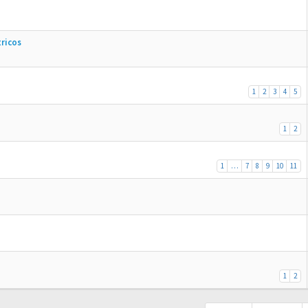
tricos
1
2
3
4
5
1
2
1
…
7
8
9
10
11
1
2