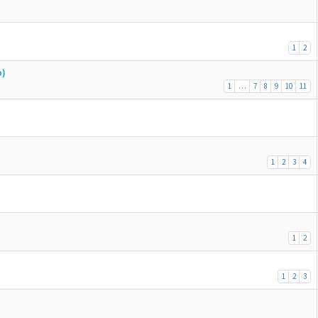
1
2
o)
1
…
7
8
9
10
11
1
2
3
4
1
2
1
2
3