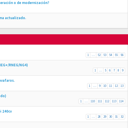
peración o de modernización?
ma actualizado.
1
…
52
53
54
55
56
/SMEG+/RNEG/NG4)
1
…
5
6
7
8
9
avafaros.
1
…
9
10
11
12
13
ado)
1
…
110
111
112
113
114
i 240cv
1
…
28
29
30
31
32