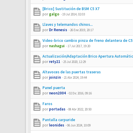
[Brico] Sustitución de BSM C5 X7
por
galgo
-
19 Jul 2014, 02:03
Llaves y telemandos chinos...
por
Dr Renesis
-
26 Ene 2019, 20:17
Video-brico cambio pinza de freno delantera de C5 
por
nashagui
-
17 Jul 2017, 19:20
Actualización/Adaptación Brico Apertura Automática
por
rety21
-
25 Jul 2020, 12:29
Altavoces de las puertas traseras
por
joinzin
-
21 Abr 2024, 19:44
Panel puerta
por
neon2004
-
02 Dic 2016, 09:16
Faros
por
portadas
-
08 Abr 2022, 20:50
Pantalla carpuride
por
leonides
-
06 Jun 2024, 10:09