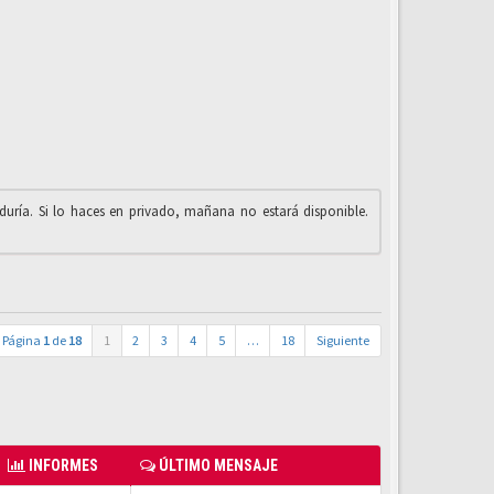
iduría. Si lo haces en privado, mañana no estará disponible.
Página
1
de
18
1
2
3
4
5
…
18
Siguiente
INFORMES
ÚLTIMO MENSAJE