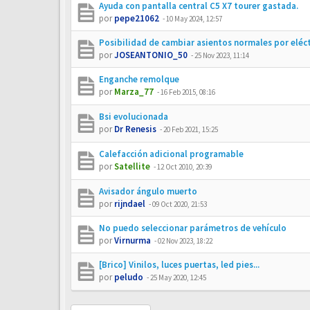
Ayuda con pantalla central C5 X7 tourer gastada.
por
pepe21062
-
10 May 2024, 12:57
Posibilidad de cambiar asientos normales por eléc
por
JOSEANTONIO_50
-
25 Nov 2023, 11:14
Enganche remolque
por
Marza_77
-
16 Feb 2015, 08:16
Bsi evolucionada
por
Dr Renesis
-
20 Feb 2021, 15:25
Calefacción adicional programable
por
Satellite
-
12 Oct 2010, 20:39
Avisador ángulo muerto
por
rijndael
-
09 Oct 2020, 21:53
No puedo seleccionar parámetros de vehículo
por
Virnurma
-
02 Nov 2023, 18:22
[Brico] Vinilos, luces puertas, led pies...
por
peludo
-
25 May 2020, 12:45