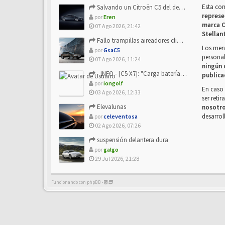
Esta co
Salvando un Citroën C5 del desguace: Presentación y seguimiento
represe
por
Eren
marca C
07 Ago 2026, 21:42
Stellan
Fallo trampillas aireadores climatizador
Los mens
por
GsaC5
personal
07 Ago 2026, 11:24
ningún 
- INFO - [C5 X7]: "Carga batería o alimentación eléctri...
publica
por
iongolf
En caso 
03 Ago 2026, 12:33
ser reti
Elevalunas
nosotr
desarrol
por
celeventosa
02 Ago 2026, 07:26
suspensión delantera dura
por
galgo
29 Jul 2026, 21:28
Funcionando con phpBB -