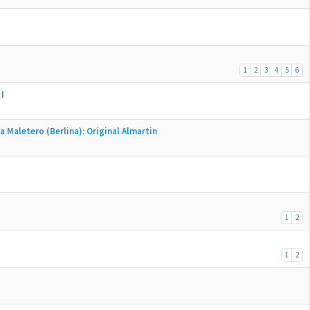
1
2
3
4
5
6
I
 Maletero (Berlina): Original Almartin
1
2
1
2