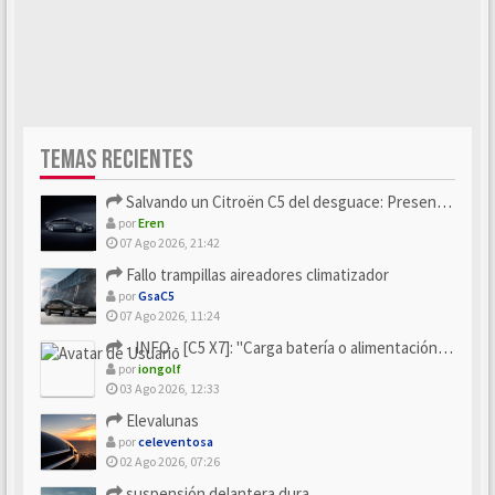
TEMAS RECIENTES
Salvando un Citroën C5 del desguace: Presentación y seguimiento
por
Eren
07 Ago 2026, 21:42
Fallo trampillas aireadores climatizador
por
GsaC5
07 Ago 2026, 11:24
- INFO - [C5 X7]: "Carga batería o alimentación eléctri...
por
iongolf
03 Ago 2026, 12:33
Elevalunas
por
celeventosa
02 Ago 2026, 07:26
suspensión delantera dura