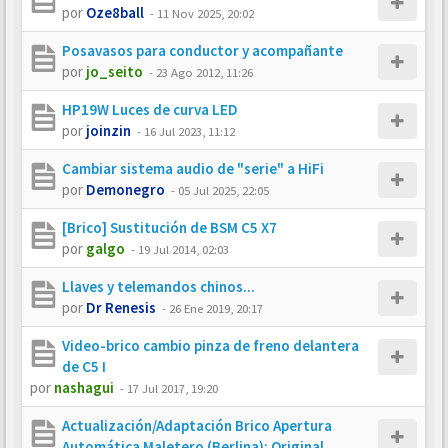
por
Oze8ball
-
11 Nov 2025, 20:02
Posavasos para conductor y acompañante
por
jo_seito
-
23 Ago 2012, 11:26
HP19W Luces de curva LED
por
joinzin
-
16 Jul 2023, 11:12
Cambiar sistema audio de "serie" a HiFi
por
Demonegro
-
05 Jul 2025, 22:05
[Brico] Sustitución de BSM C5 X7
por
galgo
-
19 Jul 2014, 02:03
Llaves y telemandos chinos...
por
Dr Renesis
-
26 Ene 2019, 20:17
Video-brico cambio pinza de freno delantera
de C5 I
por
nashagui
-
17 Jul 2017, 19:20
Actualización/Adaptación Brico Apertura
Automática Maletero (Berlina): Original