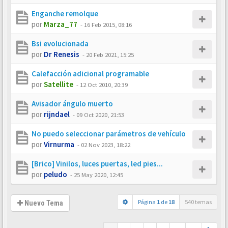
Enganche remolque
por
Marza_77
-
16 Feb 2015, 08:16
Bsi evolucionada
por
Dr Renesis
-
20 Feb 2021, 15:25
Calefacción adicional programable
por
Satellite
-
12 Oct 2010, 20:39
Avisador ángulo muerto
por
rijndael
-
09 Oct 2020, 21:53
No puedo seleccionar parámetros de vehículo
por
Virnurma
-
02 Nov 2023, 18:22
[Brico] Vinilos, luces puertas, led pies...
por
peludo
-
25 May 2020, 12:45
Página
1
de
18
540 temas
Nuevo Tema