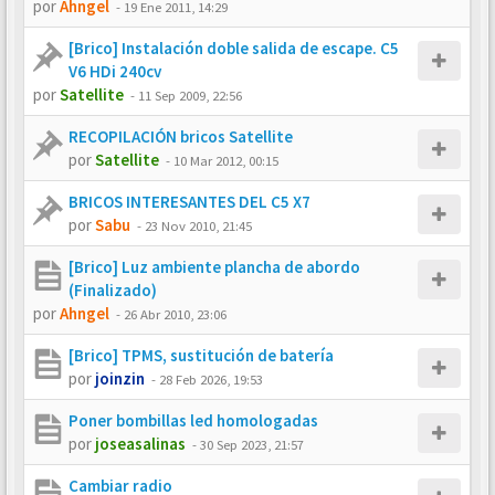
por
Ahngel
-
19 Ene 2011, 14:29
[Brico] Instalación doble salida de escape. C5
V6 HDi 240cv
por
Satellite
-
11 Sep 2009, 22:56
RECOPILACIÓN bricos Satellite
por
Satellite
-
10 Mar 2012, 00:15
BRICOS INTERESANTES DEL C5 X7
por
Sabu
-
23 Nov 2010, 21:45
[Brico] Luz ambiente plancha de abordo
(Finalizado)
por
Ahngel
-
26 Abr 2010, 23:06
[Brico] TPMS, sustitución de batería
por
joinzin
-
28 Feb 2026, 19:53
Poner bombillas led homologadas
por
joseasalinas
-
30 Sep 2023, 21:57
Cambiar radio