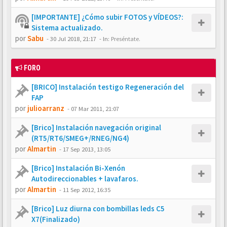
[IMPORTANTE] ¿Cómo subir FOTOS y VÍDEOS?:
Sistema actualizado.
por
Sabu
-
30 Jul 2018, 21:17
- In:
Preséntate.
FORO
[BRICO] Instalación testigo Regeneración del
FAP
por
julioarranz
-
07 Mar 2011, 21:07
[Brico] Instalación navegación original
(RT5/RT6/SMEG+/RNEG/NG4)
por
Almartin
-
17 Sep 2013, 13:05
[Brico] Instalación Bi-Xenón
Autodireccionables + lavafaros.
por
Almartin
-
11 Sep 2012, 16:35
[Brico] Luz diurna con bombillas leds C5
X7(Finalizado)