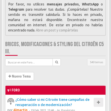
Por favor, no utilices
mensajes privados
,
WhαtsApp
o
Telegrαm
para resolver tus dudas. ¡Compártelas! Nuestro
sentido es transmitir sabiduría. Si lo haces en privado,
mañana no estará disponible. Encontraste nuestra
comunidad en internet. De estar en privado no habrías
encontrado nada.
Abre un post y compártelas
BRICOS, MODIFICACIONES & STYLING DEL CITROËN C5
III.
540 temas
Nuevo Tema
FORO
¿Cómo saber si mi Citroën tiene campañas de
recuperación o de modernización?
por
Almartin
-
19 Feb 2022, 13:46
- In:
Preséntate.