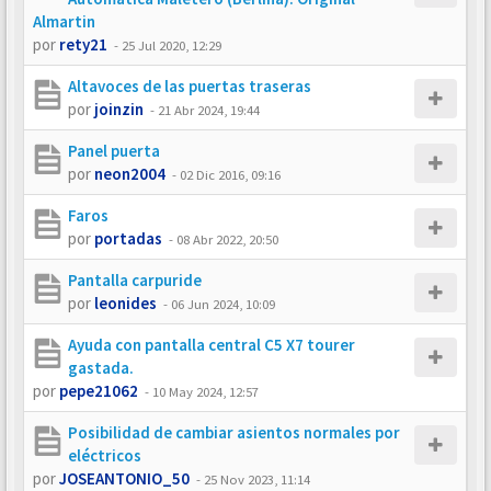
Almartin
por
rety21
-
25 Jul 2020, 12:29
Altavoces de las puertas traseras
por
joinzin
-
21 Abr 2024, 19:44
Panel puerta
por
neon2004
-
02 Dic 2016, 09:16
Faros
por
portadas
-
08 Abr 2022, 20:50
Pantalla carpuride
por
leonides
-
06 Jun 2024, 10:09
Ayuda con pantalla central C5 X7 tourer
gastada.
por
pepe21062
-
10 May 2024, 12:57
Posibilidad de cambiar asientos normales por
eléctricos
por
JOSEANTONIO_50
-
25 Nov 2023, 11:14