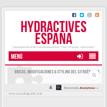
HYDRACTIVES
ESPAÑA
Comunidad oficial del Club Automovilístico "Club C5 España - Hydractives"
MENÚ
BRICOS, MODIFICACIONES & STYLING DEL CITROËN C5 III.
Bienvenido,
Anonymous
Fecha actual 08 Ago 2026, 16:26