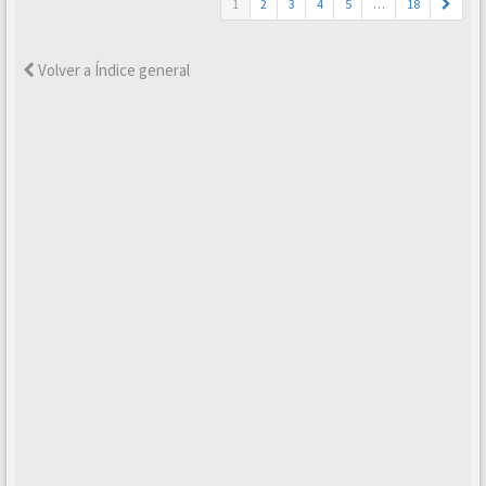
1
2
3
4
5
…
18
Volver a Índice general