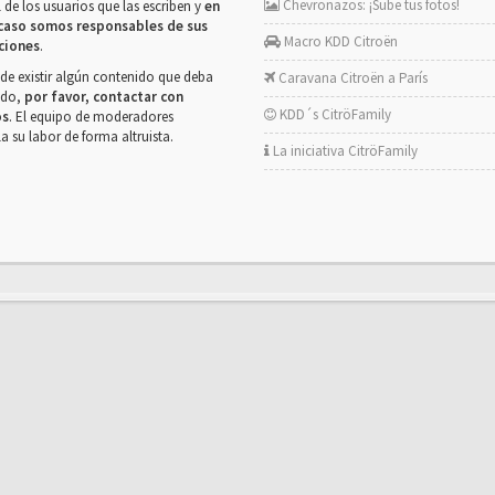
Chevronazos: ¡Sube tus fotos!
 de los usuarios que las escriben y
en
caso somos responsables de sus
Macro KDD Citroën
ciones
.
de existir algún contenido que deba
Caravana Citroën a París
rado,
por favor, contactar con
KDD´s CitröFamily
os
. El equipo de moderadores
la su labor de forma altruista.
La iniciativa CitröFamily