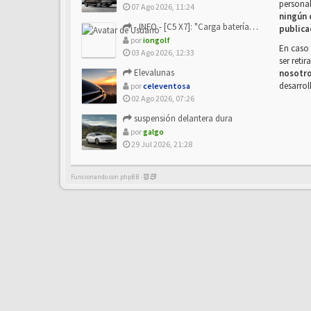
personal
07 Ago 2026, 11:24
ningún 
- INFO - [C5 X7]: "Carga batería o alimentación eléctri...
publica
por
iongolf
En caso 
03 Ago 2026, 12:33
ser reti
Elevalunas
nosotr
desarrol
por
celeventosa
02 Ago 2026, 07:26
suspensión delantera dura
por
galgo
29 Jul 2026, 21:28
Funcionando con phpBB -