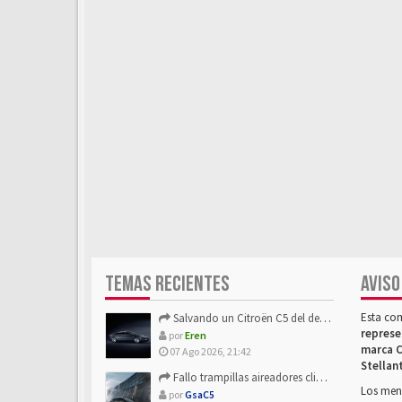
TEMAS RECIENTES
AVISO
Esta co
Salvando un Citroën C5 del desguace: Presentación y seguimiento
represe
por
Eren
marca C
07 Ago 2026, 21:42
Stellan
Fallo trampillas aireadores climatizador
Los mens
por
GsaC5