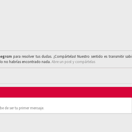
legrαm
para resolver tus dudas. ¡Compártelas! Nuestro sentido es transmitir sab
ado no habrías encontrado nada.
Abre un post y compártelas
be de ser tu primer mensaje.