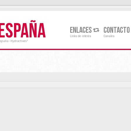
 ESPAÑA
ENLACES
CONTACTO
Links de interés
Canales
España - Hydractives"