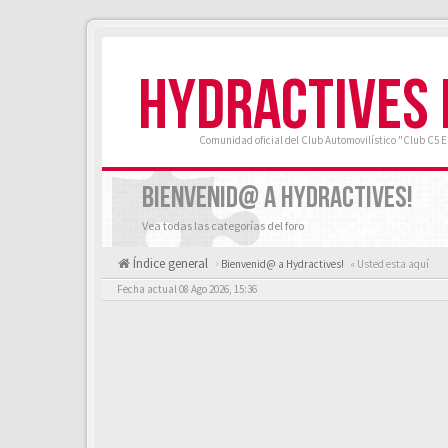
HYDRACTIVES
Comunidad oficial del Club Automovilístico "Club C5 
BIENVENID@ A HYDRACTIVES!
Vea todas las categorías del foro
Índice general
Bienvenid@ a Hydractives!
« Usted esta aquí
Fecha actual 08 Ago 2026, 15:36