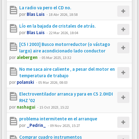
La radio va pero el CD no.
por
Blas Luis
-
18 Abr 2026, 18:58
Lío en la bajada de cristales de atrás.
por
Blas Luis
-
22 Mar 2026, 18:04
[C5 I 2003] Busco motorreductor (o vástago
largo) aire acondicionado lado conductor
por
alebergen
-
05 Mar 2025, 13:32
No me saca aire caliente , a pesar del motor en
temperatura de trabajo
por
polanski
-
05 Mar 2026, 08:03
Electroventilador arranca y para en C5 2.0HDI
RHZ '02
por
nashagui
-
15 Oct 2023, 15:22
problema intermitente en el arranque
por
_Pedrin_
-
09 Nov 2025, 15:27
Comprar cuadro instrumentos