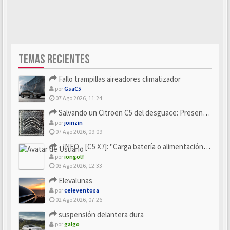
TEMAS RECIENTES
Fallo trampillas aireadores climatizador
por
GsaC5
07 Ago 2026, 11:24
Salvando un Citroën C5 del desguace: Presentación y seguimiento
por
joinzin
07 Ago 2026, 09:09
- INFO - [C5 X7]: "Carga batería o alimentación eléctri...
por
iongolf
03 Ago 2026, 12:33
Elevalunas
por
celeventosa
02 Ago 2026, 07:26
suspensión delantera dura
por
galgo