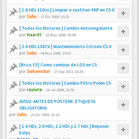
[ 1.6 HDi 110cv ] Limpiar o sustituir FAP en C5 II
por
Sabu
-
17 Dic 2009, 15:25
[ Todos los Motores ] Cambio Anticongelante.
por
Haardt
-
23 May 2008, 00:08
[ 2.0 HDi 138CV ] Mantenimiento Citroën C5 II
por
Sabu
-
04 Nov 2009, 19:33
[Brico C5] Como cambiar de LDS en C5
por
Swhannibal
-
23 Sep 2011, 16:38
[ Todos los Motores ] Cambio Filtro Polen C5
por
raulete
-
18 Jul 2008, 22:56
AVISO. ANTES DE POSTEAR. ETIQUETA
OBLIGATORIA.
por
Sabu
-
21 Dic 2009, 21:16
[ 1.6 HDi, 2.0 HDi, 2.2 HDi y 2.7 HDi ] Reponer
Eolys