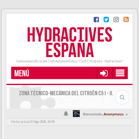
HYDRACTIVES
ESPAÑA
Comunidad oficial del Club Automovilístico "Club C5 España - Hydractives"
MENÚ
ZONA TÉCNICO-MECÁNICA DEL CITROËN C5 I - II.
Bienvenido,
Anonymous
Fecha actual 07 Ago 2026, 19:59