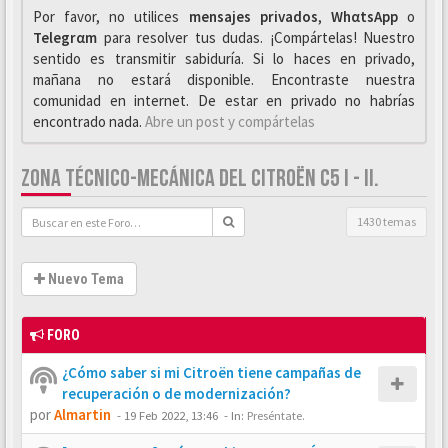
Por favor, no utilices
mensajes privados
,
WhαtsApp
o
Telegrαm
para resolver tus dudas. ¡Compártelas! Nuestro
sentido es transmitir sabiduría. Si lo haces en privado,
mañana no estará disponible. Encontraste nuestra
comunidad en internet. De estar en privado no habrías
encontrado nada.
Abre un post y compártelas
ZONA TÉCNICO-MECÁNICA DEL CITROËN C5 I - II.
1430 temas
Nuevo Tema
FORO
¿Cómo saber si mi Citroën tiene campañas de
recuperación o de modernización?
por
Almartin
-
19 Feb 2022, 13:46
- In:
Preséntate.