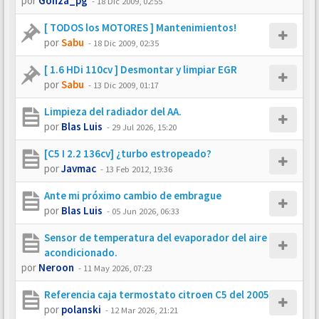
por
Gonza_pg
-
18 Dic 2009, 02:55
[ TODOS los MOTORES ] Mantenimientos!
por
Sabu
-
18 Dic 2009, 02:35
[ 1.6 HDi 110cv ] Desmontar y limpiar EGR
por
Sabu
-
13 Dic 2009, 01:17
Limpieza del radiador del AA.
por
Blas Luis
-
29 Jul 2026, 15:20
[C5 I 2.2 136cv] ¿turbo estropeado?
por
Javmac
-
13 Feb 2012, 19:36
Ante mi próximo cambio de embrague
por
Blas Luis
-
05 Jun 2026, 06:33
Sensor de temperatura del evaporador del aire
acondicionado.
por
Neroon
-
11 May 2026, 07:23
Referencia caja termostato citroen C5 del 2005
por
polanski
-
12 Mar 2026, 21:21