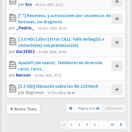
por
hcv
-
06 Oct 2025, 22:11
[*.*] Reseteos, y activaciones por secuencias de
botones, sin diagnosis
por
_Pedrin_
-
16 Nov 2025, 16:19
[ 2.0 HDi 138cv ] Error C611: Fallo Airbag(s) o
cinturón(es) con pretensor(es)
por
dor25852
-
14 Abr 2018, 16:49
Ayuda!!! (de nuevo). Temblores en dirección
raros, raros...
por
Neroon
-
01 Abr 2025, 07:37
[2.2 HDi] Vibración sobre los 90-120 Km/h
por
Negronoir
-
17 Dic 2012, 08:48
Página
1
de
48
1430 temas
Nuevo Tema
1
2
3
4
5
…
48