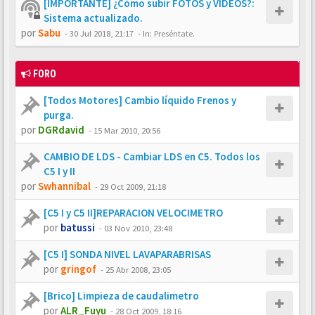
[IMPORTANTE] ¿Cómo subir FOTOS y VÍDEOS?:
Sistema actualizado.
por
Sabu
-
30 Jul 2018, 21:17
- In:
Preséntate.
FORO
[Todos Motores] Cambio líquido Frenos y
purga.
por
DGRdavid
-
15 Mar 2010, 20:56
CAMBIO DE LDS - Cambiar LDS en C5. Todos los
C5 I y II
por
Swhannibal
-
29 Oct 2009, 21:18
[C5 I y C5 II]REPARACION VELOCIMETRO
por
batussi
-
03 Nov 2010, 23:48
[C5 I] SONDA NIVEL LAVAPARABRISAS
por
gringof
-
25 Abr 2008, 23:05
[Brico] Limpieza de caudalimetro
por
ALR_Fuyu
-
28 Oct 2009, 18:16