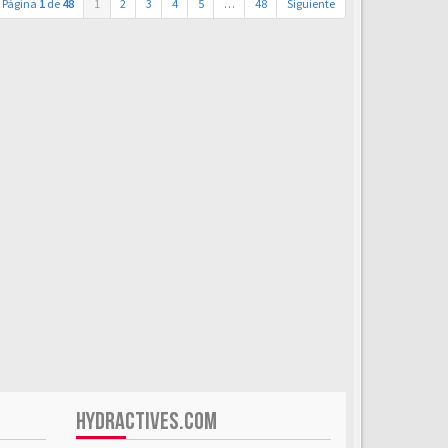
Página
1
de
48
1
2
3
4
5
…
48
Siguiente
HYDRACTIVES.COM