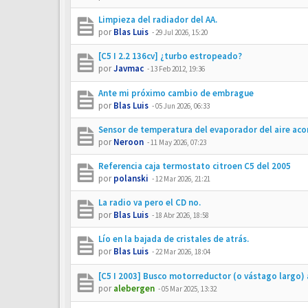
Limpieza del radiador del AA.
por
Blas Luis
-
29 Jul 2026, 15:20
[C5 I 2.2 136cv] ¿turbo estropeado?
por
Javmac
-
13 Feb 2012, 19:36
Ante mi próximo cambio de embrague
por
Blas Luis
-
05 Jun 2026, 06:33
Sensor de temperatura del evaporador del aire aco
por
Neroon
-
11 May 2026, 07:23
Referencia caja termostato citroen C5 del 2005
por
polanski
-
12 Mar 2026, 21:21
La radio va pero el CD no.
por
Blas Luis
-
18 Abr 2026, 18:58
Lío en la bajada de cristales de atrás.
por
Blas Luis
-
22 Mar 2026, 18:04
[C5 I 2003] Busco motorreductor (o vástago largo)
por
alebergen
-
05 Mar 2025, 13:32