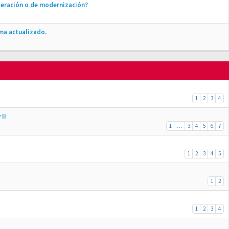
peración o de modernización?
ma actualizado.
1
2
3
4
 II
1
…
3
4
5
6
7
1
2
3
4
5
1
2
1
2
3
4