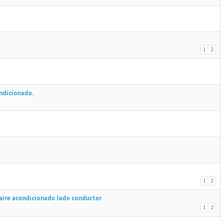
1
2
ndicionado.
1
2
 aire acondicionado lado conductor
1
2