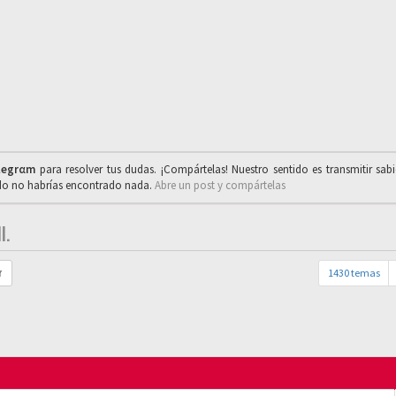
legrαm
para resolver tus dudas. ¡Compártelas! Nuestro sentido es transmitir sab
ado no habrías encontrado nada.
Abre un post y compártelas
I.
1430 temas
r