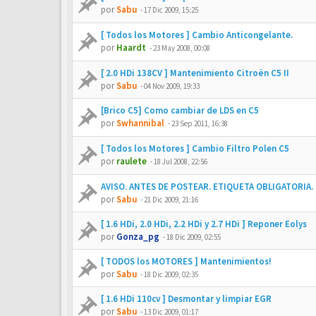
por
Sabu
-
17 Dic 2009, 15:25
[ Todos los Motores ] Cambio Anticongelante.
por
Haardt
-
23 May 2008, 00:08
[ 2.0 HDi 138CV ] Mantenimiento Citroën C5 II
por
Sabu
-
04 Nov 2009, 19:33
[Brico C5] Como cambiar de LDS en C5
por
Swhannibal
-
23 Sep 2011, 16:38
[ Todos los Motores ] Cambio Filtro Polen C5
por
raulete
-
18 Jul 2008, 22:56
AVISO. ANTES DE POSTEAR. ETIQUETA OBLIGATORIA.
por
Sabu
-
21 Dic 2009, 21:16
[ 1.6 HDi, 2.0 HDi, 2.2 HDi y 2.7 HDi ] Reponer Eolys
por
Gonza_pg
-
18 Dic 2009, 02:55
[ TODOS los MOTORES ] Mantenimientos!
por
Sabu
-
18 Dic 2009, 02:35
[ 1.6 HDi 110cv ] Desmontar y limpiar EGR
por
Sabu
-
13 Dic 2009, 01:17