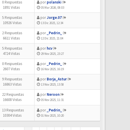
0 Respuestas
por
polanski
1891 Vistas
05 Mar 2026, 08:03
5 Respuestas
por
Jorge.07
10926 Vistas
13 Dic 2025, 12:34
2 Respuestas
por
_Pedrin_
6611 Vistas
12 Dic 2025, 21:04
5 Respuestas
por
hcv
4724 Vistas
29 Nov 2025, 23:27
0 Respuestas
por
_Pedrin_
2607 Vistas
16 Nov 2025, 16:19
9 Respuestas
por
Borja_Astur
16863 Vistas
13 Nov 2025, 13:58
22 Respuestas
por
Neroon
16608 Vistas
05 Nov 2025, 11:31
13 Respuestas
por
_Pedrin_
10304 Vistas
01 Nov 2025, 10:20