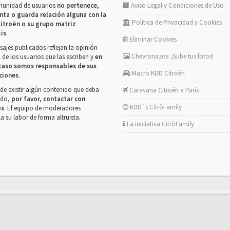
munidad de usuarios
no pertenece,
Aviso Legal y Condiciones de Uso
nta o guarda relación alguna con la
Política de Privacidad y Cookies
itroën o su grupo matriz
tis
.
Eliminar Cookies
ajes publicados reflejan la opinión
Chevronazos: ¡Sube tus fotos!
 de los usuarios que las escriben y
en
caso somos responsables de sus
Macro KDD Citroën
ciones
.
de existir algún contenido que deba
Caravana Citroën a París
rado,
por favor, contactar con
KDD´s CitröFamily
os
. El equipo de moderadores
la su labor de forma altruista.
La iniciativa CitröFamily