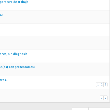
mperatura de trabajo
02
ones, sin diagnosis
rón(es) con pretensor(es)
ros...
1
2
3
1
2