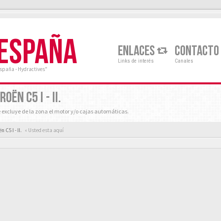
 ESPAÑA
ENLACES
CONTACTO
Links de interés
Canales
España - Hydractives"
ËN C5 I - II.
e excluye de la zona el motor y/o cajas automáticas.
 C5 I - II.
« Usted esta aquí