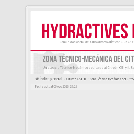
HYDRACTIVES
Comunidad oficial del Club Automovilístico "Club C5 
ZONA TÉCNICO-MECÁNICA DEL CITRO
Un espacio Técnico-Mecánico dedicado al Citroën C5 I y II. S
Índice general
Citroën C5 I - II
Zona Técnico-Mecánica del Citroën
Fecha actual 06 Ago 2026, 19:25