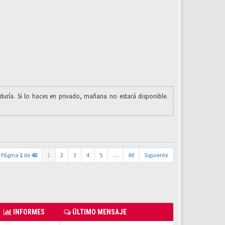
iduría. Si lo haces en privado, mañana no estará disponible.
Página
1
de
48
1
2
3
4
5
…
48
Siguiente
INFORMES
ÚLTIMO MENSAJE