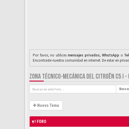
Por favor, no utilices
mensajes privados
,
WhαtsApp
o
Te
Encontraste nuestra comunidad en internet. De estar en priv
ZONA TÉCNICO-MECÁNICA DEL CITROËN C5 I - I
Busca
Nuevo Tema
FORO