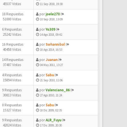
45537 Vistas
11 Sep 2018, 19:30
18 Respuestas
por
joele270
51000 Vistas
10 Sep 2018, 13:09
6 Respuestas
por
Yo309
25242 Vistas
14 Ago 2018, 09:42
16 Respuestas
por
Swhannibal
40458 Vistas
18 Ago 2014, 16:53
14 Respuestas
por
Juanan
37487 Vistas
04 May 2011, 13:27
4 Respuestas
por
Sabu
15894 Vistas
21 Sep 2010, 11:06
9 Respuestas
por
Valenciano_86
30813 Vistas
27 Ago 2010, 21:24
0 Respuestas
por
Sabu
15327 Vistas
18 Dic 2009, 02:35
9 Respuestas
por
ALR_Fuyu
42024 Vistas
17 Dic 2009, 20:30