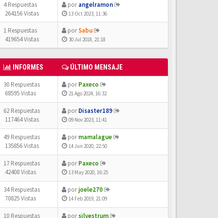
4 Respuestas
por
angelramon
264156 Vistas
13 Oct 2023, 11:36
1 Respuestas
por
Sabu
419654 Vistas
30 Jul 2018, 21:18
INFORMES
ÚLTIMO MENSAJE
30 Respuestas
por
Paxeco
68595 Vistas
21 Ago 2024, 16:32
62 Respuestas
por
Disaster189
117464 Vistas
09 Nov 2023, 11:41
49 Respuestas
por
mamalague
135856 Vistas
14 Jun 2020, 22:50
17 Respuestas
por
Paxeco
42408 Vistas
13 May 2020, 16:25
34 Respuestas
por
joele270
70825 Vistas
14 Feb 2019, 21:09
10 Respuestas
por
silvestrum