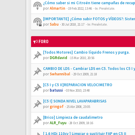
¿Cómo saber si mi Citroën tiene campañas de recu
por
Almartin
-
19 Feb 2022, 13:46
- In:
Preséntate.
[IMPORTANTE] ¿Cómo subir FOTOS y VÍDEOS?: Siste
por
Sabu
-
30 Jul 2018, 21:17
- In:
Preséntate.
FORO
[Todos Motores] Cambio líquido Frenos y purga.
por
DGRdavid
-
15 Mar 2010, 20:56
CAMBIO DE LDS - Cambiar LDS en C5. Todos los C5 I y
por
Swhannibal
-
29 Oct 2009, 21:18
[C5 I y C5 II]REPARACION VELOCIMETRO
por
batussi
-
03 Nov 2010, 23:48
[C5 I] SONDA NIVEL LAVAPARABRISAS
por
gringof
-
25 Abr 2008, 23:05
[Brico] Limpieza de caudalimetro
por
ALR_Fuyu
-
28 Oct 2009, 18:16
[ 1.6 HDi 110cv ] Limpiar o sustituir FAP en C5 II