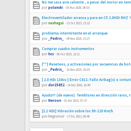
No me saca aire caliente , a pesar del motor en te
por
polanski
-
05 Mar 2026, 08:03
Electroventilador arranca y para en C5 2.0HDI RHZ '
por
nashagui
-
15 Oct 2023, 15:22
problema intermitente en el arranque
por
_Pedrin_
-
09 Nov 2025, 15:27
Comprar cuadro instrumentos
por
hcv
-
06 Oct 2025, 22:11
[*.*] Reseteos, y activaciones por secuencias de bot
por
_Pedrin_
-
16 Nov 2025, 16:19
[ 2.0 HDi 138cv ] Error C611: Fallo Airbag(s) o cintu
por
dor25852
-
14 Abr 2018, 16:49
Ayuda!!! (de nuevo). Temblores en dirección raros, ra
por
Neroon
-
01 Abr 2025, 07:37
[2.2 HDi] Vibración sobre los 90-120 Km/h
por
Negronoir
-
17 Dic 2012, 08:48