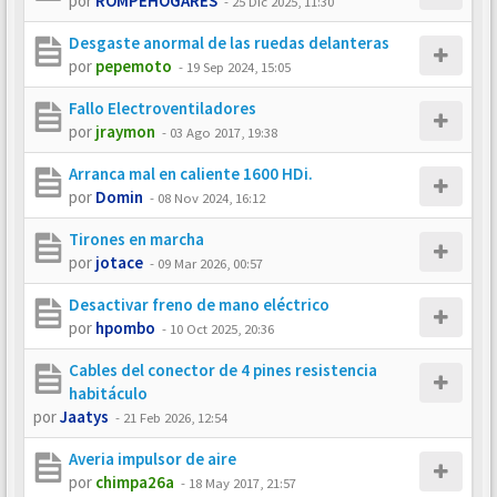
por
ROMPEHOGARES
-
25 Dic 2025, 11:30
Desgaste anormal de las ruedas delanteras
por
pepemoto
-
19 Sep 2024, 15:05
Fallo Electroventiladores
por
jraymon
-
03 Ago 2017, 19:38
Arranca mal en caliente 1600 HDi.
por
Domin
-
08 Nov 2024, 16:12
Tirones en marcha
por
jotace
-
09 Mar 2026, 00:57
Desactivar freno de mano eléctrico
por
hpombo
-
10 Oct 2025, 20:36
Cables del conector de 4 pines resistencia
habitáculo
por
Jaatys
-
21 Feb 2026, 12:54
Averia impulsor de aire
por
chimpa26a
-
18 May 2017, 21:57