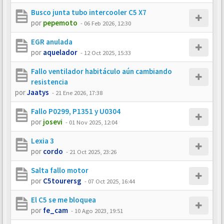
Busco junta tubo intercooler C5 X7
por
pepemoto
-
06 Feb 2026, 12:30
EGR anulada
por
aquelador
-
12 Oct 2025, 15:33
Fallo ventilador habitáculo aún cambiando
resistencia
por
Jaatys
-
21 Ene 2026, 17:38
Fallo P0299, P1351 y U0304
por
josevi
-
01 Nov 2025, 12:04
Lexia 3
por
cordo
-
21 Oct 2025, 23:26
Salta fallo motor
por
C5tourersg
-
07 Oct 2025, 16:44
El C5 se me bloquea
por
fe_cam
-
10 Ago 2023, 19:51