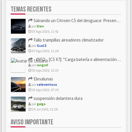
TEMAS RECIENTES
Salvando un Citroën C5 del desguace: Presentación y seguimiento
por
Eren
07 Ago 2026, 21:42
Fallo trampillas aireadores climatizador
por
GsaC5
07 Ago 2026, 11:24
- INFO - [C5 X7]: "Carga batería o alimentación eléctri...
por
iongolf
03 Ago 2026, 12:33
Elevalunas
por
celeventosa
02 Ago 2026, 07:26
suspensión delantera dura
por
galgo
29 Jul 2026, 21:28
AVISO IMPORTANTE