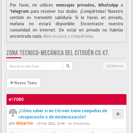
Por favor, no utilices
mensajes privados
,
WhαtsApp
o
Telegrαm
para resolver tus dudas. ¡Compártelas! Nuestro
sentido es transmitir sabiduría. Si lo haces en privado,
mañana no estará disponible. Encontraste nuestra
comunidad en internet. De estar en privado no habrías
encontrado nada.
Abre un post y compártelas
ZONA TÉCNICO-MECÁNICA DEL CITROËN C5 X7.
1229 temas
Nuevo Tema
FORO
¿Cómo saber si mi Citroën tiene campañas de
recuperación o de modernización?
por
Almartin
-
19 Feb 2022, 13:46
- In:
Preséntate.