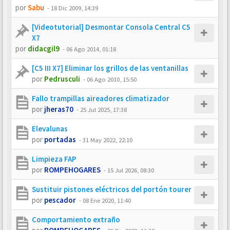
por
Sabu
-
18 Dic 2009, 14:39
[Videotutorial] Desmontar Consola Central C5
X7
por
didacgil9
-
06 Ago 2014, 01:18
[C5 III X7] Eliminar los grillos de las ventanillas
por
Pedrusculi
-
06 Ago 2010, 15:50
Fallo trampillas aireadores climatizador
por
jheras70
-
25 Jul 2025, 17:38
Elevalunas
por
portadas
-
31 May 2022, 22:10
Limpieza FAP
por
ROMPEHOGARES
-
15 Jul 2026, 08:30
Sustituir pistones eléctricos del portón tourer
por
pescador
-
08 Ene 2020, 11:40
Comportamiento extraño