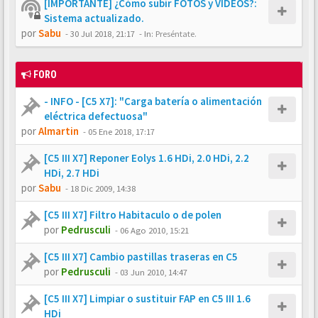
[IMPORTANTE] ¿Cómo subir FOTOS y VÍDEOS?:
Sistema actualizado.
por
Sabu
-
30 Jul 2018, 21:17
- In:
Preséntate.
FORO
- INFO - [C5 X7]: "Carga batería o alimentación
eléctrica defectuosa"
por
Almartin
-
05 Ene 2018, 17:17
[C5 III X7] Reponer Eolys 1.6 HDi, 2.0 HDi, 2.2
HDi, 2.7 HDi
por
Sabu
-
18 Dic 2009, 14:38
[C5 III X7] Filtro Habitaculo o de polen
por
Pedrusculi
-
06 Ago 2010, 15:21
[C5 III X7] Cambio pastillas traseras en C5
por
Pedrusculi
-
03 Jun 2010, 14:47
[C5 III X7] Limpiar o sustituir FAP en C5 III 1.6
HDi