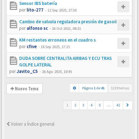
Sensor IBS batería
por
lito-277
-
12 Sep 2025, 17:30
Cambio de valvula reguladora presión de gasoil
por
alfonso sc
-
26 Oct 2021, 08:21
KM restantes erroneos en el cuadro s
por
cfive
-
18 Sep 2025, 17:15
DUDA SOBRE CENTRALITA AIRBAG Y ECU TRAS
GOLPE LATERAL
por
Javito_C5
-
26 Ago 2025, 10:45
Página
1
de
41
1229 temas
Nuevo Tema
1
2
3
4
5
…
41
Volver a Índice general