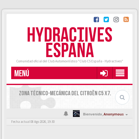
HYDRACTIVES
ESPAÑA
Comunidad oficial del Club Automovilístico "Club C5 España - Hydractives"
MENÚ
ZONA TÉCNICO-MECÁNICA DEL CITROËN C5 X7.
Bienvenido,
Anonymous
Fecha actual 08 Ago 2026, 19:30