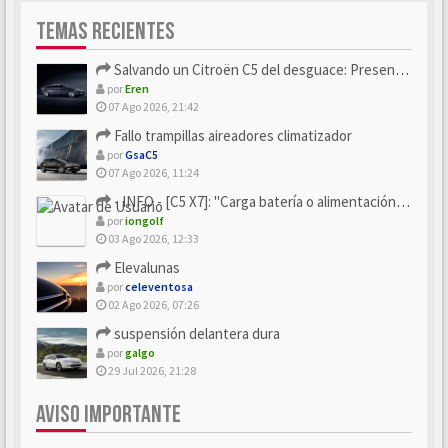
TEMAS RECIENTES
Salvando un Citroën C5 del desguace: Presentación y seguimiento
por
Eren
07 Ago 2026, 21:42
Fallo trampillas aireadores climatizador
por
GsaC5
07 Ago 2026, 11:24
- INFO - [C5 X7]: "Carga batería o alimentación eléctri...
por
iongolf
03 Ago 2026, 12:33
Elevalunas
por
celeventosa
02 Ago 2026, 07:26
suspensión delantera dura
por
galgo
29 Jul 2026, 21:28
AVISO IMPORTANTE