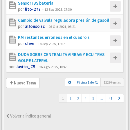
Sensor IBS batería
por
lito-277
-
12 Sep 2025, 17:30
Cambio de valvula reguladora presión de gasoil
por
alfonso sc
-
26 Oct 2021, 08:21
KM restantes erroneos en el cuadro s
por
cfive
-
18 Sep 2025, 17:15
DUDA SOBRE CENTRALITA AIRBAG Y ECU TRAS
GOLPE LATERAL
por
Javito_C5
-
26 Ago 2025, 10:45
Página
1
de
41
1229 temas
Nuevo Tema
1
2
3
4
5
…
41
Volver a Índice general