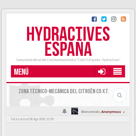
HYDRACTIVES
ESPAÑA
Comunidad oficial del Club Automovilístico "Club C5 España - Hydractives"
MENÚ
ZONA TÉCNICO-MECÁNICA DEL CITROËN C5 X7.
Bienvenido,
Anonymous
Fecha actual 08 Ago 2026, 03:39