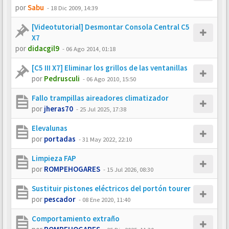
por
Sabu
-
18 Dic 2009, 14:39
[Videotutorial] Desmontar Consola Central C5
X7
por
didacgil9
-
06 Ago 2014, 01:18
[C5 III X7] Eliminar los grillos de las ventanillas
por
Pedrusculi
-
06 Ago 2010, 15:50
Fallo trampillas aireadores climatizador
por
jheras70
-
25 Jul 2025, 17:38
Elevalunas
por
portadas
-
31 May 2022, 22:10
Limpieza FAP
por
ROMPEHOGARES
-
15 Jul 2026, 08:30
Sustituir pistones eléctricos del portón tourer
por
pescador
-
08 Ene 2020, 11:40
Comportamiento extraño