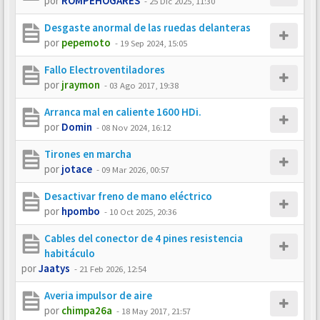
por
ROMPEHOGARES
-
25 Dic 2025, 11:30
Desgaste anormal de las ruedas delanteras
por
pepemoto
-
19 Sep 2024, 15:05
Fallo Electroventiladores
por
jraymon
-
03 Ago 2017, 19:38
Arranca mal en caliente 1600 HDi.
por
Domin
-
08 Nov 2024, 16:12
Tirones en marcha
por
jotace
-
09 Mar 2026, 00:57
Desactivar freno de mano eléctrico
por
hpombo
-
10 Oct 2025, 20:36
Cables del conector de 4 pines resistencia
habitáculo
por
Jaatys
-
21 Feb 2026, 12:54
Averia impulsor de aire
por
chimpa26a
-
18 May 2017, 21:57