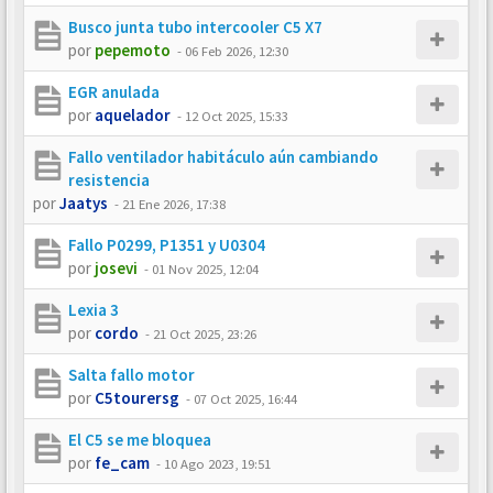
Busco junta tubo intercooler C5 X7
por
pepemoto
-
06 Feb 2026, 12:30
EGR anulada
por
aquelador
-
12 Oct 2025, 15:33
Fallo ventilador habitáculo aún cambiando
resistencia
por
Jaatys
-
21 Ene 2026, 17:38
Fallo P0299, P1351 y U0304
por
josevi
-
01 Nov 2025, 12:04
Lexia 3
por
cordo
-
21 Oct 2025, 23:26
Salta fallo motor
por
C5tourersg
-
07 Oct 2025, 16:44
El C5 se me bloquea
por
fe_cam
-
10 Ago 2023, 19:51