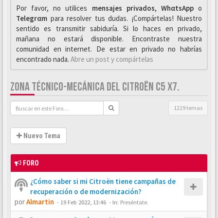
Por favor, no utilices
mensajes privados
,
WhαtsApp
o
Telegrαm
para resolver tus dudas. ¡Compártelas! Nuestro
sentido es transmitir sabiduría. Si lo haces en privado,
mañana no estará disponible. Encontraste nuestra
comunidad en internet. De estar en privado no habrías
encontrado nada.
Abre un post y compártelas
ZONA TÉCNICO-MECÁNICA DEL CITROËN C5 X7.
1229 temas
Nuevo Tema
FORO
¿Cómo saber si mi Citroën tiene campañas de
recuperación o de modernización?
por
Almartin
-
19 Feb 2022, 13:46
- In:
Preséntate.