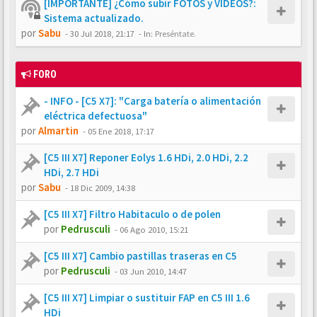
[IMPORTANTE] ¿Cómo subir FOTOS y VÍDEOS?:
Sistema actualizado.
por
Sabu
-
30 Jul 2018, 21:17
- In:
Preséntate.
FORO
- INFO - [C5 X7]: "Carga batería o alimentación
eléctrica defectuosa"
por
Almartin
-
05 Ene 2018, 17:17
[C5 III X7] Reponer Eolys 1.6 HDi, 2.0 HDi, 2.2
HDi, 2.7 HDi
por
Sabu
-
18 Dic 2009, 14:38
[C5 III X7] Filtro Habitaculo o de polen
por
Pedrusculi
-
06 Ago 2010, 15:21
[C5 III X7] Cambio pastillas traseras en C5
por
Pedrusculi
-
03 Jun 2010, 14:47
[C5 III X7] Limpiar o sustituir FAP en C5 III 1.6
HDi