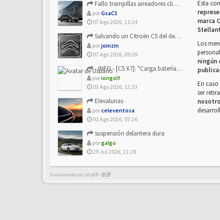
Esta co
Fallo trampillas aireadores climatizador
represe
por
GsaC5
marca C
07 Ago 2026, 11:24
Stellan
Salvando un Citroën C5 del desguace: Presentación y seguimiento
Los mens
por
joinzin
personal
07 Ago 2026, 09:09
ningún 
- INFO - [C5 X7]: "Carga batería o alimentación eléctri...
publica
por
iongolf
En caso 
03 Ago 2026, 12:33
ser reti
Elevalunas
nosotr
desarrol
por
celeventosa
02 Ago 2026, 07:26
suspensión delantera dura
por
galgo
29 Jul 2026, 21:28
Funcionando con phpBB -