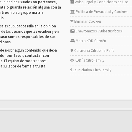
munidad de usuarios
no pertenece,
Aviso Legal y Condiciones de Uso
nta o guarda relación alguna con la
Política de Privacidad y Cookies
itroën o su grupo matriz
tis
.
Eliminar Cookies
ajes publicados reflejan la opinión
Chevronazos: ¡Sube tus fotos!
 de los usuarios que las escriben y
en
caso somos responsables de sus
Macro KDD Citroën
ciones
.
de existir algún contenido que deba
Caravana Citroën a París
rado,
por favor, contactar con
KDD´s CitröFamily
os
. El equipo de moderadores
la su labor de forma altruista.
La iniciativa CitröFamily