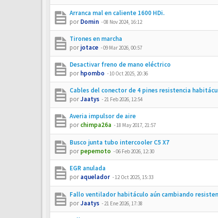
Arranca mal en caliente 1600 HDi.
por
Domin
-
08 Nov 2024, 16:12
Tirones en marcha
por
jotace
-
09 Mar 2026, 00:57
Desactivar freno de mano eléctrico
por
hpombo
-
10 Oct 2025, 20:36
Cables del conector de 4 pines resistencia habitácu
por
Jaatys
-
21 Feb 2026, 12:54
Averia impulsor de aire
por
chimpa26a
-
18 May 2017, 21:57
Busco junta tubo intercooler C5 X7
por
pepemoto
-
06 Feb 2026, 12:30
EGR anulada
por
aquelador
-
12 Oct 2025, 15:33
Fallo ventilador habitáculo aún cambiando resisten
por
Jaatys
-
21 Ene 2026, 17:38