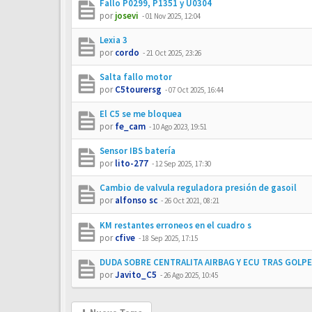
Fallo P0299, P1351 y U0304
por
josevi
-
01 Nov 2025, 12:04
Lexia 3
por
cordo
-
21 Oct 2025, 23:26
Salta fallo motor
por
C5tourersg
-
07 Oct 2025, 16:44
El C5 se me bloquea
por
fe_cam
-
10 Ago 2023, 19:51
Sensor IBS batería
por
lito-277
-
12 Sep 2025, 17:30
Cambio de valvula reguladora presión de gasoil
por
alfonso sc
-
26 Oct 2021, 08:21
KM restantes erroneos en el cuadro s
por
cfive
-
18 Sep 2025, 17:15
DUDA SOBRE CENTRALITA AIRBAG Y ECU TRAS GOLPE
por
Javito_C5
-
26 Ago 2025, 10:45