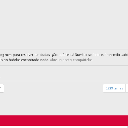
legrαm
para resolver tus dudas. ¡Compártelas! Nuestro sentido es transmitir sab
ado no habrías encontrado nada.
Abre un post y compártelas
.
1229 temas
r