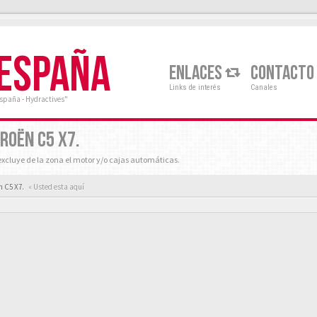
 ESPAÑA
ENLACES
CONTACTO
Links de interés
Canales
España - Hydractives"
ROËN C5 X7.
xcluye de la zona el motor y/o cajas automáticas.
n C5 X7.
« Usted esta aquí