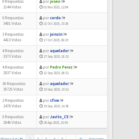
0 Respuestas
por
josevi
2144 Vistas
01 Nov 2025, 12:04
0 Respuestas
por
cordo
3401 Vistas
21 Oct 2025, 23:26
3 Respuestas
por
joinzin
4413 Vistas
17 Oct 2025, 06:33
4 Respuestas
por
aquelador
3373 Vistas
27 Sep 2025, 18:32
4 Respuestas
por
Pedro Perez
2837 Vistas
21 Sep 2025, 08:52
36 Respuestas
por
aquelador
35725 Vistas
19 Sep 2025, 14:52
2 Respuestas
por
cfive
2478 Vistas
19 Sep 2025, 14:38
0 Respuestas
por
Javito_C5
2646 Vistas
26 Ago 2025, 10:45
Página
1
de
41
1
2
3
4
5
…
41
Siguiente