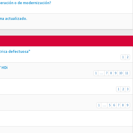
peración o de modernización?
ma actualizado.
ctrica defectuosa"
1
2
7 HDi
1
…
7
8
9
10
11
1
2
3
1
…
5
6
7
8
9