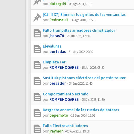
por
didacgil9
-
06 Ago 2014, 01:18
[C5 III X7] Eliminar los grillos de las ventanillas
por
Pedrusculi
-
06 Ago 2010, 15:50
Fallo trampillas aireadores climatizador
por
jheras70
-
25 Jul 2025, 17:38
Elevalunas
por
portadas
-
31 May 2022, 22:10
Limpieza FAP
por
ROMPEHOGARES
-
15 Jul 2026, 08:30
Sustituir pistones eléctricos del portón tourer
por
pescador
-
08 Ene 2020, 11:40
Comportamiento extraño
por
ROMPEHOGARES
-
25 Dic 2025, 11:30
Desgaste anormal de las ruedas delanteras
por
pepemoto
-
19 Sep 2024, 15:05
Fallo Electroventiladores
por
jraymon
-
03 Ago 2017, 19:38