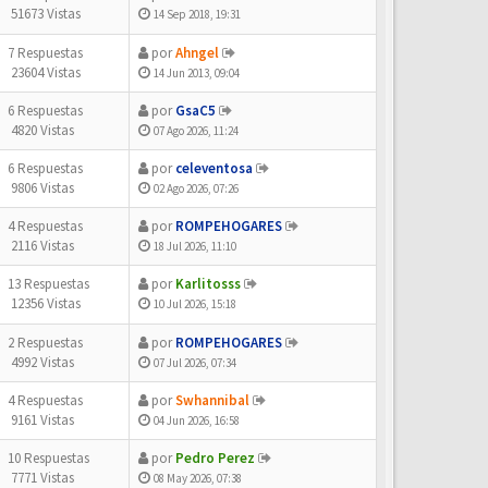
51673 Vistas
14 Sep 2018, 19:31
7 Respuestas
por
Ahngel
23604 Vistas
14 Jun 2013, 09:04
6 Respuestas
por
GsaC5
4820 Vistas
07 Ago 2026, 11:24
6 Respuestas
por
celeventosa
9806 Vistas
02 Ago 2026, 07:26
4 Respuestas
por
ROMPEHOGARES
2116 Vistas
18 Jul 2026, 11:10
13 Respuestas
por
Karlitosss
12356 Vistas
10 Jul 2026, 15:18
2 Respuestas
por
ROMPEHOGARES
4992 Vistas
07 Jul 2026, 07:34
4 Respuestas
por
Swhannibal
9161 Vistas
04 Jun 2026, 16:58
10 Respuestas
por
Pedro Perez
7771 Vistas
08 May 2026, 07:38