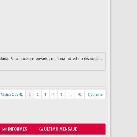
iduría. Si lo haces en privado, mañana no estará disponible.
Página
1
de
41
1
2
3
4
5
…
41
Siguiente
INFORMES
ÚLTIMO MENSAJE