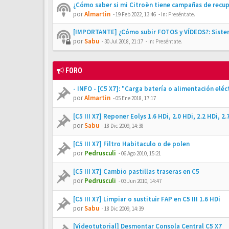
¿Cómo saber si mi Citroën tiene campañas de recu
por
Almartin
-
19 Feb 2022, 13:46
- In:
Preséntate.
[IMPORTANTE] ¿Cómo subir FOTOS y VÍDEOS?: Siste
por
Sabu
-
30 Jul 2018, 21:17
- In:
Preséntate.
FORO
- INFO - [C5 X7]: "Carga batería o alimentación elé
por
Almartin
-
05 Ene 2018, 17:17
[C5 III X7] Reponer Eolys 1.6 HDi, 2.0 HDi, 2.2 HDi, 2.
por
Sabu
-
18 Dic 2009, 14:38
[C5 III X7] Filtro Habitaculo o de polen
por
Pedrusculi
-
06 Ago 2010, 15:21
[C5 III X7] Cambio pastillas traseras en C5
por
Pedrusculi
-
03 Jun 2010, 14:47
[C5 III X7] Limpiar o sustituir FAP en C5 III 1.6 HDi
por
Sabu
-
18 Dic 2009, 14:39
[Videotutorial] Desmontar Consola Central C5 X7