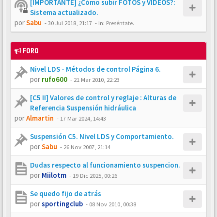
[IMPORTANTE] ¿Cómo subir FOTOS y VÍDEOS?:
Sistema actualizado.
por
Sabu
-
30 Jul 2018, 21:17
- In:
Preséntate.
FORO
Nivel LDS - Métodos de control Página 6.
por
rufo600
-
21 Mar 2010, 22:23
[C5 II] Valores de control y reglaje : Alturas de
Referencia Suspensión hidráulica
por
Almartin
-
17 Mar 2024, 14:43
Suspensión C5. Nivel LDS y Comportamiento.
por
Sabu
-
26 Nov 2007, 21:14
Dudas respecto al funcionamiento suspencion.
por
Miilotm
-
19 Dic 2025, 00:26
Se quedo fijo de atrás
por
sportingclub
-
08 Nov 2010, 00:38