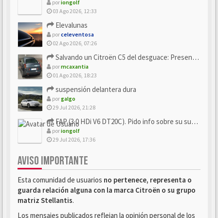
por
iongolf
03 Ago 2026, 12:33
Elevalunas
por
celeventosa
02 Ago 2026, 07:26
Salvando un Citroën C5 del desguace: Presentación y seguimiento
por
mcaxantia
01 Ago 2026, 18:23
suspensión delantera dura
por
galgo
29 Jul 2026, 21:28
FAP (3.0 HDi V6 DT20C). Pido info sobre su sustitución
por
iongolf
29 Jul 2026, 17:36
AVISO IMPORTANTE
Esta comunidad de usuarios
no pertenece, representa o
guarda relación alguna con la marca Citroën o su grupo
matriz Stellantis
.
Los mensajes publicados reflejan la opinión personal de los