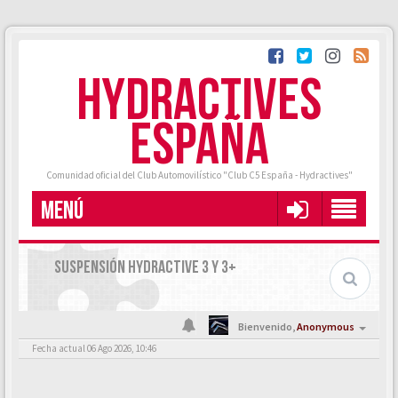
HYDRACTIVES
ESPAÑA
Comunidad oficial del Club Automovilístico "Club C5 España - Hydractives"
MENÚ
SUSPENSIÓN HYDRACTIVE 3 Y 3+
Bienvenido,
Anonymous
Fecha actual 06 Ago 2026, 10:46