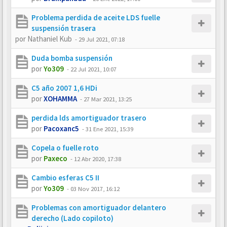
Problema perdida de aceite LDS fuelle
suspensión trasera
por
Nathaniel Kub
-
29 Jul 2021, 07:18
Duda bomba suspensión
por
Yo309
-
22 Jul 2021, 10:07
C5 año 2007 1,6 HDi
por
XOHAMMA
-
27 Mar 2021, 13:25
perdida lds amortiguador trasero
por
Pacoxanc5
-
31 Ene 2021, 15:39
Copela o fuelle roto
por
Paxeco
-
12 Abr 2020, 17:38
Cambio esferas C5 II
por
Yo309
-
03 Nov 2017, 16:12
Problemas con amortiguador delantero
derecho (Lado copiloto)