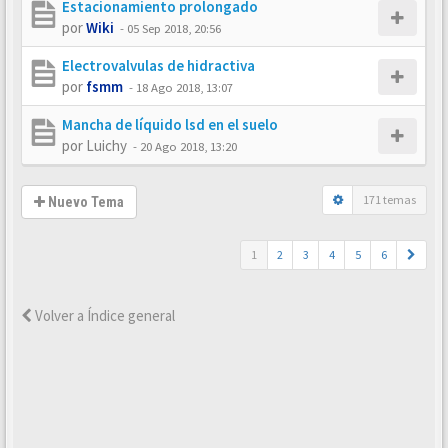
Estacionamiento prolongado
por
Wiki
-
05 Sep 2018, 20:56
Electrovalvulas de hidractiva
por
fsmm
-
18 Ago 2018, 13:07
Mancha de líquido lsd en el suelo
por
Luichy
-
20 Ago 2018, 13:20
171 temas
Nuevo Tema
1
2
3
4
5
6
Volver a Índice general