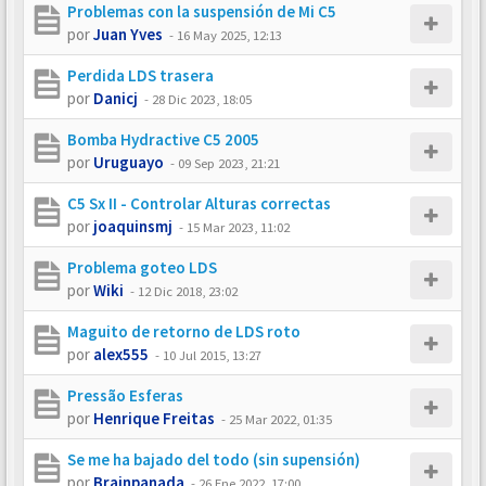
Problemas con la suspensión de Mi C5
por
Juan Yves
-
16 May 2025, 12:13
Perdida LDS trasera
por
Danicj
-
28 Dic 2023, 18:05
Bomba Hydractive C5 2005
por
Uruguayo
-
09 Sep 2023, 21:21
C5 Sx II - Controlar Alturas correctas
por
joaquinsmj
-
15 Mar 2023, 11:02
Problema goteo LDS
por
Wiki
-
12 Dic 2018, 23:02
Maguito de retorno de LDS roto
por
alex555
-
10 Jul 2015, 13:27
Pressão Esferas
por
Henrique Freitas
-
25 Mar 2022, 01:35
Se me ha bajado del todo (sin supensión)
por
Brainpanada
-
26 Ene 2022, 17:00