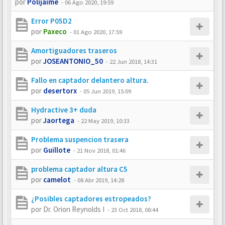
por
Polijaime
-
06 Ago 2020, 19:59
Error P05D2
por
Paxeco
-
01 Ago 2020, 17:59
Amortiguadores traseros
por
JOSEANTONIO_50
-
22 Jun 2018, 14:31
Fallo en captador delantero altura.
por
desertorx
-
05 Jun 2019, 15:09
Hydractive 3+ duda
por
Jaortega
-
22 May 2019, 10:33
Problema suspencion trasera
por
Guillote
-
21 Nov 2018, 01:46
problema captador altura C5
por
camelot
-
08 Abr 2019, 14:28
¿Posibles captadores estropeados?
por
Dr. Orion Reynolds I
-
23 Oct 2018, 08:44